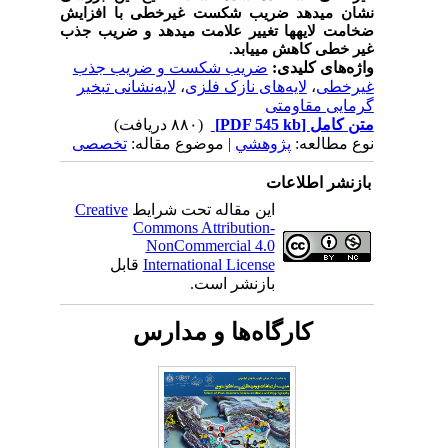
نشان می­دهد ضریب شکست غیرخطی با افزایش
ضخامت لایه­ها تغییر علامت می­دهد و ضریب جذب
غیر خطی کاهش می­یابد.
واژه‌های کلیدی:
ضریب شکست و ضریب جذب
غیرخطی
،
لایه‌های نازک فلزی
،
لایه‌نشانی تبخیر
گرمایی مقاومتی
متن کامل
[PDF 545 kb]
(۸۸۰ دریافت)
نوع مطالعه:
پژوهشي
| موضوع مقاله:
تخصصی
بازنشر اطلاعات
این مقاله تحت شرایط
Creative
Commons Attribution-
NonCommercial 4.0
International License
قابل
بازنشر است.
کارگاه‌ها و مدارس