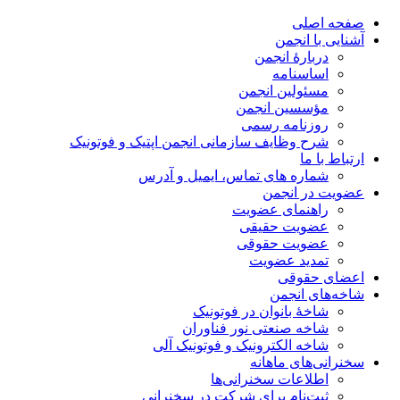
صفحه اصلی
آشنایی با انجمن
دربارۀ انجمن
اساسنامه
مسئولین انجمن
مؤسسین انجمن
روزنامه رسمی
شرح وظایف سازمانی انجمن اپتیک و فوتونیک
ارتباط با ما
شماره های تماس، ایمیل و آدرس
عضویت در انجمن
راهنمای عضویت
عضویت حقیقی
عضویت حقوقی
تمدید عضویت
اعضای حقوقی
شاخه‌های انجمن
شاخۀ بانوان در فوتونیک
شاخه صنعتی نور فناوران
شاخه‌ الکترونیک و فوتونیک آلی
سخنرانی‌های ماهانه
اطلاعات سخنرانی‌‌ها
ثبت‌نام برای شرکت در سخنرانی