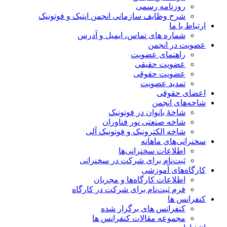
روزنامه رسمی
شرح وظایف سازمانی انجمن اپتیک و فوتونیک
ارتباط با ما
شماره های تماس، ایمیل و آدرس
عضویت در انجمن
راهنمای عضویت
عضویت حقیقی
عضویت حقوقی
تمدید عضویت
اعضای حقوقی
شاخه‌های انجمن
شاخۀ بانوان در فوتونیک
شاخه صنعتی نور فناوران
شاخه‌ الکترونیک و فوتونیک آلی
سخنرانی‌های ماهانه
اطلاعات سخنرانی‌‌ها
ثبت‌نام برای شرکت در سخنرانی
کارگاه‌های آموزشی
اطلاعات کارگاه‌ها و مجریان
فرم ثبت‌نام برای شرکت در کارگاه
کنفرانس ها
کنفرانس های برگزار شده
مجموعه مقالات کنفرانس ها