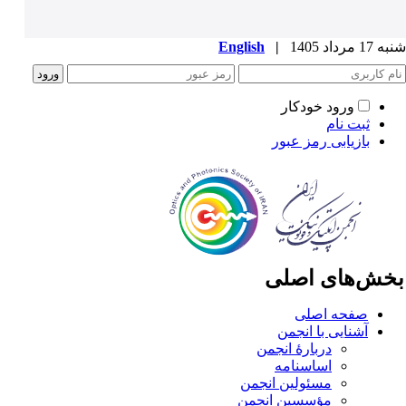
1 مرداد 1405
|
English
ورود خودکار
ثبت نام
بازیابی رمز عبور
خش‌های اصلی
صفحه اصلی
آشنایی با انجمن
دربارۀ انجمن
اساسنامه
مسئولین انجمن
مؤسسین انجمن