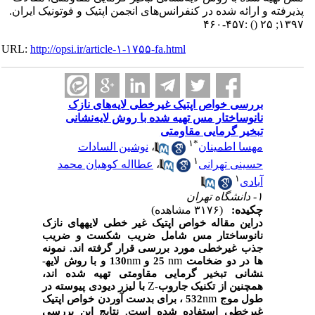
پذیرفته و ارائه شده در کنفرانس‌های انجمن اپتیک و فوتونیک ایران.
:۴۵۷-۴۶۰
()
۱۳۹۷; ۲۵
URL:
http://opsi.ir/article-۱-۱۷۵۵-fa.html
بررسی خواص اپتیک غیرخطی لایه‌های نازک
نانوساختار مس تهیه شده با روش لایه‌نشانی
تبخیر گرمایی مقاومتی
۱
*
مهسا اطمینان
،
نوشین السادات
۱
حسینی تهرانی
،
عطااله کوهیان محمد
۱
آبادی
۱- دانشگاه تهران
چکیده:
(۳۱۷۶ مشاهده)
دراین مقاله خواص اپتیک غیر خطی لایه­های نازک
نانوساختار مس شامل ضریب شکست و ضریب
جذب غیرخطی مورد بررسی قرار گرفته اند. نمونه
nm
nm
ها در دو ضخامت
25 و
130 و با روش لایه­
نشانی تبخیر گرمایی مقاومتی تهیه شده اند،
Z
همچنین از تکنیک جاروب-
با لیزر دیودی پیوسته در
nm
طول موج
532 ، برای بدست آوردن خواص اپتیک
غیرخطی استفاده شده است. نتایج این بررسی