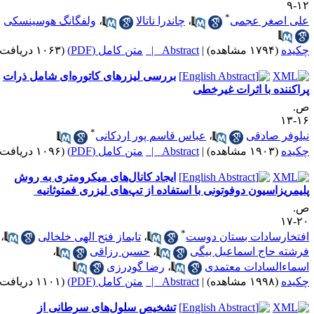
۱۲
*
لی اصغر عجمی
،
چاندرا ناتالا
،
ولفگانگ هوسینسکی
کیده
(۱۷۹۴ مشاهده)
|
Abstract |
متن کامل (PDF)
(۱۰۶۳ دریافت)
بررسی لیزرهای کاتوره­‌ای شامل ذرات
راکننده با اثرات غیرخطی
.
۱۶-
*
یلوفر صادقی
،
عباس قاسم پور اردکانی
کیده
(۱۹۰۳ مشاهده)
|
Abstract |
متن کامل (PDF)
(۱۰۹۶ دریافت)
ایجاد کانال­‌های میکرومتری به روش
لیمریزاسیون دوفوتونی با استفاده از تپ­‌های لیزری فمتوثانیه ​​​​​​​
.
۲۰-
*
فتخارسادات بستان دوست
،
تایماز فتح الهی خلخالی
،
رشته حاج اسماعیل بیگی
،
حسین رزاقی
،
سماءالسادات معتمدی
،
رضا گودرزی
کیده
(۱۹۹۸ مشاهده)
|
Abstract |
متن کامل (PDF)
(۱۱۰۱ دریافت)
تشخیص سلول‌‌های سرطانی از