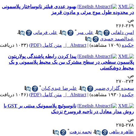
بهبود عددی فیلتر نانوساختار پلاسمونی
ر محدوده طول موج مرئی و مادون قرمز
.
۲۶۹-۲
*
مین دلفانی
،
علی میر
،
علی فرمانی
،
بدالصمد حمیدی
کیده
(۱۷۰۹ مشاهده)
|
Abstract |
متن کامل (PDF)
(۱۰۳۳ دریافت)
پیدا کردن رابطه پاشندگی پولاریتون
لاسمون سطحی در سطح مشترک بین یک محیط پلاسمونی و یک
حیط دوشکستی
.
۲۷۴-۲
*
عیده گلزاری‌ضمیر
،
علیرضا عبدی‌کیان
کیده
(۱۹۳۰ مشاهده)
|
Abstract |
متن کامل (PDF)
(۱۰۴۶ دریافت)
نانوسوئیچ پلاسمونیک مبتنی بر GST با
وش مدار معادل در ناحیه فروسرخ نزدیک
.
۲۷۸-۲
*
اهره پناهی
،
نجمه نزهت