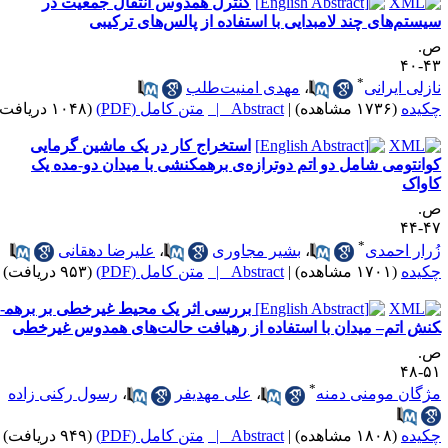
کنترل همدوس انتقال جمعیت در
یستم‌­های چند لامبدایی با استفاده از پالس­‌های ترکیبی
.
۴۳-
*
ازلی ایرانی
،
مهدی امنیت‌­طلب
کیده
(۱۷۳۶ مشاهده)
|
Abstract |
متن کامل (PDF)
(۱۰۴۸ دریافت)
استخراج کار در یک ماشین گرمایی
وانتومی شامل دو اتم دوترازه‌ی برهمکنشی با میدان دو-مده یک
اواک
.
۴۷-
*
ُرار احمدی
،
بشیر مجاوری
،
علیرضا دهقانی
کیده
(۱۷۰۱ مشاهده)
|
Abstract |
متن کامل (PDF)
(۹۵۳ دریافت)
بررسی اثر یک محیط غیرخطی بر برهم­
نش اتم– میدان با استفاده از رهیافت حالت‌­های همدوس غیرخطی
.
۵۱-
*
ژگان مومنی دمنه
،
علی مهدی­فر
،
رسول رکنی زاده
کیده
(۱۸۰۸ مشاهده)
|
Abstract |
متن کامل (PDF)
(۹۴۹ دریافت)