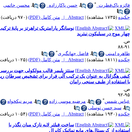
*
ائزه پاک‌‌فطرت
،
حسن پاکارزاده
،
محسن حاتمی
کیده
(۱۷۳۵ مشاهده)
|
Abstract |
متن کامل (PDF)
(۹۷۰ دریافت)
نوسانگر پارامتریک تراهرتز بر پایۀ ترکیب
هار موج در سیلیکون نیترید
.
۹۱-
*
اهره امینی
،
فاضل جهانگیری
کیده
(۱۸۱۱ مشاهده)
|
Abstract |
متن کامل (PDF)
(۱۰۲۵ دریافت)
سنتز پلیمر قالب مولکولی جهت بررسی
یفی هگزانال به عنوان یک ترکیب آلی فرار برای تشخیص سرطان ریه
ا استفاده از طیف سنجی رامان
.
۹۵-
*
باس شمس
،
مرضیه موسی زاده
،
مریم نیکخواه
،
سید حسن توسلی
کیده
(۱۹۳۰ مشاهده)
|
Abstract |
متن کامل (PDF)
(۱۰۵۴ دریافت)
ساخت فیلتر لایه نازک میان نگذر با
ستفاده از کریستال­‌های مایع نماتیک کایرال