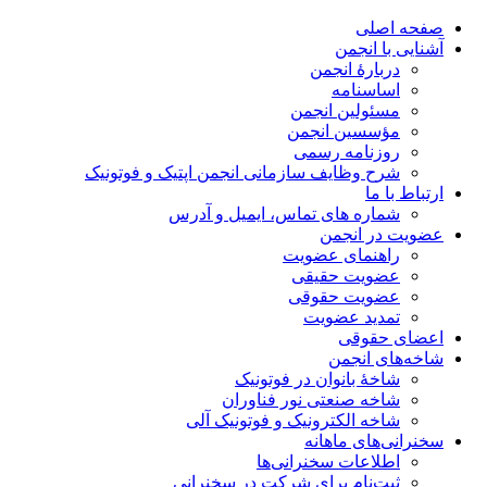
صفحه اصلی
آشنایی با انجمن
دربارۀ انجمن
اساسنامه
مسئولین انجمن
مؤسسین انجمن
روزنامه رسمی
شرح وظایف سازمانی انجمن اپتیک و فوتونیک
ارتباط با ما
شماره های تماس، ایمیل و آدرس
عضویت در انجمن
راهنمای عضویت
عضویت حقیقی
عضویت حقوقی
تمدید عضویت
اعضای حقوقی
شاخه‌های انجمن
شاخۀ بانوان در فوتونیک
شاخه صنعتی نور فناوران
شاخه‌ الکترونیک و فوتونیک آلی
سخنرانی‌های ماهانه
اطلاعات سخنرانی‌‌ها
ثبت‌نام برای شرکت در سخنرانی