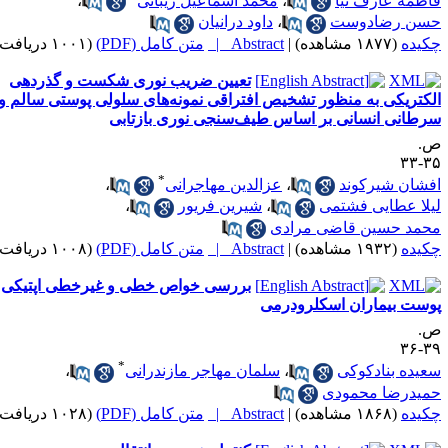
اطمه عارف نیا
،
محمد اسماعیل زیبائی
،
سن رضادوست
،
داود درانیان
کیده
(۱۸۷۷ مشاهده)
|
Abstract |
متن کامل (PDF)
(۱۰۰۱ دریافت)
تعیین ضریب نوری شکست و گذردهی
لکتریکی به منظور تشخیص افتراقی نمونه‌های سلولی پوستی سالم و
رطانی انسانی بر اساس طیف‌سنجی نوری بازتابی
.
۳۵-
*
فشان شیرکوند
،
عزالدین مهاجرانی
،
یلا عطایی فشتمی
،
شیرین فریور
،
حمد حسین قاضی مرادی
کیده
(۱۹۳۲ مشاهده)
|
Abstract |
متن کامل (PDF)
(۱۰۰۸ دریافت)
بررسی خواص خطی و غیرخطی اپتیکی
وست بیماران اسکلرودرمی
.
۳۹-
*
عیده بنادکوکی
،
سلمان مهاجر مازندرانی
،
میدرضا محمودی
کیده
(۱۸۶۸ مشاهده)
|
Abstract |
متن کامل (PDF)
(۱۰۲۸ دریافت)