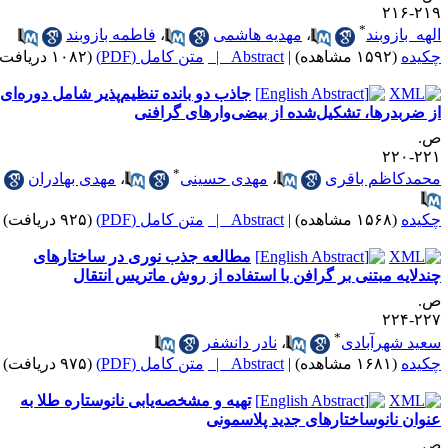
۲۱۹-۲
*
لهه بازوبند
،
مهدیه هاشمی
،
فاطمه بازوبند
کیده
(۱۵۹۲ مشاهده)
|
Abstract |
متن کامل (PDF)
(۱۰۸۲ دریافت)
جاذب دو بانده تنظیم‌پذیر شامل دوره‌ای
ز ضربدرها، تشکیل‌شده از بیضی‌وارهای گرافنی
.
۲۲۱-۲
*
حمد‌کاظم باقری
،
مهدی حسینی
،
مهدی بهادران
کیده
(۱۵۶۸ مشاهده)
|
Abstract |
متن کامل (PDF)
(۹۲۵ دریافت)
مطالعه جذب نوری در ساختارهای
ند‌لایه مبتنی بر گرافن با استفاده از روش ماتریس انتقال
.
۲۲۷-۲
*
عید شهرآبادی
،
نادر دانشفر
کیده
(۱۶۸۱ مشاهده)
|
Abstract |
متن کامل (PDF)
(۹۷۵ دریافت)
تهیه و مشخصه‌یابی نانوستاره طلا به
نوان نانوساختارهای جدید پلاسمونی
.