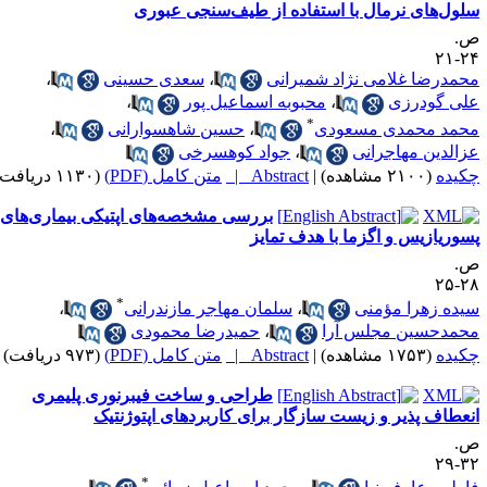
لول‌‌های نرمال با استفاده از طیف‌سنجی عبوری
.
۲۴-
حمدرضا غلامی نژاد شمیرانی
،
سعدی حسینی
،
لی گودرزی
،
محبوبه اسماعیل پور
،
*
حمد محمدی مسعودی
،
حسین شاهسوارانی
،
زالدین مهاجرانی
،
جواد کوهسرخی
کیده
(۲۱۰۰ مشاهده)
|
Abstract |
متن کامل (PDF)
(۱۱۳۰ دریافت)
بررسی مشخصه‌های اپتیکی بیماری‌‌های
سوریازیس و اگزما با هدف تمایز
.
۲۸-
*
یده زهرا مؤمنی
،
سلمان مهاجر مازندرانی
،
حمدحسین مجلس آرا
،
حمیدرضا محمودی
کیده
(۱۷۵۳ مشاهده)
|
Abstract |
متن کامل (PDF)
(۹۷۳ دریافت)
طراحی و ساخت فیبرنوری پلیمری
نعطاف پذیر و زیست سازگار برای کاربردهای اپتوژنتیک
.
۳۲-
*