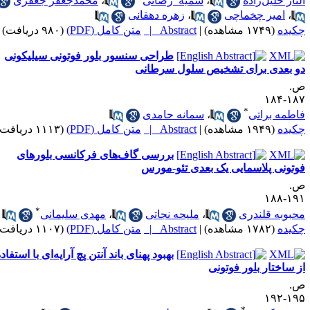
لناز خلیل‌زاده
،
سمیه رضائی
،
محمدجعفر جعفری
،
امیر چخماچی
،
زهره دهقانی
کیده
(۱۷۴۹ مشاهده)
|
Abstract |
متن کامل (PDF)
(۹۸۰ دریافت)
طراحی سنسور بلور فوتونی سیلیکونی
و بعدی برای تشخیص سلول سرطانی
.
۱۸۷-۱
*
اطمه براتی
،
سمانه حامدی
کیده
(۱۹۴۹ مشاهده)
|
Abstract |
متن کامل (PDF)
(۱۱۱۳ دریافت)
بررسی گاف‌های فرکانسی بلورهای
وتونی پلاسمایی یک بعدی تئو-مورس
.
۱۹۱-۱
*
حبوبه قلندری
،
ملیحه نجاتی
،
مهدی سلیمانی
کیده
(۱۷۸۲ مشاهده)
|
Abstract |
متن کامل (PDF)
(۱۱۰۷ دریافت)
بهبود پهنای باند آنتن پچ آرایه‌ای با استفاده
ز ساختار بلور فوتونی
.
۱۹۵-۱
*