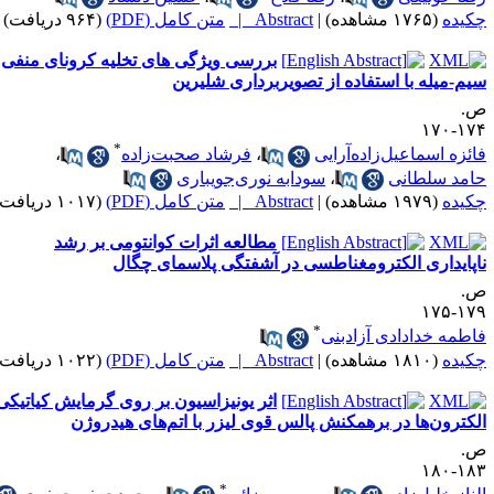
کیده
(۱۷۶۵ مشاهده)
|
Abstract |
متن کامل (PDF)
(۹۶۴ دریافت)
بررسی ویژگی های تخلیه کرونای منفی
یم-میله با استفاده از تصویربرداری شلیرین
.
۱۷۴-۱
*
ائزه اسماعیل‌زاده‌آرایی
،
فرشاد صحبت‌زاده
،
امد سلطانی
،
سودابه نوری‌جویباری
کیده
(۱۹۷۹ مشاهده)
|
Abstract |
متن کامل (PDF)
(۱۰۱۷ دریافت)
مطالعه اثرات کوانتومی بر رشد
اپایداری الکترومغناطسی در آشفتگی پلاسمای چگال
.
۱۷۹-۱
*
اطمه خدادادی آزادبنی
کیده
(۱۸۱۰ مشاهده)
|
Abstract |
متن کامل (PDF)
(۱۰۲۲ دریافت)
اثر یونیزاسیون بر روی گرمایش کیاتیکی
لکترون‌ها در برهمکنش پالس قوی لیزر با اتم‌های هیدروژن
.
۱۸۳-۱
*