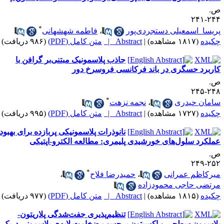
.
۲۴۴-۲
*
ریسا اسمعیلی دستجردی‌پور
،
فاطمه شهشهانی
کیده
(۱۸۱۷ مشاهده)
|
Abstract |
متن کامل (PDF)
(۹۸۶ دریافت)
جاذب پلاسمونیک مبتنی‌بر گرافن با
اربرد حسگری در باند فرکانسی فروسرخ دور
.
۲۴۸-۲
*
امان حیدری
،
نجمه نزهت
کیده
(۱۷۲۷ مشاهده)
|
Abstract |
متن کامل (PDF)
(۹۹۵ دریافت)
نانوذرات پلاسمونیکی پربازده برای بهبود
ملکرد سلول‌های خورشیدی پلیمری: مطالعه الکترو-اپتیکی
.
۲۵۲-۲
*
یرکاظم عمرانی
،
حمیدرضا فلاح
،
رتضی حاجی محمودزاده
کیده
(۱۸۱۵ مشاهده)
|
Abstract |
متن کامل (PDF)
(۹۷۷ دریافت)
تنظیم‌پذیری جفت‌شدگی پلاریتون-
لاسمون سطحی و اکسیتون برحسب ضخامت لایه‌ی پلاسمونی دریک