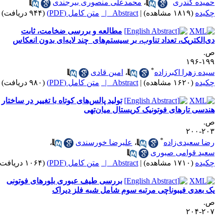
میده کندری
،
محمدعلی منصوری بیرجندی
کیده
(۱۸۱۹ مشاهده)
|
Abstract |
متن کامل (PDF)
(۹۴۴ دریافت)
مطالعه و بررسی ضخامت، ثابت
اد تناوب، بر سیستم‌های چند لایه‌ای بدون انعکاس
.
۱۹۹-۱
*
یده زهرا اکبرزاده
،
امین قادی
کیده
(۱۶۲۰ مشاهده)
|
Abstract |
متن کامل (PDF)
(۹۸۰ دریافت)
تولید پالس‌های کوتاه با تغییر در ساختار
ندسی تارهای فوتونیک کریستال میان‌تهی
.
۲۰۳-۲
*
ضا سعیدی­‌زاده
،
علیرضا خورسندی
،
عید قوامی صبوری
کیده
(۱۷۱۰ مشاهده)
|
Abstract |
متن کامل (PDF)
(۱۰۶۴ دریافت)
بررسی طیف عبوری بلورهای فوتونی
ک بعدی فیبوناچی مرتبه سوم شامل شبه فلز دیراک
.
۲۰۷-۲