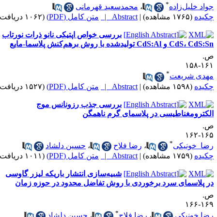
*
واد خلیل‌زاده
،
محمدسعید قهرمانی
کیده
(۱۷۶۵ مشاهده)
|
Abstract |
متن کامل (PDF)
(۱۰۶۲ دریافت)
بررسی خواص اپتیکی نانو ذرات نورتاب
CdS، Cd و CdS:Al تولیدشده با روش برهم‌کنش پلاسما-مایع
.
۱۶۱-۱
*
هدی شریعت
کیده
(۱۵۹۸ مشاهده)
|
Abstract |
متن کامل (PDF)
(۱۵۲۷ دریافت)
بررسی جذب رزونانس موج
لکترومغناطیسی در پلاسمای گرم ناهمگن
.
۱۶۵-۱
*
ضا خونیکی
،
رضا فلاح
،
حسین دلشاد
کیده
(۱۷۵۹ مشاهده)
|
Abstract |
متن کامل (PDF)
(۱۰۱۱ دریافت)
شبیه‌سازی انتشار باریکه لیزر گاوسی
ر پلاسمای سرد برخوردی با روش تفاضل محدود در حوزه زمان
.
۱۶۹-۱
*
ضا خونیکی
،
رضا فلاح
،
حسین دلشاد