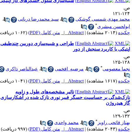
شبیه‌سازی سلول­ حسگرهای گاز اپتیکی
.
۱۲۴-۱
حمد مهدی شمسی گوشکی
،
سید محمدرضا دربانی
،
*
بولحسن مبشری
کیده
(۲۰۱۴ مشاهده)
|
Abstract |
متن کامل (PDF)
(۱۰۶۲ دریافت)
طراحی و شبیه‌سازی دوربین چندطیفی
پتیکی با کاربرد سنجش از دور
.
۱۲۸-۱
*
جما معصومی
،
مرضیه افخمی
،
عبدالناصر ذاکری
کیده
(۱۶۱۷ مشاهده)
|
Abstract |
متن کامل (PDF)
(۱۰۴۱ دریافت)
تاثیر مشخصه‌های طول و زاویه
ازک‌شدگی بر حساسیت حسگر فیبر نوری نازک شده در آشکارسازی
از هیدروژن
.
۱۳۲-۱
*
هناز فاتحی راویز
،
محمد واحدی
کیده
(۲۰۴۳ مشاهده)
|
Abstract |
متن کامل (PDF)
(۹۹۷ دریافت)