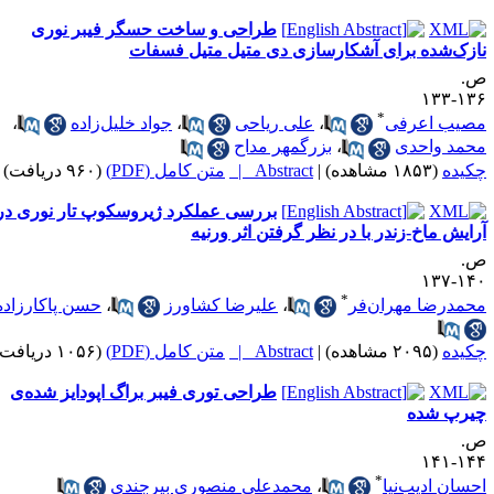
طراحی و ساخت حسگر فیبر نوری
ازک‌شده برای آشکارسازی دی متیل متیل فسفات
.
۱۳۶-۱
*
صیب اعرفی
،
علی ریاحی
،
جواد خلیل­‌زاده
،
حمد واحدی
،
بزرگمهر مداح
کیده
(۱۸۵۳ مشاهده)
|
Abstract |
متن کامل (PDF)
(۹۶۰ دریافت)
بررسی عملکرد ژیروسکوپ تار نوری در
رایش ماخ-زندر با در نظر گرفتن اثر ورنیه
.
۱۴۰-۱
*
حمدرضا مهران‌فر
،
علیرضا کشاورز
،
حسن پاکارزاده
کیده
(۲۰۹۵ مشاهده)
|
Abstract |
متن کامل (PDF)
(۱۰۵۶ دریافت)
طراحی توری فیبر براگ اپودایز شده‌ی
یرپ شده
.
۱۴۴-۱
*
حسان ادیب‌نیا
،
محمدعلی منصوری بیرجندی