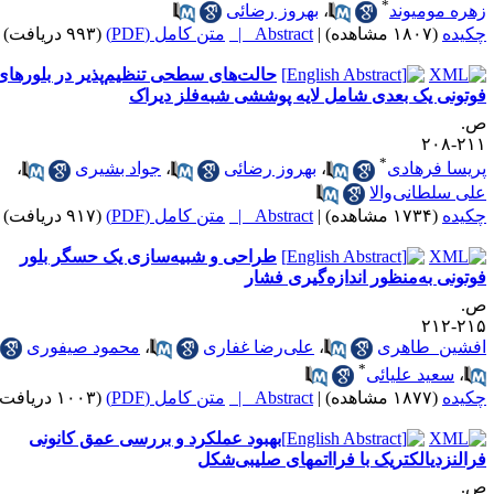
*
هره مومیوند
،
بهروز رضائی
کیده
(۱۸۰۷ مشاهده)
|
Abstract |
متن کامل (PDF)
(۹۹۳ دریافت)
حالت‌های سطحی تنظیم‌پذیر در بلورهای
وتونی یک بعدی شامل لایه پوششی شبه‌فلز دیراک
.
۲۱۱-۲
*
ریسا فرهادی
،
بهروز رضائی
،
جواد بشیری
،
لی سلطانی‌والا
کیده
(۱۷۳۴ مشاهده)
|
Abstract |
متن کامل (PDF)
(۹۱۷ دریافت)
طراحی و شبیه­‌سازی یک حسگر بلور
وتونی به‌منظور اندازه­‌گیری فشار
.
۲۱۵-۲
فشین طاهری
،
علی‌رضا غفاری
،
محمود صیفوری
*
،
سعید علیائی
کیده
(۱۸۷۷ مشاهده)
|
Abstract |
متن کامل (PDF)
(۱۰۰۳ دریافت)
​​​​​​​بهبود عملکرد و بررسی عمق کانونی
زدی‎الکتریک با فرااتم‎های صلیبی‎‌شکل
.