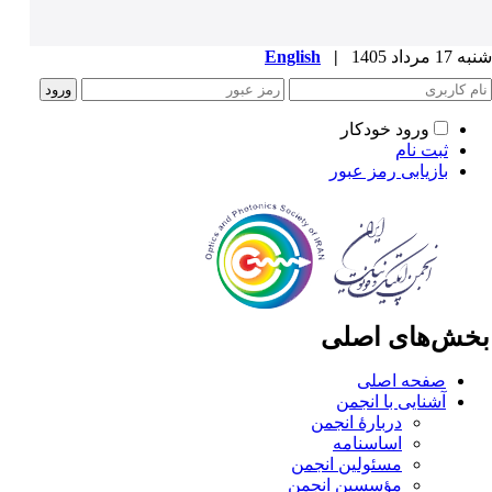
1 مرداد 1405
|
English
ورود خودکار
ثبت نام
بازیابی رمز عبور
خش‌های اصلی
صفحه اصلی
آشنایی با انجمن
دربارۀ انجمن
اساسنامه
مسئولین انجمن
مؤسسین انجمن