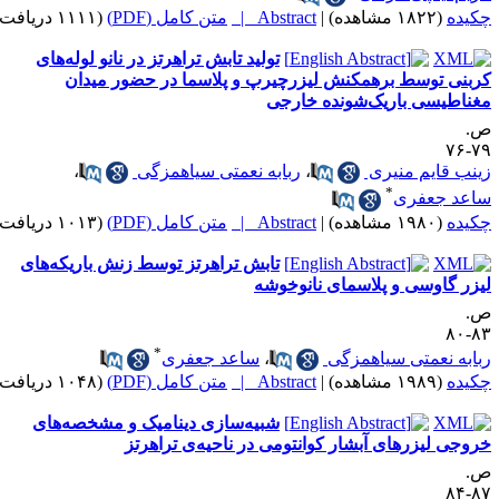
کیده
(۱۸۲۲ مشاهده)
|
Abstract |
متن کامل (PDF)
(۱۱۱۱ دریافت)
تولید تابش تراهرتز در نانو لوله‌های
ربنی توسط برهمکنش لیزرچیرپ و پلاسما در حضور میدان
غناطیسی باریک‌شونده خارجی
.
۷۹-
ینب قایم منیری
،
ربابه نعمتی سیاهمزگی
،
*
اعد جعفری
کیده
(۱۹۸۰ مشاهده)
|
Abstract |
متن کامل (PDF)
(۱۰۱۳ دریافت)
تابش تراهرتز توسط زنش باریکه­‌های
یزر گاوسی و پلاسمای نانوخوشه
.
۸۳-
*
بابه نعمتی سیاهمزگی
،
ساعد جعفری
کیده
(۱۹۸۹ مشاهده)
|
Abstract |
متن کامل (PDF)
(۱۰۴۸ دریافت)
شبیه‌‌سازی دینامیک و مشخصه‌های
روجی لیزرهای آبشار کوانتومی در ناحیه‌‌ی تراهرتز
.
۸۷-