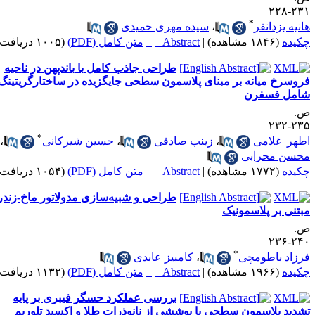
۲۳۱-۲
*
انیه یزدانفر
،
سیده مهری حمیدی
کیده
(۱۸۴۶ مشاهده)
|
Abstract |
متن کامل (PDF)
(۱۰۰۵ دریافت)
طراحی جاذب کامل با باندپهن در ناحیه
روسرخ میانه بر مبنای پلاسمون سطحی جایگزیده در ساختارگریتینگ
امل فسفرن
.
۲۳۵-۲
*
طهر غلامی
،
زینب صادقی
،
حسین شیرکانی
،
حسن محرابی
کیده
(۱۷۷۲ مشاهده)
|
Abstract |
متن کامل (PDF)
(۱۰۵۴ دریافت)
طراحی و شبیه‌سازی مدولاتور ماخ-زندر
بتنی بر پلاسمونیک
.
۲۴۰-۲
*
رزاد باطومچی
،
کامبیز عابدی
کیده
(۱۹۶۶ مشاهده)
|
Abstract |
متن کامل (PDF)
(۱۱۳۲ دریافت)
بررسی عملکرد حسگر فیبری بر پایه
شدید پلاسمون سطحی با پوششی از نانوذرات طلا و اکسید تلوریم