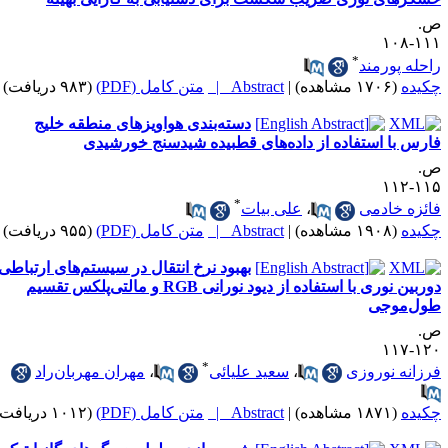
.
۱۱۱-۱
*
احله پورمند
کیده
(۱۷۰۶ مشاهده)
|
Abstract |
متن کامل (PDF)
(۹۸۳ دریافت)
دسته‌بندی هواویزهای منطقه خلیج
ارس با استفاده از داده‌های قطبیده شیدسنج خورشیدی
.
۱۱۵-۱
*
ائزه خادمی
،
علی بیات
کیده
(۱۹۰۸ مشاهده)
|
Abstract |
متن کامل (PDF)
(۹۵۵ دریافت)
بهبود نرخ انتقال در سیستم‌­های ارتباطی
دوربین نوری با استفاده از دیود نورانی RGB و مالتی­‌پلکس تقسیم
ول­‌موجی
.
۱۲۰-۱
*
رزانه نوروزی
،
سعید علیائی
،
مهران مهربان­‌راد
کیده
(۱۸۷۱ مشاهده)
|
Abstract |
متن کامل (PDF)
(۱۰۱۲ دریافت)