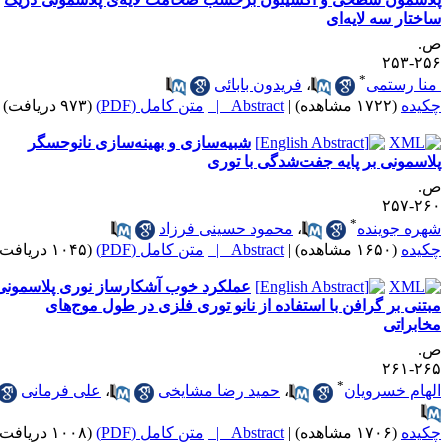
اختار سه لایه‌ای
.
۲۵۶-۲
*
نا رستمی
،
فریدون بابائی
کیده
(۱۷۲۲ مشاهده)
|
Abstract |
متن کامل (PDF)
(۹۷۳ دریافت)
شبیه‌سازی و بهینه‌سازی نانوحسگر
لاسمونی بر پایه جفت‌شدگی با توری
.
۲۶۰-۲
*
هره جوینده
،
محمود حسینی فرزاد
کیده
(۱۶۵۰ مشاهده)
|
Abstract |
متن کامل (PDF)
(۱۰۴۵ دریافت)
عملکرد خوب آشکارساز نوری پلاسمونی
بتنی بر گرافن با استفاده از نانو توری فلزی در طول موج‌‌های
خابراتی
.
۲۶۵-۲
*
لهام خسرویان
،
حمید رضا مشایخی
،
علی فرمانی
کیده
(۱۷۰۶ مشاهده)
|
Abstract |
متن کامل (PDF)
(۱۰۰۸ دریافت)