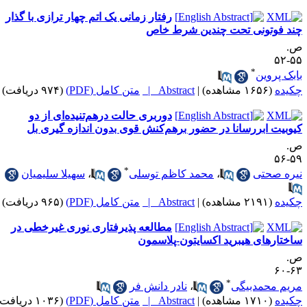
رفتار زمانی یک اتم چهار ترازی با گذار
ند فوتونی تحت چندین شرط خاص
.
۵۵-
*
ابک پروین
کیده
(۱۶۵۶ مشاهده)
|
Abstract |
متن کامل (PDF)
(۹۷۴ دریافت)
دوربری حالت درهم‌تنیده‌ای از دو
یوبیت ابررسانا در حضور برهم‌کنش قوی بدون اندازه گیری بل
.
۵۹-
*
یره صحتی
،
محمد کاظم توسلی
،
سهیلا سلیمیان
کیده
(۲۱۹۱ مشاهده)
|
Abstract |
متن کامل (PDF)
(۹۶۵ دریافت)
مطالعه پذیرفتاری نوری غیرخطی در
اختارهای هیبرید اکسایتون-پلاسمون
.
۶۳-
*
ریم محمدبیگی
،
نادر دانش فر
کیده
(۱۷۱۰ مشاهده)
|
Abstract |
متن کامل (PDF)
(۱۰۳۶ دریافت)