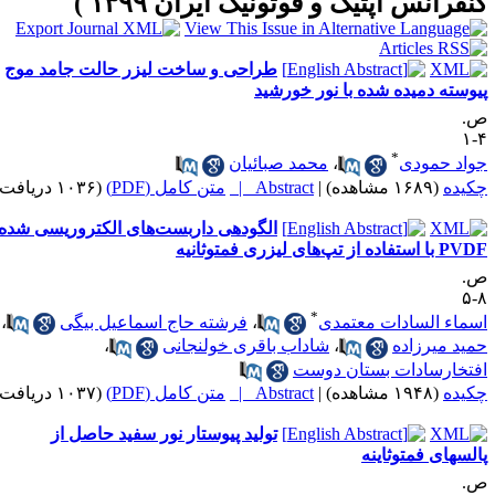
نفرانس اپتیک و فوتونیک ایران ۱۳۹۹ )
طراحی و ساخت لیزر حالت جامد موج
یوسته دمیده شده با نور خورشید
.
۴
*
واد حمودی
،
محمد صبائیان
کیده
(۱۶۸۹ مشاهده)
|
Abstract |
متن کامل (PDF)
(۱۰۳۶ دریافت)
الگودهی داربست‌های الکتروریسی شده
با استفاده از تپ‌های لیزری فمتوثانیه
.
۸
*
سماء السادات معتمدی
،
فرشته حاج اسماعیل بیگی
،
مید میرزاده
،
شاداب باقری خولنجانی
،
فتخارسادات بستان دوست
کیده
(۱۹۴۸ مشاهده)
|
Abstract |
متن کامل (PDF)
(۱۰۳۷ دریافت)
تولید پیوستار نور سفید حاصل از
السهای فمتوثاینه
.