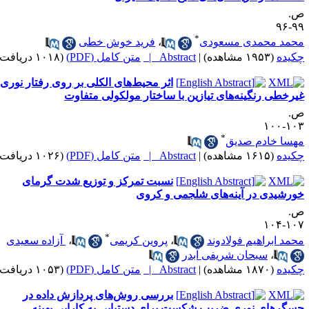
.
۹۹-
*
حمد محمدی مسعودی
،
فرید خوش خطی
کیده
(۱۹۵۳ مشاهده)
|
Abstract |
متن کامل (PDF)
(۱۰۱۸ دریافت)
اثر محیط‌های الکلی بر روی رفتار نوری
یرخطی رنگینه‌های تیازین با ساختار مولکولی متفاوت
.
۱۰۳-۱
*
هسا خادم صدیق
کیده
(۱۶۱۵ مشاهده)
|
Abstract |
متن کامل (PDF)
(۱۰۲۶ دریافت)
نسبت تمرکز و توزیع شدت گرمای
ورشیدی در آینه­‌های شلجمی و کروی
.
۱۰۷-۱
*
حمد ابراهیم فولادوند
،
پروین کریمی
،
آزاده سعیدی
،
سبحان شریفی آبدر
کیده
(۱۸۷۰ مشاهده)
|
Abstract |
متن کامل (PDF)
(۱۰۵۳ دریافت)
بررسی روش­‌های پردازش داده­ در
سگرهای نوری ضریب شکست برای دستیابی به کارایی بهینه