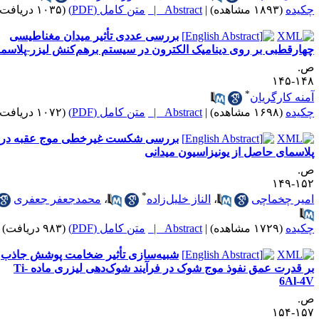
کیده
(۱۸۹۳ مشاهده)
|
Abstract |
متن کامل (PDF)
(۱۰۳۵ دریافت)
بررسی عددی تأثیر میدان مغناطیسی
هارقطبی بر روی دینامیک الکترون در سیستم برهم‌کنش لیزر-پلاسما
.
۱۴۸-۱
*
منه کارگریان
کیده
(۱۶۹۸ مشاهده)
|
Abstract |
متن کامل (PDF)
(۱۰۷۲ دریافت)
بررسی شکست غیرخطی موج عقبه در
لاسمای حاصل از یونیزاسیون میدانی
.
۱۵۲-۱
*
میر چخماچی
،
الناز خلیل‌زاده
،
محمد‌جعفر جعفری
کیده
(۱۷۲۹ مشاهده)
|
Abstract |
متن کامل (PDF)
(۹۸۳ دریافت)
شبیه‌سازی تأثیر ضخامت پوشش جاذب
بر قدرت عمق نفوذ موج شوک در فرآیند شوک‌دهی لیزری ماده Ti-
6Al-4
.
۱۵۷-۱