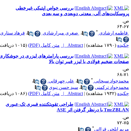
بررسی خواص اپتیکی غیرخطی
روسکایت‌های آلی- معدنی دوبعدی و سه بعدی
.
۶۷-
*
اطمه ارشادی
،
صغری میرارشادی
،
فرهاد ستاری
کیده
(۱۷۹۰ مشاهده)
|
Abstract |
متن کامل (PDF)
(۱۰۱۵ دریافت)
بررسی پارامترهای لیزری در جوش­کاری
فحات ضخیم فولادی با لیزر فیبر توان بالا
.
۷۱-
*
حمدجواد سبحانی
،
علی چهرقانی
،
حمدجواد ترکمنی
،
سید حسن نبوی
کیده
(۱۹۳۲ مشاهده)
|
Abstract |
متن کامل (PDF)
(۱۰۸۶ دریافت)
طراحی تقویت‎کننده فیبری تک-عبوری
Tm:ZBL با درنظر گرفتن اثر ASE
.
۷۵-
*
ریم ایلچی قزاانی