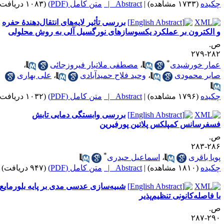
کیده
(۱۷۳۳ مشاهده)
|
Abstract |
متن کامل (PDF)
(۱۰۸۳ دریافت)
بررسی تأثیر لایه‌های انتقال‌دهندۀ حفره
 الکترون بر عملکرد یکسوسازهای نورگسیل آلی به روش محلولی
.
۲۸۲-۲
*
مار خورشیدی
،
مصطفی ملاتبار فیروزجائی
،
ابر محمودی
،
وحید فلاح حمیدآبادی
،
علی بهاری
کیده
(۱۷۹۶ مشاهده)
|
Abstract |
متن کامل (PDF)
(۱۰۳۲ دریافت)
بررسی وابستگی دمایی تابش
سفرسانس کمپلکس پلاتین پورفیرین
.
۲۸۶-۲
*
ویا باقری
،
اسماعیل حیدری
کیده
(۱۸۱۰ مشاهده)
|
Abstract |
متن کامل (PDF)
(۹۴۷ دریافت)
شبیه‌‌سازی عدسی مدی بر پایه بلورمایع
ا فاصله‌‌کانونی تنظیم‌‌پذیر
.
۲۹۰-۲