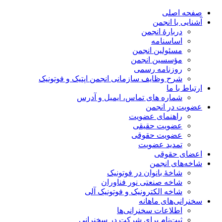
صفحه اصلی
آشنایی با انجمن
دربارۀ انجمن
اساسنامه
مسئولین انجمن
مؤسسین انجمن
روزنامه رسمی
شرح وظایف سازمانی انجمن اپتیک و فوتونیک
ارتباط با ما
شماره های تماس، ایمیل و آدرس
عضویت در انجمن
راهنمای عضویت
عضویت حقیقی
عضویت حقوقی
تمدید عضویت
اعضای حقوقی
شاخه‌های انجمن
شاخۀ بانوان در فوتونیک
شاخه صنعتی نور فناوران
شاخه‌ الکترونیک و فوتونیک آلی
سخنرانی‌های ماهانه
اطلاعات سخنرانی‌‌ها
ثبت‌نام برای شرکت در سخنرانی