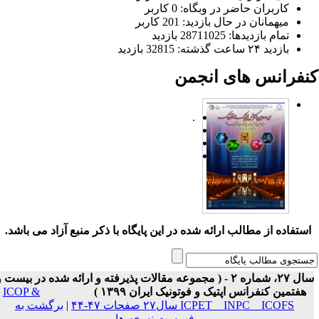
کاربران حاضر در وبگاه: 0 کاربر
میهمانان در حال بازدید: 201 کاربر
تمام بازدید‌ها: 28711025 بازدید
بازدید ۲۴ ساعت گذشته: 32815 بازدید
نفرانس های انجمن
.
ستفاده از مطالب ارائه شده در این پایگاه با ذکر منبع آزاد می باشد.
سال ۲۷، شماره ۲ - ( مجموعه مقالات پذیرفته و ارائه شده در بیست و
هفتمین کنفرانس اپتیک و فوتونیک ایران ۱۳۹۹ )
ICOP &
ICPET _ INPC _ ICOFS سال۲۷ صفحات ۴۷-۴۴
|
برگشت به
فهرست نسخه ها