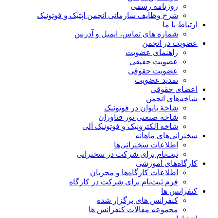
روزنامه رسمی
شرح وظایف سازمانی انجمن اپتیک و فوتونیک
ارتباط با ما
شماره های تماس، ایمیل و آدرس
عضویت در انجمن
راهنمای عضویت
عضویت حقیقی
عضویت حقوقی
تمدید عضویت
اعضای حقوقی
شاخه‌های انجمن
شاخۀ بانوان در فوتونیک
شاخه صنعتی نور فناوران
شاخه‌ الکترونیک و فوتونیک آلی
سخنرانی‌های ماهانه
اطلاعات سخنرانی‌‌ها
ثبت‌نام برای شرکت در سخنرانی
کارگاه‌های آموزشی
اطلاعات کارگاه‌ها و مجریان
فرم ثبت‌نام برای شرکت در کارگاه
کنفرانس ها
کنفرانس های برگزار شده
مجموعه مقالات کنفرانس ها