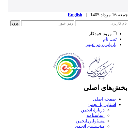
1 مرداد 1405
|
English
ورود خودکار
ثبت نام
بازیابی رمز عبور
خش‌های اصلی
صفحه اصلی
آشنایی با انجمن
دربارۀ انجمن
اساسنامه
مسئولین انجمن
مؤسسین انجمن