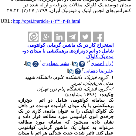
میدان دو-مده یک کاواک. مقالات پذیرفته و ارائه شده در
کنفرانس‌های انجمن اپتیک و فوتونیک ایران. ۱۳۹۹; ۲۷ (۲) :۴۴-۴۷
URL:
http://opsi.ir/article-۱-۲۳۰۲-fa.html
استخراج کار در یک ماشین گرمایی کوانتومی
شامل دو اتم دوترازه‌ی برهمکنشی با میدان دو-
مده یک کاواک
۱
۱
*
زُرار احمدی
،
بشیر مجاوری
،
۲
علیرضا دهقانی
۱- گروه فیزیک، دانشکده علوم، دانشگاه شهید
مدنی آذربایجان، تبریز
۲- گروه فیزیک، دانشگاه پیام نور، تهران
چکیده:
(۱۶۹۶ مشاهده)
یک
سامانه
کوانتومی شامل دو اتم دوترازه
برهمکنشی با یک میدان کوانتیده دو-مده در داخل
یک کاواک اپتیکی را به عنوان ماده‌ی کاری در یک
چرخه‌ی اتوی کوانتومی مورد مطالعه قرار داده و
نشان داده می‌شود که سامانه مورد مطالعه
می‌تواند به عنوان یک ماشین گرمایی کوانتومی
عمل کند. تاثیر شدت جفت شدگی هر اتم با میدان