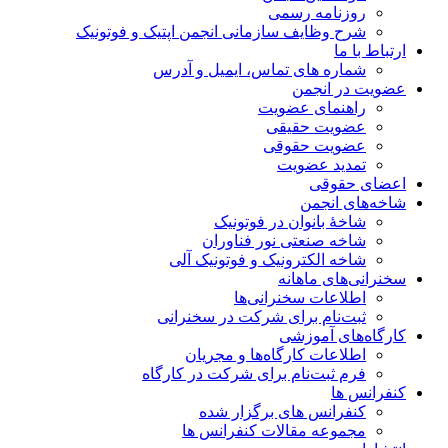
روزنامه رسمی
شرح وظایف سازمانی انجمن اپتیک و فوتونیک
ارتباط با ما
شماره های تماس، ایمیل و آدرس
عضویت در انجمن
راهنمای عضویت
عضویت حقیقی
عضویت حقوقی
تمدید عضویت
اعضای حقوقی
شاخه‌های انجمن
شاخۀ بانوان در فوتونیک
شاخه صنعتی نور فناوران
شاخه‌ الکترونیک و فوتونیک آلی
سخنرانی‌های ماهانه
اطلاعات سخنرانی‌‌ها
ثبت‌نام برای شرکت در سخنرانی
کارگاه‌های آموزشی
اطلاعات کارگاه‌ها و مجریان
فرم ثبت‌نام برای شرکت در کارگاه
کنفرانس ها
کنفرانس های برگزار شده
مجموعه مقالات کنفرانس ها