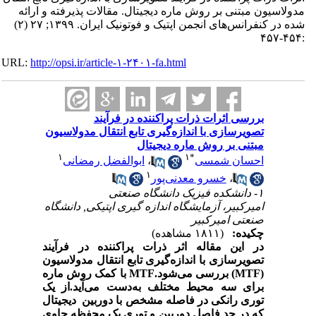
مدولاسیون مبتنی بر روش ماره دیجیتال. مقالات پذیرفته و ارائه
شده در کنفرانس‌های انجمن اپتیک و فوتونیک ایران. ۱۳۹۹; ۲۷ (۲)
:۴۵۴-۴۵۷
URL:
http://opsi.ir/article-۱-۲۴۰۱-fa.html
بررسی اثرات ذرات پراکننده در فرآیند
تصویرسازی با اندازه‌گیری تابع انتقال مدولاسیون
مبتنی بر روش ماره دیجیتال
۱
۱
*
احسان شمسی
،
ابوالفضل رمضانی
۱
،
خسرو معدنی‌پور
۱- دانشکده فیزیک دانشگاه صنعتی
امیرکبیر، آزمایشگاه اندازه گیری اپتیکی, دانشگاه
صنعتی امیرکبیر
چکیده:
(۱۸۱۱ مشاهده)
در این مقاله اثر
ذرات پراکننده در فرآیند
تصویرسازی با اندازه‌گیری تابع انتقال مدولاسیون
(MTF)
بررسی می‌شود.
MTF
با کمک روش ماره
برای سه محیط مختلف به‌دست می‌آید.از یک
توری رانکی در فاصله مشخص با دوربین دیجیتال
که در حد فاصل دوربین و توری یک محفظه حاوی