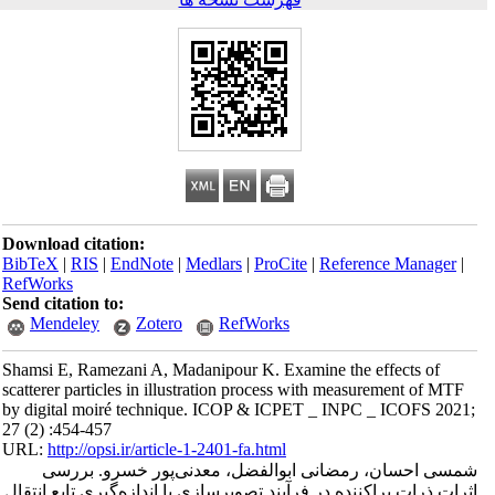
Download citation:
BibTeX
|
RIS
|
EndNote
|
Medlars
|
ProCite
|
Reference Manager
|
RefWorks
Send citation to:
Mendeley
Zotero
RefWorks
Shamsi E, Ramezani A, Madanipour K. Examine the effects of
scatterer particles in illustration process with measurement of MTF
by digital moiré technique. ICOP & ICPET _ INPC _ ICOFS 2021;
27 (2) :454-457
URL:
http://opsi.ir/article-1-2401-fa.html
شمسی احسان، رمضانی ابوالفضل، معدنی‌پور خسرو. بررسی
اثرات ذرات پراکننده در فرآیند تصویرسازی با اندازه‌گیری تابع انتقال