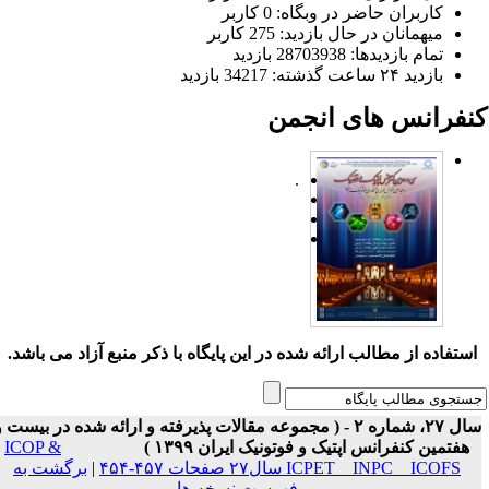
کاربران حاضر در وبگاه: 0 کاربر
میهمانان در حال بازدید: 275 کاربر
تمام بازدید‌ها: 28703938 بازدید
بازدید ۲۴ ساعت گذشته: 34217 بازدید
نفرانس های انجمن
.
ستفاده از مطالب ارائه شده در این پایگاه با ذکر منبع آزاد می باشد.
سال ۲۷، شماره ۲ - ( مجموعه مقالات پذیرفته و ارائه شده در بیست و
هفتمین کنفرانس اپتیک و فوتونیک ایران ۱۳۹۹ )
ICOP &
ICPET _ INPC _ ICOFS سال۲۷ صفحات ۴۵۷-۴۵۴
|
برگشت به
فهرست نسخه ها