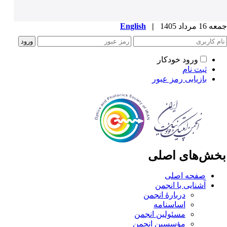
1 مرداد 1405
|
English
ورود خودکار
ثبت نام
بازیابی رمز عبور
خش‌های اصلی
صفحه اصلی
آشنایی با انجمن
دربارۀ انجمن
اساسنامه
مسئولین انجمن
مؤسسین انجمن