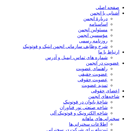
صفحه اصلی
آشنایی با انجمن
دربارۀ انجمن
اساسنامه
مسئولین انجمن
مؤسسین انجمن
روزنامه رسمی
شرح وظایف سازمانی انجمن اپتیک و فوتونیک
ارتباط با ما
شماره های تماس، ایمیل و آدرس
عضویت در انجمن
راهنمای عضویت
عضویت حقیقی
عضویت حقوقی
تمدید عضویت
اعضای حقوقی
شاخه‌های انجمن
شاخۀ بانوان در فوتونیک
شاخه صنعتی نور فناوران
شاخه‌ الکترونیک و فوتونیک آلی
سخنرانی‌های ماهانه
اطلاعات سخنرانی‌‌ها
ثبت‌نام برای شرکت در سخنرانی