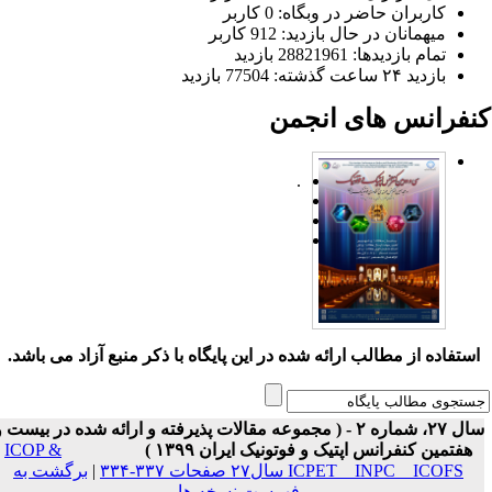
کاربران حاضر در وبگاه: 0 کاربر
میهمانان در حال بازدید: 912 کاربر
تمام بازدید‌ها: 28821961 بازدید
بازدید ۲۴ ساعت گذشته: 77504 بازدید
نفرانس های انجمن
.
ستفاده از مطالب ارائه شده در این پایگاه با ذکر منبع آزاد می باشد.
سال ۲۷، شماره ۲ - ( مجموعه مقالات پذیرفته و ارائه شده در بیست و
هفتمین کنفرانس اپتیک و فوتونیک ایران ۱۳۹۹ )
ICOP &
ICPET _ INPC _ ICOFS سال۲۷ صفحات ۳۳۷-۳۳۴
|
برگشت به
فهرست نسخه ها