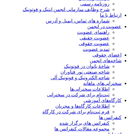
روزنامه رسمی
شرح وظایف سازمانی انجمن اپتیک و فوتونیک
ارتباط با ما
شماره های تماس، ایمیل و آدرس
عضویت در انجمن
راهنمای عضویت
عضویت حقیقی
عضویت حقوقی
تمدید عضویت
اعضای حقوقی
شاخه‌های انجمن
شاخۀ بانوان در فوتونیک
شاخه صنعتی نور فناوران
شاخه‌ الکترونیک و فوتونیک آلی
سخنرانی‌های ماهانه
اطلاعات سخنرانی‌‌ها
ثبت‌نام برای شرکت در سخنرانی
کارگاه‌های آموزشی
اطلاعات کارگاه‌ها و مجریان
فرم ثبت‌نام برای شرکت در کارگاه
کنفرانس ها
کنفرانس های برگزار شده
مجموعه مقالات کنفرانس ها