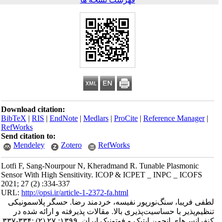
Download citation:
BibTeX
|
RIS
|
EndNote
|
Medlars
|
ProCite
|
Reference Manager
|
RefWorks
Send citation to:
Mendeley
Zotero
RefWorks
Lotfi F, Sang-Nourpour N, Kheradmand R. Tunable Plasmonic
Sensor With High Sensitivity. ICOP & ICPET _ INPC _ ICOFS
2021; 27 (2) :334-337
URL:
http://opsi.ir/article-1-2372-fa.html
لطفی فریبا، سنگ‌نورپور نفیسه، خردمند رضا. حسگر پلاسمونیکی
تنظیم‌پذیر با حساسیت‌پذیری بالا. مقالات پذیرفته و ارائه شده در
کنفرانس‌های انجمن اپتیک و فوتونیک ایران. ۱۳۹۹; ۲۷ (۲) :۳۳۴-۳۳۷