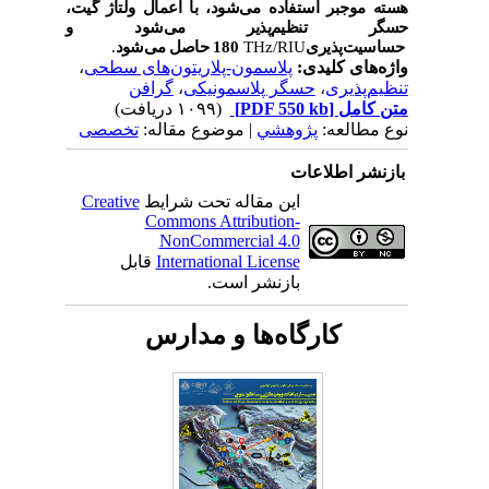
هسته موجبر استفاده می‌شود، با اعمال ولتاژ گیت،
حسگر تنظیم‌پذیر می‌شود و
حساسیت‌پذیری
THz/RIU
180
حاصل می‌شود
.
واژه‌های کلیدی:
پلاسمون-پلاریتون‌های سطحی
،
تنظیم‌پذیری
،
حسگر پلاسمونیکی
،
گرافن
متن کامل
[PDF 550 kb]
(۱۰۹۹ دریافت)
نوع مطالعه:
پژوهشي
| موضوع مقاله:
تخصصی
بازنشر اطلاعات
این مقاله تحت شرایط
Creative
Commons Attribution-
NonCommercial 4.0
International License
قابل
بازنشر است.
کارگاه‌ها و مدارس