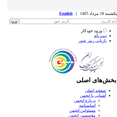
ه 18 مرداد 1405
|
English
ورود خودکار
ثبت نام
بازیابی رمز عبور
خش‌های اصلی
صفحه اصلی
آشنایی با انجمن
دربارۀ انجمن
اساسنامه
مسئولین انجمن
مؤسسین انجمن