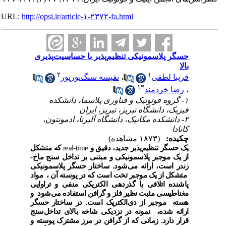
URL:
http://opsi.ir/article-۱-۲۳۷۲-fa.html
حسگر پلاسمونیکی تنظیم‌پذیر با حساسیت‌پذیری
بالا
۲
۱
فریبا لطفی
،
نفیسه سنگ‌نورپور
۱
*
،
رضا خردمند
۱- گروه فوتونیک و فناوری پلاسما، دانشکده
فیزیک، دانشگاه تبریز، تبریز، ایران
۲- دانشکده مکانیک، دانشگاه آلبرتا، ادمونتون،
کانادا
چکیده:
(۱۸۷۳ مشاهده)
یک حسگر تنظیم‌پذیر جدید، دقیق و
real-time
که متشکل
از یک موجبر پلاسمونیکی و مبتنی بر تداخل سنج ماخ-
زندر است، ارائه می‌شود. ساختار حسگر پلاسمونیکی
متشکل از یک موجبر تخت است که در پوسته آن ، مواد
پاشنده اتلافی با گذردهی الکتریکی منفی و تراوایی
مغناطیسی مثبت نظیر فلز و گرافن استفاده می‌شود و
هسته موجبر از دی‌الکتریک است. در ساختار حسگر
ارائه شده، نمونه در نزدیکی شاخه بالای تداخل‌سنج
قرار دارد. زمانی که از گرافن در مرز مشترک پوسته و