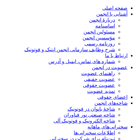
صفحه اصلی
آشنایی با انجمن
دربارۀ انجمن
اساسنامه
مسئولین انجمن
مؤسسین انجمن
روزنامه رسمی
شرح وظایف سازمانی انجمن اپتیک و فوتونیک
ارتباط با ما
شماره های تماس، ایمیل و آدرس
عضویت در انجمن
راهنمای عضویت
عضویت حقیقی
عضویت حقوقی
تمدید عضویت
اعضای حقوقی
شاخه‌های انجمن
شاخۀ بانوان در فوتونیک
شاخه صنعتی نور فناوران
شاخه‌ الکترونیک و فوتونیک آلی
سخنرانی‌های ماهانه
اطلاعات سخنرانی‌‌ها
ثبت‌نام برای شرکت در سخنرانی