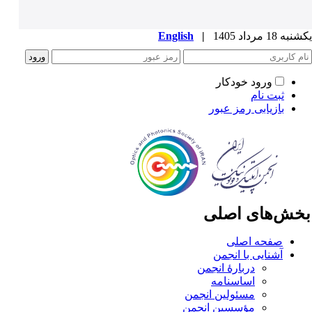
ه 18 مرداد 1405
|
English
ورود خودکار
ثبت نام
بازیابی رمز عبور
خش‌های اصلی
صفحه اصلی
آشنایی با انجمن
دربارۀ انجمن
اساسنامه
مسئولین انجمن
مؤسسین انجمن