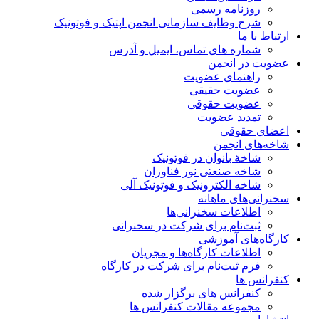
روزنامه رسمی
شرح وظایف سازمانی انجمن اپتیک و فوتونیک
ارتباط با ما
شماره های تماس، ایمیل و آدرس
عضویت در انجمن
راهنمای عضویت
عضویت حقیقی
عضویت حقوقی
تمدید عضویت
اعضای حقوقی
شاخه‌های انجمن
شاخۀ بانوان در فوتونیک
شاخه صنعتی نور فناوران
شاخه‌ الکترونیک و فوتونیک آلی
سخنرانی‌های ماهانه
اطلاعات سخنرانی‌‌ها
ثبت‌نام برای شرکت در سخنرانی
کارگاه‌های آموزشی
اطلاعات کارگاه‌ها و مجریان
فرم ثبت‌نام برای شرکت در کارگاه
کنفرانس ها
کنفرانس های برگزار شده
مجموعه مقالات کنفرانس ها