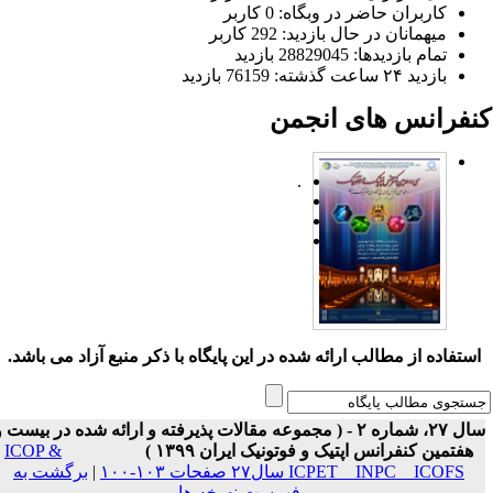
کاربران حاضر در وبگاه: 0 کاربر
میهمانان در حال بازدید: 292 کاربر
تمام بازدید‌ها: 28829045 بازدید
بازدید ۲۴ ساعت گذشته: 76159 بازدید
نفرانس های انجمن
.
ستفاده از مطالب ارائه شده در این پایگاه با ذکر منبع آزاد می باشد.
سال ۲۷، شماره ۲ - ( مجموعه مقالات پذیرفته و ارائه شده در بیست و
هفتمین کنفرانس اپتیک و فوتونیک ایران ۱۳۹۹ )
ICOP &
ICPET _ INPC _ ICOFS سال۲۷ صفحات ۱۰۳-۱۰۰
|
برگشت به
فهرست نسخه ها