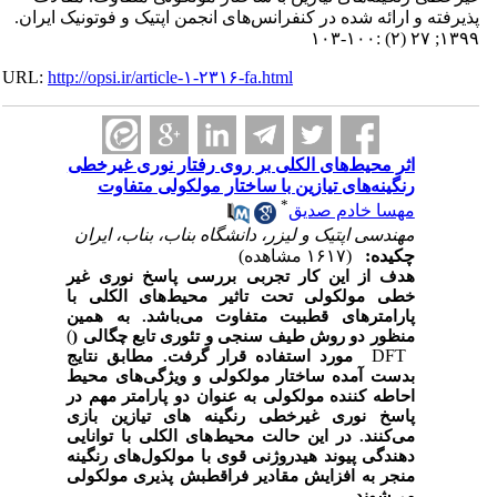
پذیرفته و ارائه شده در کنفرانس‌های انجمن اپتیک و فوتونیک ایران.
۱۳۹۹; ۲۷ (۲) :۱۰۰-۱۰۳
URL:
http://opsi.ir/article-۱-۲۳۱۶-fa.html
اثر محیط‌های الکلی بر روی رفتار نوری غیرخطی
رنگینه‌های تیازین با ساختار مولکولی متفاوت
*
مهسا خادم صدیق
مهندسی اپتیک و لیزر، دانشگاه بناب، بناب، ایران
چکیده:
(۱۶۱۷ مشاهده)
هدف از این کار تجربی بررسی پاسخ نوری غیر
خطی مولکولی تحت تاثیر محیط‌های الکلی با
پارامترهای قطبیت متفاوت می‌باشد. به همین
(
منظور دو روش طیف سنجی و تئوری تابع چگالی (
DFT
مورد استفاده قرار گرفت. مطابق نتایج
بدست آمده ساختار مولکولی و ویژگی‌های محیط
احاطه کننده مولکولی به عنوان دو پارامتر مهم در
پاسخ نوری غیرخطی رنگینه های تیازین بازی
می‌کنند. در این حالت محیط‌های الکلی با توانایی
دهندگی پیوند هیدروژنی قوی با مولکول‌های رنگینه
منجر به افزایش مقادیر فراقطبش پذیری مولکولی
می‌شوند.