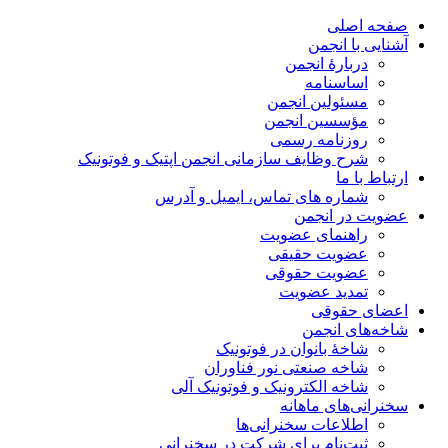
صفحه اصلی
آشنایی با انجمن
دربارۀ انجمن
اساسنامه
مسئولین انجمن
مؤسسین انجمن
روزنامه رسمی
شرح وظایف سازمانی انجمن اپتیک و فوتونیک
ارتباط با ما
شماره های تماس، ایمیل و آدرس
عضویت در انجمن
راهنمای عضویت
عضویت حقیقی
عضویت حقوقی
تمدید عضویت
اعضای حقوقی
شاخه‌های انجمن
شاخۀ بانوان در فوتونیک
شاخه صنعتی نور فناوران
شاخه‌ الکترونیک و فوتونیک آلی
سخنرانی‌های ماهانه
اطلاعات سخنرانی‌‌ها
ثبت‌نام برای شرکت در سخنرانی