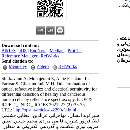
پزشکی
شته ،
ژیکی و
Download citation:
پیوتری
BibTeX
|
RIS
|
EndNote
|
Medlars
|
ProCite
|
ه‌های
Reference Manager
|
RefWorks
سرطان
Send citation to:
Mendeley
Zotero
RefWorks
Shirkavand A, Mohajerani E, Ataie Fashtami L,
Farivar S, Ghazimoradi M H. Ddetermination of
optical refractive index and electrical permittivity for
differential detection of healthy and cancerous
human cells by reflectance spectroscopy. ICOP &
ICPET _ INPC _ ICOFS 2021; 27 (2) :33-35
URL:
http://opsi.ir/article-1-2299-fa.html
شیرکوند افشان، مهاجرانی عزالدین، عطایی فشتمی
لیلا، فریور شیرین، قاضی مرادی محمد حسین. تعیین
ضریب نوری شکست و گذردهی الکتریکی به منظور