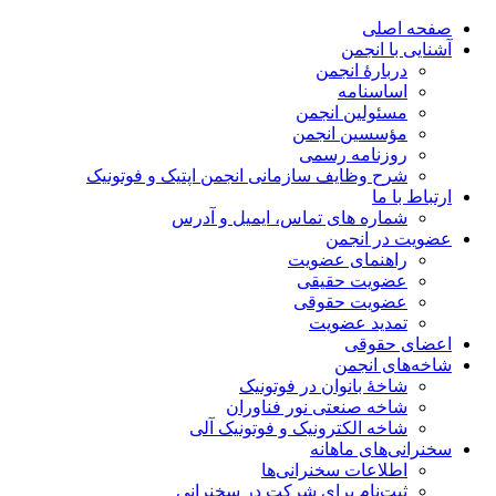
صفحه اصلی
آشنایی با انجمن
دربارۀ انجمن
اساسنامه
مسئولین انجمن
مؤسسین انجمن
روزنامه رسمی
شرح وظایف سازمانی انجمن اپتیک و فوتونیک
ارتباط با ما
شماره های تماس، ایمیل و آدرس
عضویت در انجمن
راهنمای عضویت
عضویت حقیقی
عضویت حقوقی
تمدید عضویت
اعضای حقوقی
شاخه‌های انجمن
شاخۀ بانوان در فوتونیک
شاخه صنعتی نور فناوران
شاخه‌ الکترونیک و فوتونیک آلی
سخنرانی‌های ماهانه
اطلاعات سخنرانی‌‌ها
ثبت‌نام برای شرکت در سخنرانی