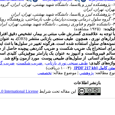
۱- پژوهشکده لیزر و پلاسما، دانشگاه شهید بهشتی، تهران، ایران، گر
تهران، تهران، ایران
۲- پژوهشکده لیزر و پلاسما، دانشگاه شهید بهشتی، تهران، ایران
۳- گروه سلول درمانی پوست،دپارتمان طب بازساختی، پژوهشگاه رویان،جهاد انشگاهی، تهران، ایران
۴- دانشکده علوم و فناوری زیستی ، دانشگاه شهید بهشتی، تهران، ایران
چکیده:
(۱۹۲۵ مشاهده)
با توجه به علاقمندی گسترش طب مبتنی بر بیمار، تشخیص دقیق افتر
بزارهای نوری ، همچون طیف سنجی بازتابی منتشر (
DRS
)، به عنوا
نمونه‌های سلول استفاده شده است. هرگونه تغییر در سلول‌ها باعث ا
رای استخراج یک ضریب شکست و ضریب گذردهی پیچیده حاصل از ط
سالم فیبروبلاست و آدیپوز به عنوان یک پارامتر بیوفیزیکی کلیدی
ملانومای انسانی از سلول‌های طبیعی پوست مورد آزمون واقع شد.
واژه‌های کلیدی:
طیف سنجی نوری بازتابی
،
ضریب شکست
،
ضریب گذر
متن کامل
[PDF 217 kb]
(۱۰۰۳ دریافت)
نوع مطالعه:
پژوهشي
| موضوع مقاله:
تخصصی
بازنشر اطلاعات
این مقاله تحت شرایط
 International License