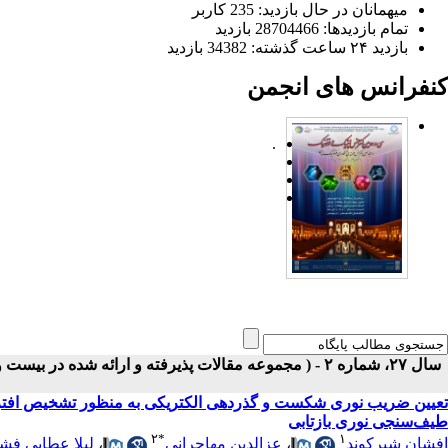
میهمانان در حال بازدید: 235 کاربر
تمام بازدید‌ها: 28704466 بازدید
بازدید ۲۴ ساعت گذشته: 34382 بازدید
کنفرانس های انجمن
.
سال ۲۷، شماره ۲ - ( مجموعه مقالات پذیرفته و ارائه شده در بیست و هفتمین کنفرانس اپتیک و فوتونیک ایران ۱۳۹۹ )
تعیین ضریب نوری شکست و گذردهی الکتریکی به منظور تشخیص افترا
طیف‌سنجی نوری بازتابی
۲
*
۱
افشان شیرکوند
،
عزالدین مهاجرانی
،
لیلا عطایی فش