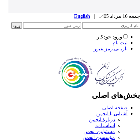
جمعه 16 مرداد 1405
|
English
ورود خودکار
ثبت نام
بازیابی رمز عبور
بخش‌های اصلی
صفحه اصلی
آشنایی با انجمن
دربارۀ انجمن
اساسنامه
مسئولین انجمن
مؤسسین انجمن