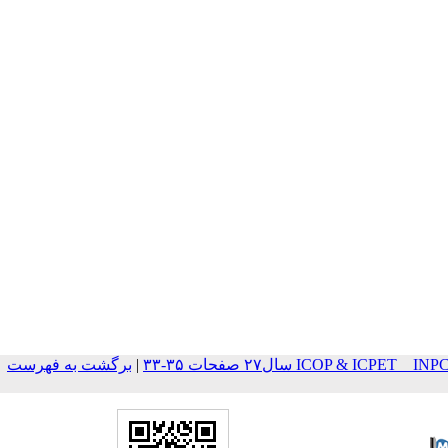
ICOP & ICPET  سال۲۷ صفحات ۳۵-۳۳
|
برگشت به فهرست