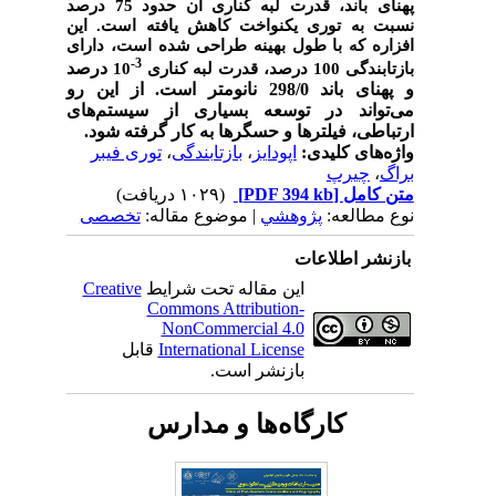
پهنای باند، قدرت لبه کناری آن حدود 75 درصد
نسبت به توری یکنواخت کاهش یافته است. این
افزاره که با طول بهینه طراحی شده است، دارای
3-
درصد
بازتابندگی 100 درصد، قدرت لبه کناری
10
و پهنای باند 298/0 نانومتر است. از این رو
می‌تواند در توسعه بسیاری از سیستم‌های
ارتباطی، فیلترها و حسگرها به کار گرفته شود.
واژه‌های کلیدی:
اپودایز
،
بازتابندگی
،
توری فیبر
براگ
،
چیرپ
متن کامل
[PDF 394 kb]
(۱۰۲۹ دریافت)
نوع مطالعه:
پژوهشي
| موضوع مقاله:
تخصصی
بازنشر اطلاعات
این مقاله تحت شرایط
Creative
Commons Attribution-
NonCommercial 4.0
International License
قابل
بازنشر است.
کارگاه‌ها و مدارس