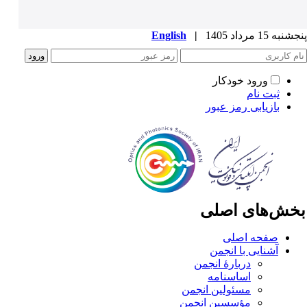
به 15 مرداد 1405
|
English
ورود خودکار
ثبت نام
بازیابی رمز عبور
خش‌های اصلی
صفحه اصلی
آشنایی با انجمن
دربارۀ انجمن
اساسنامه
مسئولین انجمن
مؤسسین انجمن