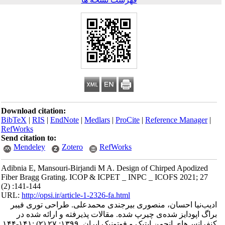
Download citation:
BibTeX
|
RIS
|
EndNote
|
Medlars
|
ProCite
|
Reference Manager
|
RefWorks
Send citation to:
Mendeley
Zotero
RefWorks
Adibnia E, Mansouri-Birjandi M A. Design of Chirped Apodized
Fiber Bragg Grating. ICOP & ICPET _ INPC _ ICOFS 2021; 27
(2) :141-144
URL:
http://opsi.ir/article-1-2326-fa.html
ادیب‌نیا احسان، منصوری بیرجندی محمدعلی. طراحی توری فیبر
براگ اپودایز شده‌ی چیرپ شده. مقالات پذیرفته و ارائه شده در
کنفرانس‌های انجمن اپتیک و فوتونیک ایران. ۱۳۹۹; ۲۷ (۲) :۱۴۱-۱۴۴