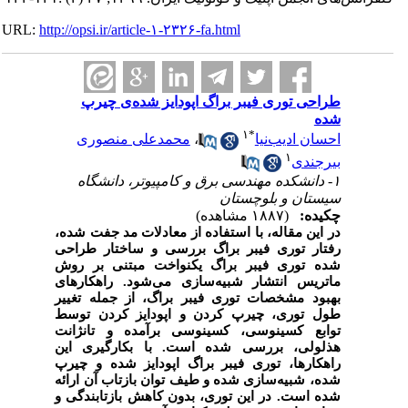
URL:
http://opsi.ir/article-۱-۲۳۲۶-fa.html
طراحی توری فیبر براگ اپودایز شده‌ی چیرپ
شده
۱
*
احسان ادیب‌نیا
،
محمدعلی منصوری
۱
بیرجندی
۱- دانشکده مهندسی برق و کامپیوتر، دانشگاه
سیستان و بلوچستان
چکیده:
(۱۸۸۷ مشاهده)
در این مقاله، با استفاده از معادلات مد جفت شده،
رفتار توری فیبر براگ بررسی و ساختار طراحی
شده توری فیبر براگ یکنواخت مبتنی بر روش
ماتریس انتشار شبیه‌سازی می­‌شود. راهکارهای
بهبود مشخصات توری فیبر براگ، از جمله تغییر
طول توری، چیرپ کردن و اپودایز کردن توسط
توابع کسینوسی، کسینوسی برآمده و تانژانت
هذلولی، بررسی شده است. با بکارگیری این
راهکارها، توری فیبر براگ اپودایز شده و چیرپ
شده، شبیه‌سازی شده و طیف توان بازتاب آن ارائه
شده است. در این توری، بدون کاهش بازتابندگی و