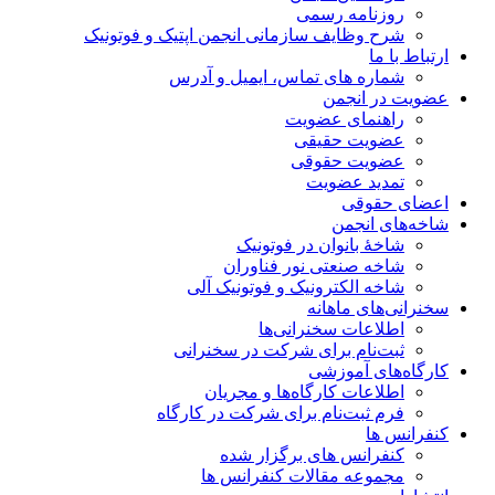
روزنامه رسمی
شرح وظایف سازمانی انجمن اپتیک و فوتونیک
ارتباط با ما
شماره های تماس، ایمیل و آدرس
عضویت در انجمن
راهنمای عضویت
عضویت حقیقی
عضویت حقوقی
تمدید عضویت
اعضای حقوقی
شاخه‌های انجمن
شاخۀ بانوان در فوتونیک
شاخه صنعتی نور فناوران
شاخه‌ الکترونیک و فوتونیک آلی
سخنرانی‌های ماهانه
اطلاعات سخنرانی‌‌ها
ثبت‌نام برای شرکت در سخنرانی
کارگاه‌های آموزشی
اطلاعات کارگاه‌ها و مجریان
فرم ثبت‌نام برای شرکت در کارگاه
کنفرانس ها
کنفرانس های برگزار شده
مجموعه مقالات کنفرانس ها