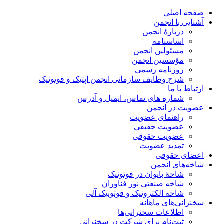
صفحه اصلی
آشنایی با انجمن
دربارۀ انجمن
اساسنامه
مسئولین انجمن
مؤسسین انجمن
روزنامه رسمی
شرح وظایف سازمانی انجمن اپتیک و فوتونیک
ارتباط با ما
شماره های تماس، ایمیل و آدرس
عضویت در انجمن
راهنمای عضویت
عضویت حقیقی
عضویت حقوقی
تمدید عضویت
اعضای حقوقی
شاخه‌های انجمن
شاخۀ بانوان در فوتونیک
شاخه صنعتی نور فناوران
شاخه‌ الکترونیک و فوتونیک آلی
سخنرانی‌های ماهانه
اطلاعات سخنرانی‌‌ها
ثبت‌نام برای شرکت در سخنرانی