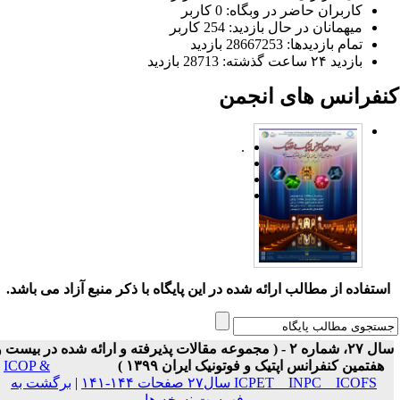
کاربران حاضر در وبگاه: 0 کاربر
میهمانان در حال بازدید: 254 کاربر
تمام بازدید‌ها: 28667253 بازدید
بازدید ۲۴ ساعت گذشته: 28713 بازدید
نفرانس های انجمن
.
ستفاده از مطالب ارائه شده در این پایگاه با ذکر منبع آزاد می باشد.
سال ۲۷، شماره ۲ - ( مجموعه مقالات پذیرفته و ارائه شده در بیست و
هفتمین کنفرانس اپتیک و فوتونیک ایران ۱۳۹۹ )
ICOP &
ICPET _ INPC _ ICOFS سال۲۷ صفحات ۱۴۴-۱۴۱
|
برگشت به
فهرست نسخه ها