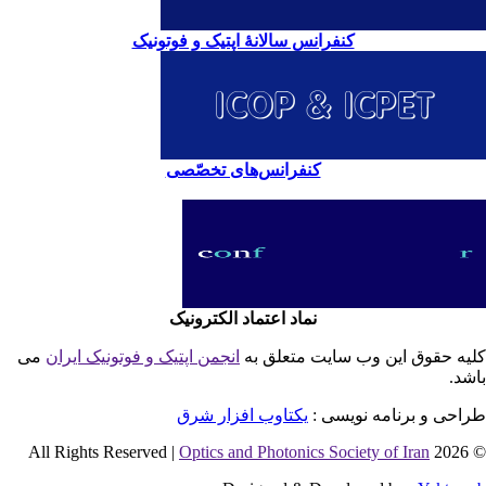
کنفرانس سالانۀ اپتیک و فوتونیک
کنفرانس‌های تخصّصی
نماد اعتماد الکترونیک
یه حقوق این وب سایت متعلق به
انجمن اپتیک و فوتونیک ایران
می
شد.
احی و برنامه نویسی :
یکتاوب افزار شرق
Optics and Photonics Society of Iran
© 2026 