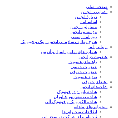
صفحه اصلی
آشنایی با انجمن
دربارۀ انجمن
اساسنامه
مسئولین انجمن
مؤسسین انجمن
روزنامه رسمی
شرح وظایف سازمانی انجمن اپتیک و فوتونیک
ارتباط با ما
شماره های تماس، ایمیل و آدرس
عضویت در انجمن
راهنمای عضویت
عضویت حقیقی
عضویت حقوقی
تمدید عضویت
اعضای حقوقی
شاخه‌های انجمن
شاخۀ بانوان در فوتونیک
شاخه صنعتی نور فناوران
شاخه‌ الکترونیک و فوتونیک آلی
سخنرانی‌های ماهانه
اطلاعات سخنرانی‌‌ها
ثبت‌نام برای شرکت در سخنرانی