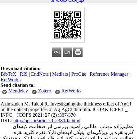
Download citation:
BibTeX
|
RIS
|
EndNote
|
Medlars
|
ProCite
|
Reference Manager
|
RefWorks
Send citation to:
Mendeley
Zotero
RefWorks
Azimzadeh M, Talebi R. Investigating the thickness effect of AgCl
on the optical properties of Ag-AgCl thin film. ICOP & ICPET _
INPC _ ICOFS 2021; 27 (2) :367-370
URL:
http://opsi.ir/article-1-2380-fa.html
عظیم‌­زاده مهتاب، طالبی راضیه. بررسی اثر ضخامت لایه‌های
کلریدنقره بر ویژگی‌های اپتیکی لایه‌های نازک نقره-کلرید نقره.
مقالات پذیرفته و ارائه شده در کنفرانس‌های انجمن اپتیک و فوتونیک