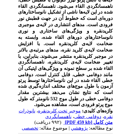
ناهمسانگردی القاء می‌شود.
ناهمسانگردی القاء
شده در این
لایه‌
ها ناشی از تشکیل
نانوساختارهای
دوره‌
ای است که خطوط آن در جهت قطبش نور
فرودی است. مدهای انتشاری در لایه‌
ی موجبری
کلریدنقره و ویژگی
های ساختاری و نوری
نانوساختارهای دوره
ای القاء شده، وابسته به
ضخامت لایه‌
ی کلریدنقره است. با افزایش
ضخامت لایه
ی کلرید نقره، مدهای مرتبه
ی بالاتر
در موجبر کلریدنقره منتشر می‌شوند. بنابراین، با
تغییر ضخامت لایه‌
ی کلریدنقره، ناهمسانگردی
القاء شده بر سطح نمونه و ویژگی
های اپتیکی آن
مانند دوفامی خطی، قابل کنترل است. دوفامی
خطی القاء شده در این نانوساختارها توسط پرتو
آزمون با طول موج‌
های مختلف اندازه‌گیری
شده
است که نتایج نشان می
دهد بیشترین مقدار
دوفامی خطی در طول موج 532 نانومتر که طول
موج پرتو فرودی است، مشاهده می
شود.
واژه‌های کلیدی:
موجبر تخت کلریدنقره
،
نانوذرات
نقره
،
دوفامی خطی
،
ناهمسانگردی
متن کامل
[PDF 459 kb]
(۹۹۲ دریافت)
نوع مطالعه:
پژوهشي
| موضوع مقاله:
تخصصی