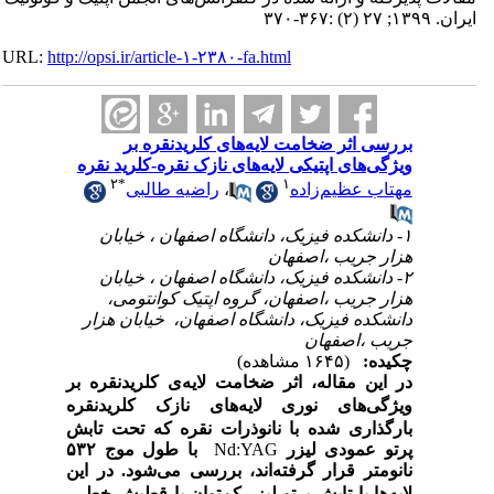
ایران. ۱۳۹۹; ۲۷ (۲) :۳۶۷-۳۷۰
URL:
http://opsi.ir/article-۱-۲۳۸۰-fa.html
بررسی اثر ضخامت لایه‌های کلریدنقره بر
ویژگی‌های اپتیکی لایه‌های نازک نقره-کلرید نقره
۲
*
۱
مهتاب عظیم‌­زاده
،
راضیه طالبی
۱- دانشکده فیزیک، دانشگاه اصفهان ، خیابان
هزار جریب ،اصفهان
۲- دانشکده فیزیک، دانشگاه اصفهان ، خیابان
هزار جریب ،اصفهان، گروه اپتیک کوانتومی،
دانشکده فیزیک، دانشگاه اصفهان، خیابان هزار
جریب ،اصفهان
چکیده:
(۱۶۴۵ مشاهده)
در این مقاله، اثر ضخامت لایه
ی کلریدنقره بر
ویژگی‌
های نوری لایه‌
های نازک کلریدنقره
بارگذاری شده با نانوذرات نقره که تحت تابش
پرتو عمودی لیزر
Nd:YAG
با طول موج ۵۳۲
نانومتر قرار گرفته‌اند
، بررسی می
شود. در این
لایه
ها با تابش پرتو لیزر کم‌توان با قطبش
خطی،