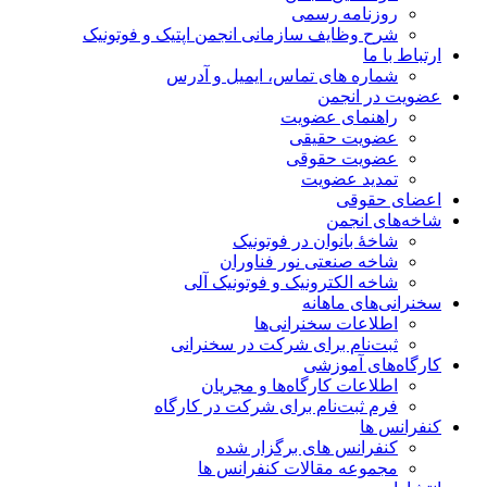
روزنامه رسمی
شرح وظایف سازمانی انجمن اپتیک و فوتونیک
ارتباط با ما
شماره های تماس، ایمیل و آدرس
عضویت در انجمن
راهنمای عضویت
عضویت حقیقی
عضویت حقوقی
تمدید عضویت
اعضای حقوقی
شاخه‌های انجمن
شاخۀ بانوان در فوتونیک
شاخه صنعتی نور فناوران
شاخه‌ الکترونیک و فوتونیک آلی
سخنرانی‌های ماهانه
اطلاعات سخنرانی‌‌ها
ثبت‌نام برای شرکت در سخنرانی
کارگاه‌های آموزشی
اطلاعات کارگاه‌ها و مجریان
فرم ثبت‌نام برای شرکت در کارگاه
کنفرانس ها
کنفرانس های برگزار شده
مجموعه مقالات کنفرانس ها