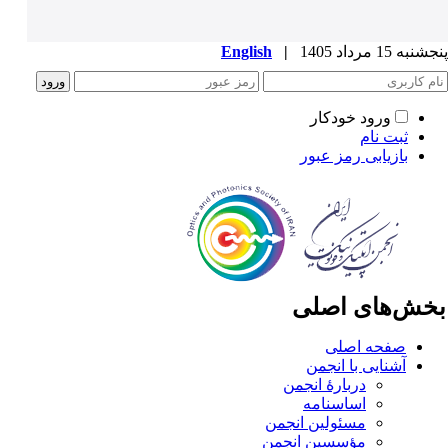
به 15 مرداد 1405
|
English
ورود خودکار
ثبت نام
بازیابی رمز عبور
خش‌های اصلی
صفحه اصلی
آشنایی با انجمن
دربارۀ انجمن
اساسنامه
مسئولین انجمن
مؤسسین انجمن