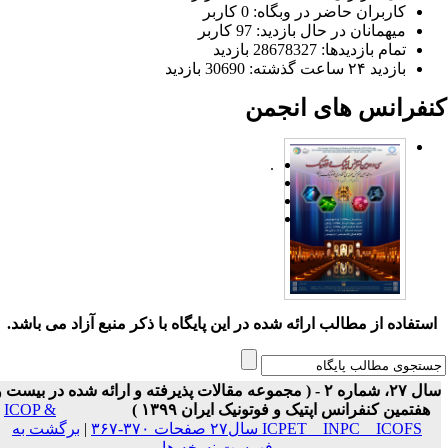
کاربران حاضر در وبگاه: 0 کاربر
میهمانان در حال بازدید: 97 کاربر
تمام بازدید‌ها: 28678327 بازدید
بازدید ۲۴ ساعت گذشته: 30690 بازدید
نفرانس های انجمن
.
ستفاده از مطالب ارائه شده در این پایگاه با ذکر منبع آزاد می باشد.
سال ۲۷، شماره ۲ - ( مجموعه مقالات پذیرفته و ارائه شده در بیست و
هفتمین کنفرانس اپتیک و فوتونیک ایران ۱۳۹۹ )
ICOP &
ICPET _ INPC _ ICOFS سال۲۷ صفحات ۳۷۰-۳۶۷
|
برگشت به
فهرست نسخه ها