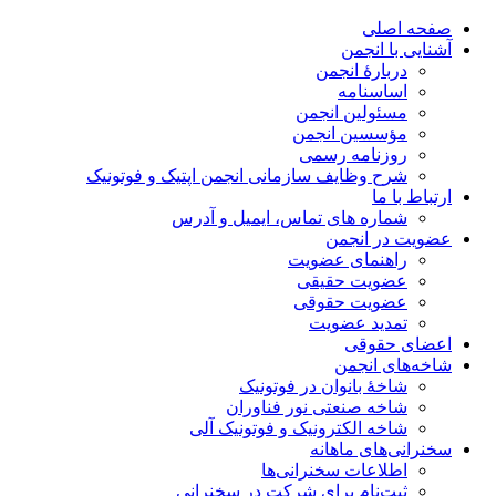
صفحه اصلی
آشنایی با انجمن
دربارۀ انجمن
اساسنامه
مسئولین انجمن
مؤسسین انجمن
روزنامه رسمی
شرح وظایف سازمانی انجمن اپتیک و فوتونیک
ارتباط با ما
شماره های تماس، ایمیل و آدرس
عضویت در انجمن
راهنمای عضویت
عضویت حقیقی
عضویت حقوقی
تمدید عضویت
اعضای حقوقی
شاخه‌های انجمن
شاخۀ بانوان در فوتونیک
شاخه صنعتی نور فناوران
شاخه‌ الکترونیک و فوتونیک آلی
سخنرانی‌های ماهانه
اطلاعات سخنرانی‌‌ها
ثبت‌نام برای شرکت در سخنرانی