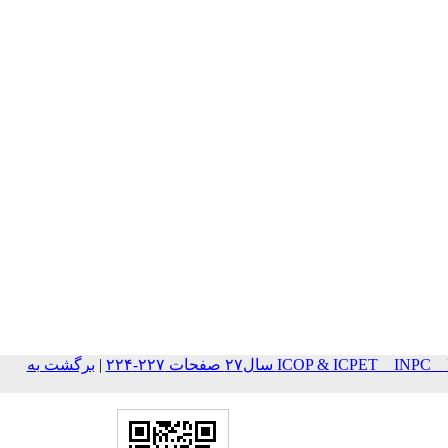
ICOP & ICPET _ IN سال۲۷ صفحات ۲۲۷-۲۲۴
|
برگشت به