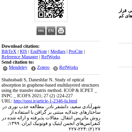
ی قرار
اد لایه‌های کم
Download citation:
BibTeX
|
RIS
|
EndNote
|
Medlars
|
ProCite
|
Reference Manager
|
RefWorks
Send citation to:
Mendeley
Zotero
RefWorks
Shahrabadi S, Daneshfar N. Study of optical
absorption in graphene-based multilayered structures
using the transfer matrix method. ICOP & ICPET _
INPC _ ICOFS 2021; 27 (2) :224-227
URL:
http://opsi.ir/article-1-2346-fa.html
شهرآبادی سعید، دانشفر نادر. مطالعه جذب نوری در
ساختارهای چند‌لایه مبتنی بر گرافن با استفاده از
روش ماتریس انتقال. مقالات پذیرفته و ارائه شده در
کنفرانس‌های انجمن اپتیک و فوتونیک ایران. ۱۳۹۹;
۲۷ (۲) :۲۲۴-۲۲۷