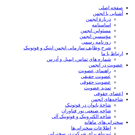
صفحه اصلی
آشنایی با انجمن
دربارۀ انجمن
اساسنامه
مسئولین انجمن
مؤسسین انجمن
روزنامه رسمی
شرح وظایف سازمانی انجمن اپتیک و فوتونیک
ارتباط با ما
شماره های تماس، ایمیل و آدرس
عضویت در انجمن
راهنمای عضویت
عضویت حقیقی
عضویت حقوقی
تمدید عضویت
اعضای حقوقی
شاخه‌های انجمن
شاخۀ بانوان در فوتونیک
شاخه صنعتی نور فناوران
شاخه‌ الکترونیک و فوتونیک آلی
سخنرانی‌های ماهانه
اطلاعات سخنرانی‌‌ها
ثبت‌نام برای شرکت در سخنرانی