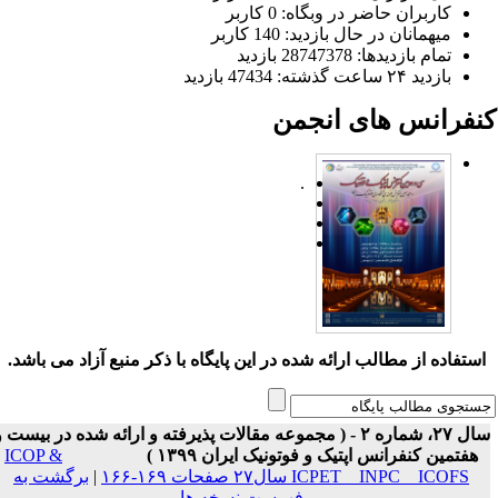
کاربران حاضر در وبگاه: 0 کاربر
میهمانان در حال بازدید: 140 کاربر
تمام بازدید‌ها: 28747378 بازدید
بازدید ۲۴ ساعت گذشته: 47434 بازدید
نفرانس های انجمن
.
ستفاده از مطالب ارائه شده در این پایگاه با ذکر منبع آزاد می باشد.
سال ۲۷، شماره ۲ - ( مجموعه مقالات پذیرفته و ارائه شده در بیست و
هفتمین کنفرانس اپتیک و فوتونیک ایران ۱۳۹۹ )
ICOP &
ICPET _ INPC _ ICOFS سال۲۷ صفحات ۱۶۹-۱۶۶
|
برگشت به
فهرست نسخه ها