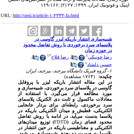
اپتیک و فوتونیک ایران. ۱۳۹۹; ۲۷ (۲) :۱۶۶-۱۶۹
URL:
http://opsi.ir/article-۱-۲۳۳۲-fa.html
شبیه‌سازی انتشار باریکه لیزر گاوسی در
پلاسمای سرد برخوردی با روش تفاضل محدود
در حوزه زمان
۱
*
۱
رضا خونیکی
،
رضا فلاح
،
۱
حسین دلشاد
۱- گروه فیریک دانشگاه بیرجند، بیرجند، ایران
چکیده:
(۱۷۶۴ مشاهده)
در این مقاله انتشار باریکه لیزر با پروفایل
گاوسی در پلاسمای سرد برخوردی، شبیه‌سازی و
مورد مطالعه قرار می‌گیرد. با استفاده از
معادلات ماکسول و ثابت دی الکتریک پلاسمای
سرد برخوردی، رابطه‌ای برای بردار جابجایی
الکتریکی، قطبش و میدان الکتریکی باریکه در
پلاسما بدست می‌آید. در ادامه با روش تفاضل
محدود فضای زمان (
FDTD
) توزیع میدان‌های
الکتریکی و مغناطیسی باریکه در حین انتشار در
پلاسما به صورت دو بعدی شبیه‌سازی می‌شود.