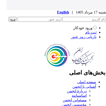
1 مرداد 1405
|
English
ورود خودکار
ثبت نام
بازیابی رمز عبور
خش‌های اصلی
صفحه اصلی
آشنایی با انجمن
دربارۀ انجمن
اساسنامه
مسئولین انجمن
مؤسسین انجمن