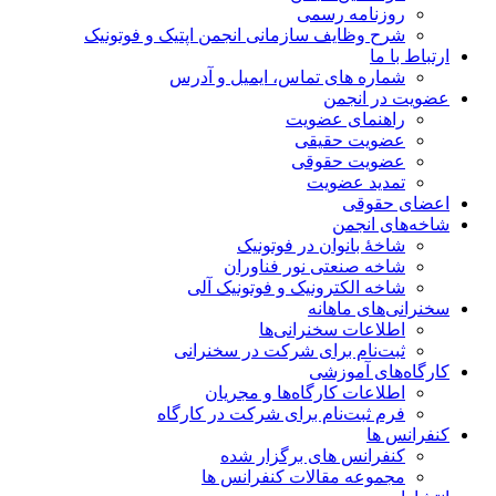
روزنامه رسمی
شرح وظایف سازمانی انجمن اپتیک و فوتونیک
ارتباط با ما
شماره های تماس، ایمیل و آدرس
عضویت در انجمن
راهنمای عضویت
عضویت حقیقی
عضویت حقوقی
تمدید عضویت
اعضای حقوقی
شاخه‌های انجمن
شاخۀ بانوان در فوتونیک
شاخه صنعتی نور فناوران
شاخه‌ الکترونیک و فوتونیک آلی
سخنرانی‌های ماهانه
اطلاعات سخنرانی‌‌ها
ثبت‌نام برای شرکت در سخنرانی
کارگاه‌های آموزشی
اطلاعات کارگاه‌ها و مجریان
فرم ثبت‌نام برای شرکت در کارگاه
کنفرانس ها
کنفرانس های برگزار شده
مجموعه مقالات کنفرانس ها