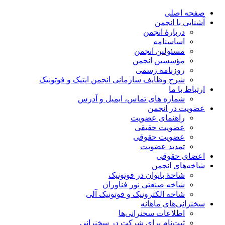
صفحه اصلی
آشنایی با انجمن
دربارۀ انجمن
اساسنامه
مسئولین انجمن
مؤسسین انجمن
روزنامه رسمی
شرح وظایف سازمانی انجمن اپتیک و فوتونیک
ارتباط با ما
شماره های تماس، ایمیل و آدرس
عضویت در انجمن
راهنمای عضویت
عضویت حقیقی
عضویت حقوقی
تمدید عضویت
اعضای حقوقی
شاخه‌های انجمن
شاخۀ بانوان در فوتونیک
شاخه صنعتی نور فناوران
شاخه‌ الکترونیک و فوتونیک آلی
سخنرانی‌های ماهانه
اطلاعات سخنرانی‌‌ها
ثبت‌نام برای شرکت در سخنرانی