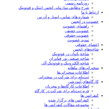
روزنامه رسمی
شرح وظایف سازمانی انجمن اپتیک و فوتونیک
ارتباط با ما
شماره های تماس، ایمیل و آدرس
عضویت در انجمن
راهنمای عضویت
عضویت حقیقی
عضویت حقوقی
تمدید عضویت
اعضای حقوقی
شاخه‌های انجمن
شاخۀ بانوان در فوتونیک
شاخه صنعتی نور فناوران
شاخه‌ الکترونیک و فوتونیک آلی
سخنرانی‌های ماهانه
اطلاعات سخنرانی‌‌ها
ثبت‌نام برای شرکت در سخنرانی
کارگاه‌های آموزشی
اطلاعات کارگاه‌ها و مجریان
فرم ثبت‌نام برای شرکت در کارگاه
کنفرانس ها
کنفرانس های برگزار شده
مجموعه مقالات کنفرانس ها