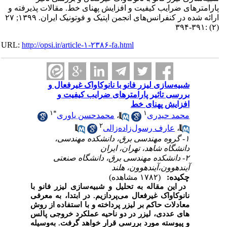
پارامترهای ضرایب کیفیت و افزایش پهنای خط. مقالات پذیرفته و
ارائه شده در کنفرانس‌های انجمن اپتیک و فوتونیک ایران. ۱۳۹۹; ۲۷
(۲) :۳۹۱-۳۹۴
URL:
http://opsi.ir/article-۱-۲۳۸۶-fa.html
شبیه‌سازی لیزر فانو با نانوکاواک غیرفعال و
بررسی تاثیر پارامترهای ضرایب کیفیت و
افزایش پهنای خط
۱
*
۱
محمد حیدری
،
محمدحسن یاوری
۲
،
عارف رسول‌زاده‌زالی
۱- گروه مهندسی برق، دانشکده مهندسی،
دانشگاه شاهد، تهران، ایران
۲- دانشکده مهندسی برق، دانشگاه صنعتی
آیندهوون،آیندهوون، هلند
چکیده:
(۱۷۸۲ مشاهده)
در این مقاله به تحلیل و شبیه‌سازی لیزر فانو با
نانوکاواک غیرفعال می­‌پردازیم. در ابتدا، به معرفی
معادلات حاکم بر لیزر پرداخته و با استفاده از روش­‌
های عددی، لیزر در دو ناحیه عملکرد خروجی­ پالس
و پیوسته مورد بررسی قرار خواهد گرفت. به‌وسیله