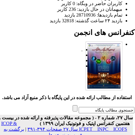
کاربران حاضر در وبگاه: 0 کاربر
میهمانان در حال بازدید: 236 کاربر
تمام بازدید‌ها: 28710936 بازدید
بازدید ۲۴ ساعت گذشته: 32818 بازدید
نفرانس های انجمن
.
ستفاده از مطالب ارائه شده در این پایگاه با ذکر منبع آزاد می باشد.
سال ۲۷، شماره ۲ - ( مجموعه مقالات پذیرفته و ارائه شده در بیست و
هفتمین کنفرانس اپتیک و فوتونیک ایران ۱۳۹۹ )
ICOP &
ICPET _ INPC _ ICOFS سال۲۷ صفحات ۳۹۴-۳۹۱
|
برگشت به
فهرست نسخه ها