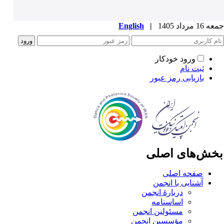
1 مرداد 1405
|
English
ورود خودکار
ثبت نام
بازیابی رمز عبور
خش‌های اصلی
صفحه اصلی
آشنایی با انجمن
دربارۀ انجمن
اساسنامه
مسئولین انجمن
مؤسسین انجمن