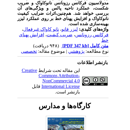
مدولاسیون فرکانس رزونانس نانوکاواک و ضریب
شکست، عملکرد ناحیه پالس و ویژگی­‌های آن
بررسی خواهد شد. هم‌چنین،اثرات ضرایب کیفیت
نانوکاواک و افزایش پهنای خط بر روی عملکرد لیزر
بهینه‌سازی شده است.
واژه‌های کلیدی:
لیزر فانو
،
نانو کاواک غیرفعال
،
فرکانس رزونانس
،
ضریب کیفیت
،
افزایش پهنای
خط
متن کامل
[PDF 347 kb]
(۹۴۸ دریافت)
نوع مطالعه:
پژوهشي
| موضوع مقاله:
تخصصی
بازنشر اطلاعات
این مقاله تحت شرایط
Creative
Commons Attribution-
NonCommercial 4.0
International License
قابل
بازنشر است.
کارگاه‌ها و مدارس