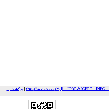
ICOP & ICPET _ IN سال۲۷ صفحات ۳۹۸-۳۹۵
|
برگشت به