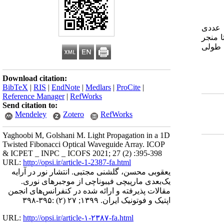
ج عددی
 منجر
 طولی
Download citation:
BibTeX
|
RIS
|
EndNote
|
Medlars
|
ProCite
|
Reference Manager
|
RefWorks
Send citation to:
Mendeley
Zotero
RefWorks
Yaghoobi M, Golshani M. Light Propagation in a 1D
Twisted Fibonacci Optical Waveguide Array. ICOP
& ICPET _ INPC _ ICOFS 2021; 27 (2) :395-398
URL:
http://opsi.ir/article-1-2387-fa.html
یعقوبی محسن، گلشنی مجتبی. انتشار نور در آرایه
یک­‌بعدی مارپیچی فیبوناچی از موجبرهای نوری.
مقالات پذیرفته و ارائه شده در کنفرانس‌های انجمن
اپتیک و فوتونیک ایران. ۱۳۹۹; ۲۷ (۲) :۳۹۵-۳۹۸
URL:
http://opsi.ir/article-۱-۲۳۸۷-fa.html