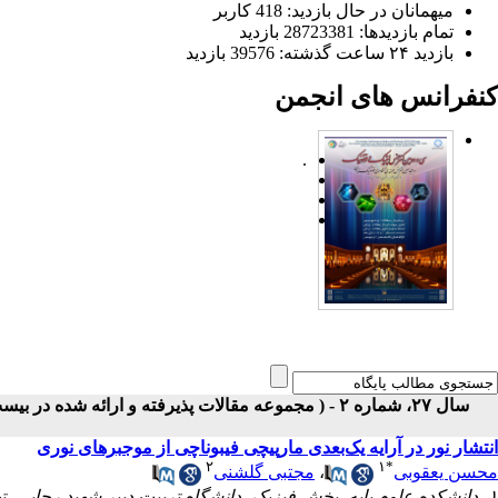
میهمانان در حال بازدید: 418 کاربر
تمام بازدید‌ها: 28723381 بازدید
بازدید ۲۴ ساعت گذشته: 39576 بازدید
کنفرانس های انجمن
.
سال ۲۷، شماره ۲ - ( مجموعه مقالات پذیرفته و ارائه شده در بیست و هفتمین کنفرانس اپتیک و فوتونیک ایران ۱۳۹۹ )
انتشار نور در آرایه یک­‌بعدی مارپیچی فیبوناچی از موجبرهای نوری
۲
۱
*
محسن یعقوبی
،
مجتبی گلشنی
۱- دانشکده علوم پایه، بخش فیزیک، دانشگاه تربیت دبیر شهید رجایی، تهران