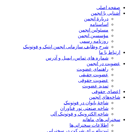
صفحه اصلی
آشنایی با انجمن
دربارۀ انجمن
اساسنامه
مسئولین انجمن
مؤسسین انجمن
روزنامه رسمی
شرح وظایف سازمانی انجمن اپتیک و فوتونیک
ارتباط با ما
شماره های تماس، ایمیل و آدرس
عضویت در انجمن
راهنمای عضویت
عضویت حقیقی
عضویت حقوقی
تمدید عضویت
اعضای حقوقی
شاخه‌های انجمن
شاخۀ بانوان در فوتونیک
شاخه صنعتی نور فناوران
شاخه‌ الکترونیک و فوتونیک آلی
سخنرانی‌های ماهانه
اطلاعات سخنرانی‌‌ها
ثبت‌نام برای شرکت در سخنرانی