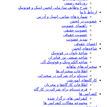
روزنامه رسمی
شرح وظایف سازمانی انجمن اپتیک و فوتونیک
ارتباط با ما
شماره های تماس، ایمیل و آدرس
عضویت در انجمن
راهنمای عضویت
عضویت حقیقی
عضویت حقوقی
تمدید عضویت
اعضای حقوقی
شاخه‌های انجمن
شاخۀ بانوان در فوتونیک
شاخه صنعتی نور فناوران
شاخه‌ الکترونیک و فوتونیک آلی
سخنرانی‌های ماهانه
اطلاعات سخنرانی‌‌ها
ثبت‌نام برای شرکت در سخنرانی
کارگاه‌های آموزشی
اطلاعات کارگاه‌ها و مجریان
فرم ثبت‌نام برای شرکت در کارگاه
کنفرانس ها
کنفرانس های برگزار شده
مجموعه مقالات کنفرانس ها