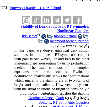
URL:
http://opsi.ir/article-۱-۸۰۴-fa.html
Stability of Dark Solitons In PT-symmetric
Nonlinear Couplers
*
۱
lida safaei
،
mohsen hatami
،
mahmood borhani zarandi
چکیده:
(۴۴۹۲ مشاهده)
In this paper we derive analytical dark soliton
solutions in a nonlinear PT-symmetric coupler
with gain in one waveguide and loss in the other
in normal dispersion regime by using perturbation
method. The usual solutions of noncoupled
equations are dark solitons. Evaluating
perturbation analytically shows that perturbations
which guaranty the stability are in two forms of
bright and dark solitons. However, in systems
with the usual solutions of bright solitons, only a
bright soliton perturbation satisfies the stability.
واژه‌های کلیدی:
Dark
،
Nonlinear Optics
Solitons
،
PT-Symmetric Couplers
متن کامل
[PDF 319 kb]
(۱۶۲۴ دریافت)