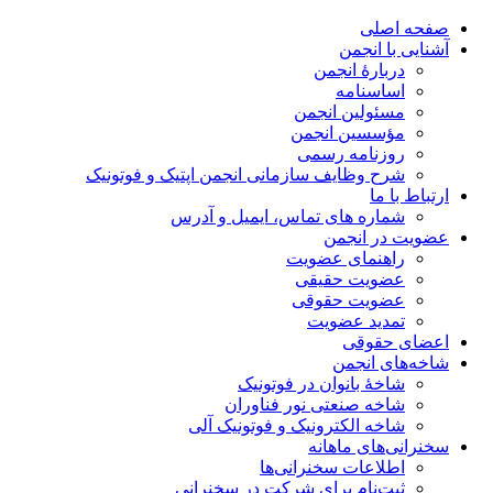
صفحه اصلی
آشنایی با انجمن
دربارۀ انجمن
اساسنامه
مسئولین انجمن
مؤسسین انجمن
روزنامه رسمی
شرح وظایف سازمانی انجمن اپتیک و فوتونیک
ارتباط با ما
شماره های تماس، ایمیل و آدرس
عضویت در انجمن
راهنمای عضویت
عضویت حقیقی
عضویت حقوقی
تمدید عضویت
اعضای حقوقی
شاخه‌های انجمن
شاخۀ بانوان در فوتونیک
شاخه صنعتی نور فناوران
شاخه‌ الکترونیک و فوتونیک آلی
سخنرانی‌های ماهانه
اطلاعات سخنرانی‌‌ها
ثبت‌نام برای شرکت در سخنرانی