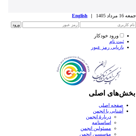
1 مرداد 1405
|
English
ورود خودکار
ثبت نام
بازیابی رمز عبور
خش‌های اصلی
صفحه اصلی
آشنایی با انجمن
دربارۀ انجمن
اساسنامه
مسئولین انجمن
مؤسسین انجمن