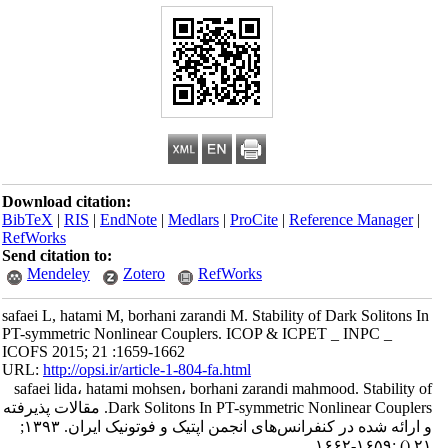
Download citation:
BibTeX
|
RIS
|
EndNote
|
Medlars
|
ProCite
|
Reference Manager
|
RefWorks
Send citation to:
Mendeley
Zotero
RefWorks
safaei L, hatami M, borhani zarandi M. Stability of Dark Solitons In
PT-symmetric Nonlinear Couplers. ICOP & ICPET _ INPC _
ICOFS 2015; 21 :1659-1662
URL:
http://opsi.ir/article-1-804-fa.html
safaei lida، hatami mohsen، borhani zarandi mahmood. Stability of
Dark Solitons In PT-symmetric Nonlinear Couplers. مقالات پذیرفته
و ارائه شده در کنفرانس‌های انجمن اپتیک و فوتونیک ایران. ۱۳۹۳;
:۱۶۵۹-۱۶۶۲
()
۲۱