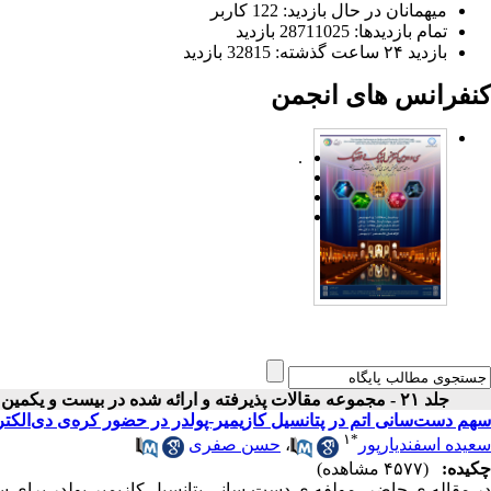
میهمانان در حال بازدید: 122 کاربر
تمام بازدید‌ها: 28711025 بازدید
بازدید ۲۴ ساعت گذشته: 32815 بازدید
کنفرانس های انجمن
.
جلد ۲۱ - مجموعه مقالات پذیرفته و ارائه شده در بیست و یکمین کنفرانس اپتیک و فوتونیک ایران
سهم دست‌سانی اتم در پتانسیل کازیمیر-پولدر در حضور کره‌ی دی‌الکت
۱
*
سعیده اسفندیارپور
،
حسن صفری
چکیده:
(۴۵۷۷ مشاهده)
در مقاله ی حاضر، مولفه ی دست سانی پتانسیل کازیمیر-پولدر برای