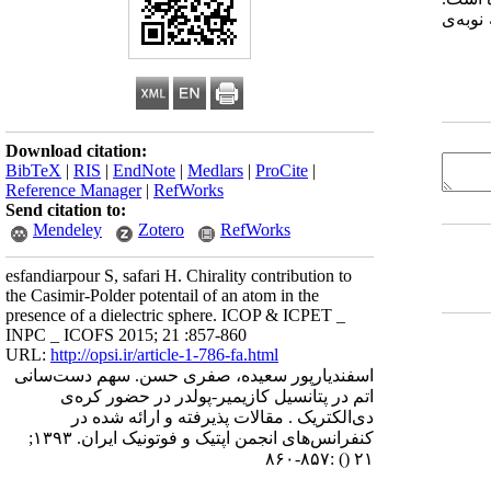
نوبه‌ی
Download citation:
BibTeX
|
RIS
|
EndNote
|
Medlars
|
ProCite
|
Reference Manager
|
RefWorks
Send citation to:
Mendeley
Zotero
RefWorks
esfandiarpour S, safari H. Chirality contribution to
the Casimir-Polder potentail of an atom in the
presence of a dielectric sphere. ICOP & ICPET _
INPC _ ICOFS 2015; 21 :857-860
URL:
http://opsi.ir/article-1-786-fa.html
اسفندیارپور سعیده، صفری حسن. سهم دست‌سانی
اتم در پتانسیل کازیمیر-پولدر در حضور کره‌ی
دی‌الکتریک . مقالات پذیرفته و ارائه شده در
کنفرانس‌های انجمن اپتیک و فوتونیک ایران. ۱۳۹۳;
:۸۵۷-۸۶۰
()
۲۱