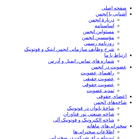
صفحه اصلی
آشنایی با انجمن
دربارۀ انجمن
اساسنامه
مسئولین انجمن
مؤسسین انجمن
روزنامه رسمی
شرح وظایف سازمانی انجمن اپتیک و فوتونیک
ارتباط با ما
شماره های تماس، ایمیل و آدرس
عضویت در انجمن
راهنمای عضویت
عضویت حقیقی
عضویت حقوقی
تمدید عضویت
اعضای حقوقی
شاخه‌های انجمن
شاخۀ بانوان در فوتونیک
شاخه صنعتی نور فناوران
شاخه‌ الکترونیک و فوتونیک آلی
سخنرانی‌های ماهانه
اطلاعات سخنرانی‌‌ها
ثبت‌نام برای شرکت در سخنرانی