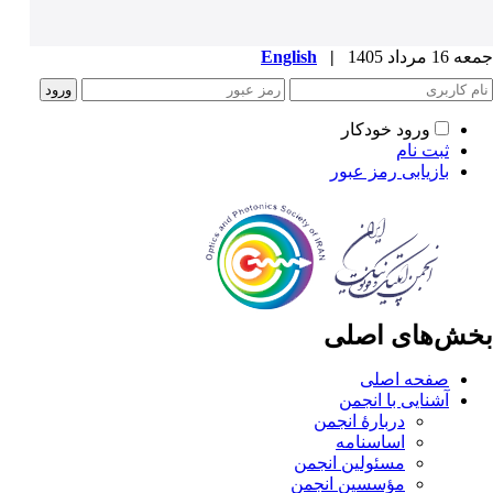
جمعه 16 مرداد 1405
|
English
ورود خودکار
ثبت نام
بازیابی رمز عبور
بخش‌های اصلی
صفحه اصلی
آشنایی با انجمن
دربارۀ انجمن
اساسنامه
مسئولین انجمن
مؤسسین انجمن