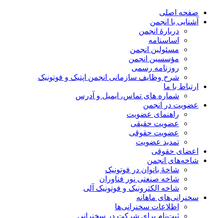
صفحه اصلی
آشنایی با انجمن
دربارۀ انجمن
اساسنامه
مسئولین انجمن
مؤسسین انجمن
روزنامه رسمی
شرح وظایف سازمانی انجمن اپتیک و فوتونیک
ارتباط با ما
شماره های تماس، ایمیل و آدرس
عضویت در انجمن
راهنمای عضویت
عضویت حقیقی
عضویت حقوقی
تمدید عضویت
اعضای حقوقی
شاخه‌های انجمن
شاخۀ بانوان در فوتونیک
شاخه صنعتی نور فناوران
شاخه‌ الکترونیک و فوتونیک آلی
سخنرانی‌های ماهانه
اطلاعات سخنرانی‌‌ها
ثبت‌نام برای شرکت در سخنرانی