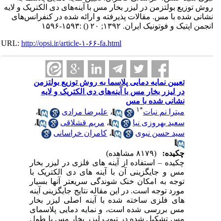
روش توزیع بولتزمن در لیزر بخار مس با آینه‌های دی الکتریک و لایه
نشانی شده با مس. مقالات پذیرفته و ارائه شده در کنفرانس‌های
انجمن اپتیک و فوتونیک ایران. ۱۳۹۲; ۲۰
()
:۱۵۹۳-۱۵۹۶
URL:
http://opsi.ir/article-۱-۶۶-fa.html
تعیین نمایه دمایی پلاسما به روش توزیع بولتزمن
در لیزر بخار مس با آینه‌های دی الکتریک و لایه
نشانی شده با مس
۱
*
میترا نم نبات
،
علیرضا مرادی
،
سعید بهروزی نیا
،
مریم قشلاقی
،
سید حسن نبوی
،
کامران خراسانی
چکیده:
(۸۱۷۹ مشاهده)
چکیده – استفاده از آینه های فلزی در لیزر بخار
مس و جایگزینی آن با آینه های دی الکتریک با
توجه به امکان خنک شوندگی سریعتر آنها بسیار
مورد توجه است. در این مقاله نتایج جایگزینی آینه
های فلزی ساخته شده با آینه اصلی لیزر بخار
مس بررسی شده است، و نمایه دمایی پلاسمای
مس تشکیل شده در تیوب لیزر بخار مس با طول