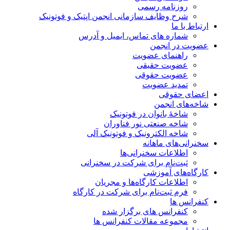
روزنامه رسمی
شرح وظایف سازمانی انجمن اپتیک و فوتونیک
ارتباط با ما
شماره های تماس، ایمیل و آدرس
عضویت در انجمن
راهنمای عضویت
عضویت حقیقی
عضویت حقوقی
تمدید عضویت
اعضای حقوقی
شاخه‌های انجمن
شاخۀ بانوان در فوتونیک
شاخه صنعتی نور فناوران
شاخه‌ الکترونیک و فوتونیک آلی
سخنرانی‌های ماهانه
اطلاعات سخنرانی‌‌ها
ثبت‌نام برای شرکت در سخنرانی
کارگاه‌های آموزشی
اطلاعات کارگاه‌ها و مجریان
فرم ثبت‌نام برای شرکت در کارگاه
کنفرانس ها
کنفرانس های برگزار شده
مجموعه مقالات کنفرانس ها