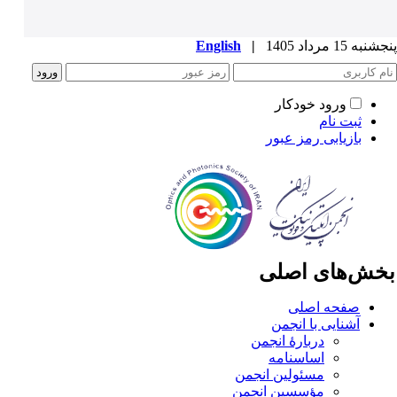
به 15 مرداد 1405
|
English
ورود خودکار
ثبت نام
بازیابی رمز عبور
خش‌های اصلی
صفحه اصلی
آشنایی با انجمن
دربارۀ انجمن
اساسنامه
مسئولین انجمن
مؤسسین انجمن