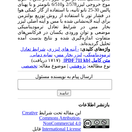
موج خروجی لیزر2/578 و6/510 نانومتر و با پهنای
پالس 30-25 نانو ثانیه، با استفاده از گاز کمکی هوا
در فشار تور با استفاده از روش توزیع بولتزمن
برای آینه لایه‌نشانی شده با مس و آینه اصلی لیزر
بخار مس در شرایط تعادل ترمودینامیکی
موضعی و توان ورودی یکسان در فرکانس‌های
متفاوت اندازه‌گیری شده و نتایج بدست آمده
تحلیل گردیده‌اند.
واژه‌های کلیدی:
- آینه های لیزری
،
شرایط تعادل
ترمودینامیکی
،
لیزر بخار مس
،
نمایه دمایی.
متن کامل
[PDF 711 kb]
(۱۷۱۷ دریافت)
نوع مطالعه:
پژوهشي
| موضوع مقاله:
تخصصی
ارسال پیام به نویسنده مسئول
بازنشر اطلاعات
این مقاله تحت شرایط
Creative
Commons Attribution-
NonCommercial 4.0
International License
قابل