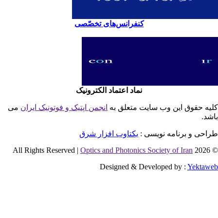
کنفرانس‌های تخصّصی
نماد اعتماد الکترونیک
یه حقوق این وب سایت متعلق به
انجمن اپتیک و فوتونیک ایران
می
شد.
احی و برنامه نویسی :
یکتاوب افزار شرق
Optics and Photonics Society of Iran
© 2026 
Designed & Developed by :
Yektaw