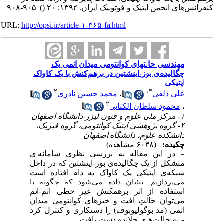
کنفرانس‌های انجمن اپتیک و فوتونیک ایران. ۱۳۹۲; ۲۰
()
:۹۰۵-۹۰۸
URL:
http://opsi.ir/article-۱-۳۶۵-fa.html
مهندسی حالتهای کوانتومی میدان اتمی یک
چگالیده‌ی بوز-اینشتین در برهم‌کنش با یک کاواک
اپتیکی
۲
۱
*
علی دلفی
،
محمد حسین نادری
۲
،
محمود سلطان الکتابی
۱- مرکز ملی علوم و فنون لیزر-دانشگاه اصفهان
۲- گروه پژوهشی اپتیک کوانتومی، گروه فیزیک،
دانشکده علوم، دانشگاه اصفهان
چکیده:
(۶۰۳۸ مشاهده)
– در این مقاله به بررسی نظری سامانه‌ای
متشکل از یک چگالیده‌ی بوز-اینشتین که در داخل
شبکه‌ی اپتیکی یک کاواک به دام افتاده است
می‌پردازیم. نشان داده می‌شود که چگونه با
استفاده از اثر برهمکنش غیر خطی اتم-اتم
می‌توان حالتِ افت و خیزهای کوانتومی میدان
اتمی (مد بوگولیوبوف) را دستکاری و کنترل کرد
و به حالت‌های چلانده دست یافت.