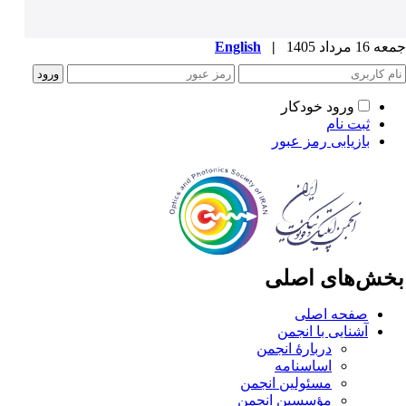
1 مرداد 1405
|
English
ورود خودکار
ثبت نام
بازیابی رمز عبور
خش‌های اصلی
صفحه اصلی
آشنایی با انجمن
دربارۀ انجمن
اساسنامه
مسئولین انجمن
مؤسسین انجمن