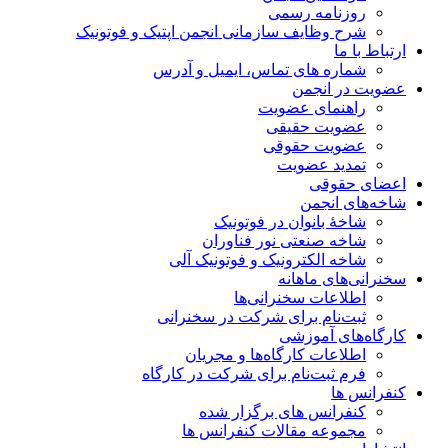
روزنامه رسمی
شرح وظایف سازمانی انجمن اپتیک و فوتونیک
ارتباط با ما
شماره های تماس، ایمیل و آدرس
عضویت در انجمن
راهنمای عضویت
عضویت حقیقی
عضویت حقوقی
تمدید عضویت
اعضای حقوقی
شاخه‌های انجمن
شاخۀ بانوان در فوتونیک
شاخه صنعتی نور فناوران
شاخه‌ الکترونیک و فوتونیک آلی
سخنرانی‌های ماهانه
اطلاعات سخنرانی‌‌ها
ثبت‌نام برای شرکت در سخنرانی
کارگاه‌های آموزشی
اطلاعات کارگاه‌ها و مجریان
فرم ثبت‌نام برای شرکت در کارگاه
کنفرانس ها
کنفرانس های برگزار شده
مجموعه مقالات کنفرانس ها