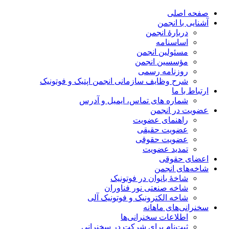
صفحه اصلی
آشنایی با انجمن
دربارۀ انجمن
اساسنامه
مسئولین انجمن
مؤسسین انجمن
روزنامه رسمی
شرح وظایف سازمانی انجمن اپتیک و فوتونیک
ارتباط با ما
شماره های تماس، ایمیل و آدرس
عضویت در انجمن
راهنمای عضویت
عضویت حقیقی
عضویت حقوقی
تمدید عضویت
اعضای حقوقی
شاخه‌های انجمن
شاخۀ بانوان در فوتونیک
شاخه صنعتی نور فناوران
شاخه‌ الکترونیک و فوتونیک آلی
سخنرانی‌های ماهانه
اطلاعات سخنرانی‌‌ها
ثبت‌نام برای شرکت در سخنرانی