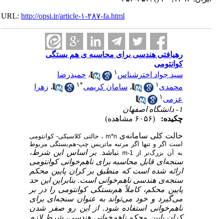
URL:
http://opsi.ir/article-۱-۲۸۷-fa.html
رهیافتی هندسی برای محاسبه ی هم بستگی
کوانتومی
۱
سید جواد اخترشناس
،
حمیدرضا
۱
*
۱
محمدی
،
سامان کریمی
،
زهرا
۱
عزمی
۱- دانشگاه اصفهان
چکیده:
(۶۰۵۶ مشاهده)
حالت کلی
سامانه‌ی
m*n
،
حالتی کلاسیکی- کوانتومی
است
اگر و تنها اگر مرتبه ماتریس چپ-هم‌بستگی مربوط
نباشد
بر اساس این شرط،
به آن بزرگ‌تر از m-1
.
سنجه‌ای قابل محاسبه برای ناهم‌خوانی کوانتومی
ارائه شده است که منطبق بر کران پایین محکم
سنجه‌ی هندسی ناهم‌خوانی است. بنابراین این حد
پایین محکم، کاملاً هم‌بستگی کوانتومی را در بر
می‌گیرد و خود می‌تواند به عنوان سنجه‌ای برای
ناهم‌خوانی استفاده شود. از این رو صفر شدن
کران پایین محکم ناهم‌خوانی هندسی، شرط لازم