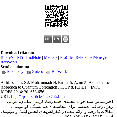
Download citation:
BibTeX
|
RIS
|
EndNote
|
Medlars
|
ProCite
|
Reference Manager
|
RefWorks
Send citation to:
Mendeley
Zotero
RefWorks
Akhtarshenas S J, Mohammadi H, karimi S, Azmi Z. A Geometrical
Approach to Quantum Correlation . ICOP & ICPET _ INPC _
ICOFS 2014; 20 :653-656
URL:
http://opsi.ir/article-1-287-fa.html
اخترشناس سید جواد، محمدی حمیدرضا، کریمی سامان، عزمی
زهرا. رهیافتی هندسی برای محاسبه ی هم بستگی کوانتومی .
مقالات پذیرفته و ارائه شده در کنفرانس‌های انجمن اپتیک و فوتونیک
ایران. ۱۳۹۲; ۲۰
()
:۶۵۳-۶۵۶