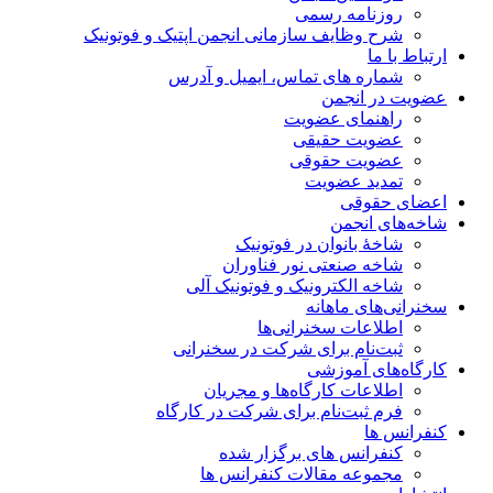
روزنامه رسمی
شرح وظایف سازمانی انجمن اپتیک و فوتونیک
ارتباط با ما
شماره های تماس، ایمیل و آدرس
عضویت در انجمن
راهنمای عضویت
عضویت حقیقی
عضویت حقوقی
تمدید عضویت
اعضای حقوقی
شاخه‌های انجمن
شاخۀ بانوان در فوتونیک
شاخه صنعتی نور فناوران
شاخه‌ الکترونیک و فوتونیک آلی
سخنرانی‌های ماهانه
اطلاعات سخنرانی‌‌ها
ثبت‌نام برای شرکت در سخنرانی
کارگاه‌های آموزشی
اطلاعات کارگاه‌ها و مجریان
فرم ثبت‌نام برای شرکت در کارگاه
کنفرانس ها
کنفرانس های برگزار شده
مجموعه مقالات کنفرانس ها