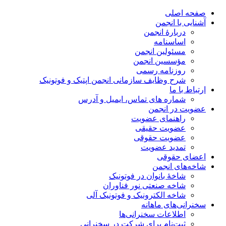
صفحه اصلی
آشنایی با انجمن
دربارۀ انجمن
اساسنامه
مسئولین انجمن
مؤسسین انجمن
روزنامه رسمی
شرح وظایف سازمانی انجمن اپتیک و فوتونیک
ارتباط با ما
شماره های تماس، ایمیل و آدرس
عضویت در انجمن
راهنمای عضویت
عضویت حقیقی
عضویت حقوقی
تمدید عضویت
اعضای حقوقی
شاخه‌های انجمن
شاخۀ بانوان در فوتونیک
شاخه صنعتی نور فناوران
شاخه‌ الکترونیک و فوتونیک آلی
سخنرانی‌های ماهانه
اطلاعات سخنرانی‌‌ها
ثبت‌نام برای شرکت در سخنرانی