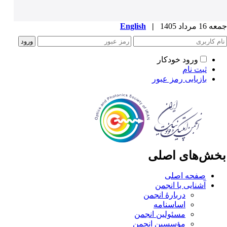
1 مرداد 1405
|
English
ورود خودکار
ثبت نام
بازیابی رمز عبور
خش‌های اصلی
صفحه اصلی
آشنایی با انجمن
دربارۀ انجمن
اساسنامه
مسئولین انجمن
مؤسسین انجمن