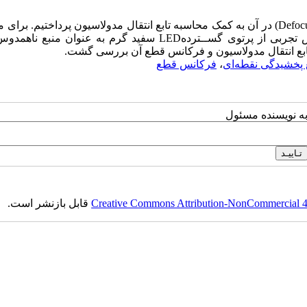
در این مقاله به بررسی کیفیت دوربین CCD و نقش تاری تصویر (Defocusing) در آن به کمک محاسبه تابع انتقال مدولاسیون پرداختیم
تابع انتقال، تابع پخشیدگی نقطه‌ای اندازه‌گیری شده است. در آزمایش تجربی از پرتوی گســتردهLED سفید گرم به عنو
ع پخشیدگی نقطه‌ای
،
فرکانس قطع
به نویسنده مسئول
Creative Commons Attribution-NonCommercial 4.0
قابل بازنشر است.