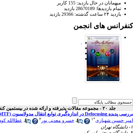
میهمانان در حال بازدید: 155 کاربر
تمام بازدید‌ها: 28670189 بازدید
بازدید ۲۴ ساعت گذشته: 29366 بازدید
کنفرانس های انجمن
.
جلد ۲۰ - مجموعه مقالات پذیرفته و ارائه شده در بیستمین کنفرانس اپتیک و فوتونیک ایران
بررسی پدیده Defocusing در اندازه‌گیری توابع انتقال مدولاسیون (MTF) دوربین CCD مبتنی بر اندازه‌گیری تابع پخشیدگی نقطه‌ای (PSF)
۲
۱
*
امیر حسین شهبازی
،
خسرو معدنی پور
،
عطاالله کوه
۱- دانشگاه تهران
۲- دانشگاه صنعتی امیرکبیر