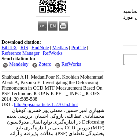
. برای محاسبه
ان منبع ناهمدوس مورد
Download citation:
BibTeX
|
RIS
|
EndNote
|
Medlars
|
ProCite
|
Reference Manager
|
RefWorks
Send citation to:
Mendeley
Zotero
RefWorks
Shahbazi A H, MadaniPour K, Koohian Mohammad
Abadi A, Pazouki E. Investigating the Defocusing
Phenomenon in CCD MTF Measurement Based On
PSF Technique. ICOP & ICPET _ INPC _ ICOFS
2014; 20 :585-588
URL:
http://opsi.ir/article-1-270-fa.html
شهبازی امیر حسین، معدنی پور خسرو، کوهیان
محمدآبادی عطاالله، پازوکی احسان. بررسی پدیده
Defocusing در اندازه‌گیری توابع انتقال مدولاسیون
(MTF) دوربین CCD مبتنی بر اندازه‌گیری تابع
پخشیدگی نقطه‌ای (PSF). مقالات پذیرفته و ارائه