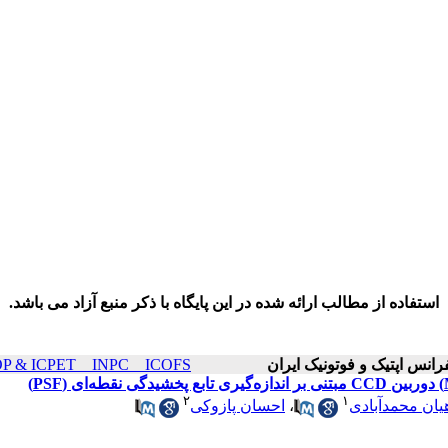
استفاده از مطالب ارائه شده در این پایگاه با ذکر منبع آزاد می باشد.
ICOP & ICPET _ INPC _ ICOFS سال۲۰ صفحات ۸۸
۲
۱
یان محمدآبادی
،
احسان پازوکی