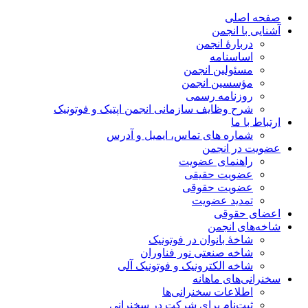
صفحه اصلی
آشنایی با انجمن
دربارۀ انجمن
اساسنامه
مسئولین انجمن
مؤسسین انجمن
روزنامه رسمی
شرح وظایف سازمانی انجمن اپتیک و فوتونیک
ارتباط با ما
شماره های تماس، ایمیل و آدرس
عضویت در انجمن
راهنمای عضویت
عضویت حقیقی
عضویت حقوقی
تمدید عضویت
اعضای حقوقی
شاخه‌های انجمن
شاخۀ بانوان در فوتونیک
شاخه صنعتی نور فناوران
شاخه‌ الکترونیک و فوتونیک آلی
سخنرانی‌های ماهانه
اطلاعات سخنرانی‌‌ها
ثبت‌نام برای شرکت در سخنرانی