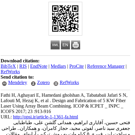
Download citation:
BibTeX
|
RIS
|
EndNote
|
Medlars
|
ProCite
|
Reference Manager
|
RefWorks
Send citation to:
Mendeley
Zotero
RefWorks
Fathi H, Aghayari E, Hamedani gholshan A, Tabatabaii Jafari S N,
Lafouti M, Hezaj K, et al . Design and Fabrication of 5 KW Fiber
Laser Using Array Beam Combining. ICOP & ICPET _ INPC _
ICOFS 2017; 23 :913-916
URL:
http://opsi.ir/article-1-1361-fa.html
فتحی حسین، آقایاری ابراهیم، همدانی گلشن علی، طباطبایی
جعفری سید ناصر، لفوتی مجید، حجاز کامران، و همکاران.. طراحی
و ساخت لیزر فیبری ۵ کیلو وات به روش ترکیب آرایه‌ای. مقالات