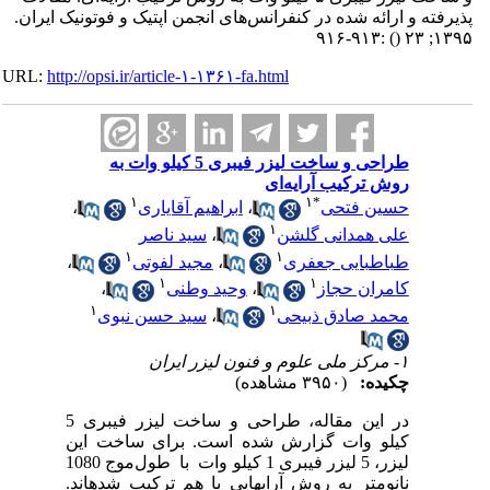
پذیرفته و ارائه شده در کنفرانس‌های انجمن اپتیک و فوتونیک ایران.
:۹۱۳-۹۱۶
()
۱۳۹۵; ۲۳
URL:
http://opsi.ir/article-۱-۱۳۶۱-fa.html
طراحی و ساخت لیزر فیبری 5 کیلو وات به
روش ترکیب آرایه‌ای
۱
۱
*
حسین فتحی
،
ابراهیم آقایاری
،
۱
علی همدانی گلشن
،
سید ناصر
۱
۱
طباطبایی جعفری
،
مجید لفوتی
،
۱
۱
کامران حجاز
،
وحید وطنی
،
۱
۱
محمد صادق ذبیحی
،
سید حسن نبوی
۱- مرکز ملی علوم و فنون لیزر ایران
چکیده:
(۳۹۵۰ مشاهده)
در این مقاله، طراحی و ساخت لیزر فیبری 5
کیلو وات گزارش شده است. برای ساخت این
لیزر، 5 لیزر فیبری 1 کیلو وات با طول‌موج 1080
نانومتر به روش آرایه­ایی با هم ترکیب شده­اند.