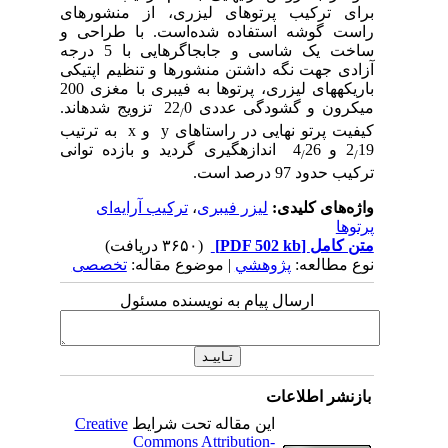
برای ترکیب پرتوهای لیزری، از منشورهای
راست گوشه استفاده شده‌است. با طراحی و
ساخت یک شاسی و جابجاگرهایی با 5 درجه
آزادی جهت نگه داشتن منشورها و تنظیم اپتیکی
باریکه­های لیزری، پرتوها به فیبری با مغزی 200
میکرون و گشودگی عددی 22
0 تزویج شده­اند.
/
کیفیت پرتو نهایی در راستا­های
y
و
x
به ترتیب
19 و 4
2
26 اندازه­گیری گردید و بازده توانی
/
/
ترکیب حدود 97 درصد است.
واژه‌های کلیدی:
لیزر فیبری
،
ترکیب آرایه‌ای
پرتوها
متن کامل
[PDF 502 kb]
(۳۶۵۰ دریافت)
نوع مطالعه:
پژوهشي
| موضوع مقاله:
تخصصی
ارسال پیام به نویسنده مسئول
بازنشر اطلاعات
این مقاله تحت شرایط
Creative
Commons Attribution-