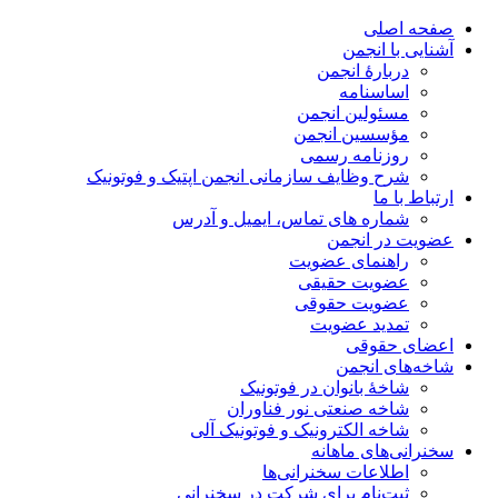
صفحه اصلی
آشنایی با انجمن
دربارۀ انجمن
اساسنامه
مسئولین انجمن
مؤسسین انجمن
روزنامه رسمی
شرح وظایف سازمانی انجمن اپتیک و فوتونیک
ارتباط با ما
شماره های تماس، ایمیل و آدرس
عضویت در انجمن
راهنمای عضویت
عضویت حقیقی
عضویت حقوقی
تمدید عضویت
اعضای حقوقی
شاخه‌های انجمن
شاخۀ بانوان در فوتونیک
شاخه صنعتی نور فناوران
شاخه‌ الکترونیک و فوتونیک آلی
سخنرانی‌های ماهانه
اطلاعات سخنرانی‌‌ها
ثبت‌نام برای شرکت در سخنرانی