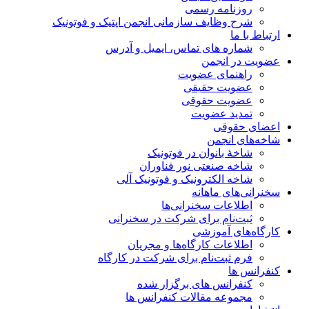
روزنامه رسمی
شرح وظایف سازمانی انجمن اپتیک و فوتونیک
ارتباط با ما
شماره های تماس، ایمیل و آدرس
عضویت در انجمن
راهنمای عضویت
عضویت حقیقی
عضویت حقوقی
تمدید عضویت
اعضای حقوقی
شاخه‌های انجمن
شاخۀ بانوان در فوتونیک
شاخه صنعتی نور فناوران
شاخه‌ الکترونیک و فوتونیک آلی
سخنرانی‌های ماهانه
اطلاعات سخنرانی‌‌ها
ثبت‌نام برای شرکت در سخنرانی
کارگاه‌های آموزشی
اطلاعات کارگاه‌ها و مجریان
فرم ثبت‌نام برای شرکت در کارگاه
کنفرانس ها
کنفرانس های برگزار شده
مجموعه مقالات کنفرانس ها