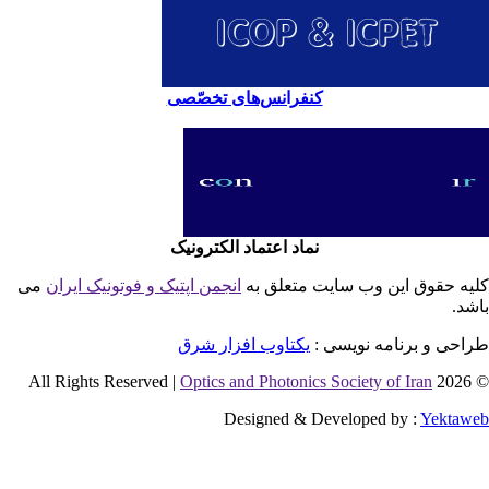
کنفرانس‌های تخصّصی
نماد اعتماد الکترونیک
یه حقوق این وب سایت متعلق به
انجمن اپتیک و فوتونیک ایران
می
شد.
احی و برنامه نویسی :
یکتاوب افزار شرق
Optics and Photonics Society of Iran
© 2026 
Designed & Developed by :
Yektaw