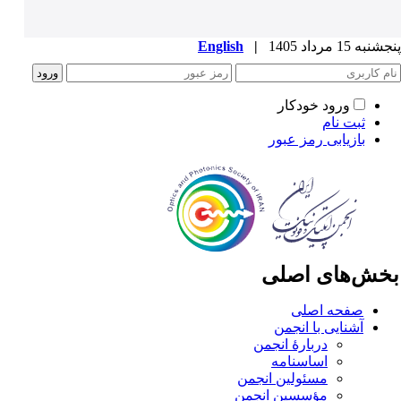
به 15 مرداد 1405
|
English
ورود خودکار
ثبت نام
بازیابی رمز عبور
خش‌های اصلی
صفحه اصلی
آشنایی با انجمن
دربارۀ انجمن
اساسنامه
مسئولین انجمن
مؤسسین انجمن