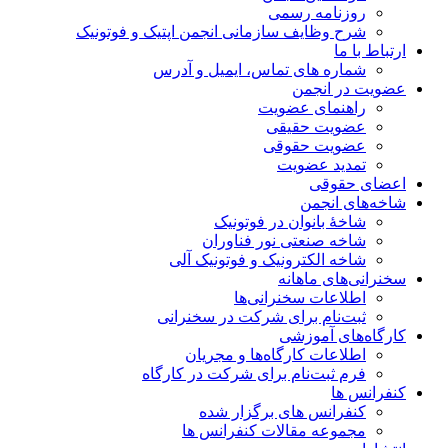
روزنامه رسمی
شرح وظایف سازمانی انجمن اپتیک و فوتونیک
ارتباط با ما
شماره های تماس، ایمیل و آدرس
عضویت در انجمن
راهنمای عضویت
عضویت حقیقی
عضویت حقوقی
تمدید عضویت
اعضای حقوقی
شاخه‌های انجمن
شاخۀ بانوان در فوتونیک
شاخه صنعتی نور فناوران
شاخه‌ الکترونیک و فوتونیک آلی
سخنرانی‌های ماهانه
اطلاعات سخنرانی‌‌ها
ثبت‌نام برای شرکت در سخنرانی
کارگاه‌های آموزشی
اطلاعات کارگاه‌ها و مجریان
فرم ثبت‌نام برای شرکت در کارگاه
کنفرانس ها
کنفرانس های برگزار شده
مجموعه مقالات کنفرانس ها