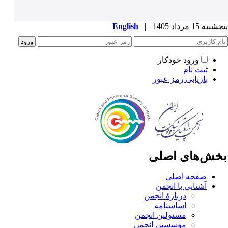
به 15 مرداد 1405
|
English
ورود خودکار
ثبت نام
بازیابی رمز عبور
خش‌های اصلی
صفحه اصلی
آشنایی با انجمن
دربارۀ انجمن
اساسنامه
مسئولین انجمن
مؤسسین انجمن