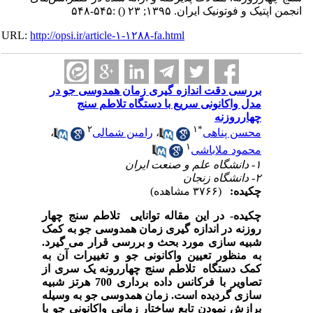
انجمن اپتیک و فوتونیک ایران. ۱۳۹۵; ۲۳
()
:۵۴۵-۵۴۸
URL:
http://opsi.ir/article-۱-۱۲۸۸-fa.html
بررسی دقت اندازه گیری زمان همدوسی جو در
مدل واکانونی سریع با دستگاه تلاطم سنج
چهارروزنه
۲
۱
*
محسن پناهی
،
رامین شمالی
،
۱
محمود ملاباشی
۱- دانشگاه علم و صنعت ایران
۲- دانشگاه زنجان
چکیده:
(۳۷۶۶ مشاهده)
چکیده- در این مقاله توانایی تلاطم سنج چهار
روزنه در اندازه گیری زمان همدوسی جو به کمک
شبیه سازی مورد بحث و بررسی قرار می گیرد.
به منظور تعیین واکانونی جو و تغییرات آن به
کمک دستگاه تلاطم سنج چهاررونه یک سری از
تصاویر با فرکانس داده برداری 700 هرتز شبیه
سازی گردیده است. زمان همدوسی جو به وسیله
برازش نمودن تابع ساختار زمانی واکانونی جو با