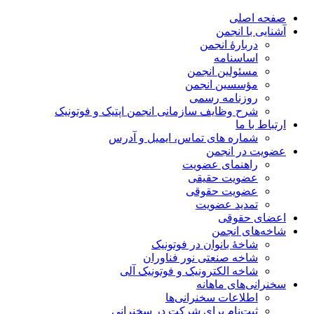
صفحه اصلی
آشنایی با انجمن
دربارۀ انجمن
اساسنامه
مسئولین انجمن
مؤسسین انجمن
روزنامه رسمی
شرح وظایف سازمانی انجمن اپتیک و فوتونیک
ارتباط با ما
شماره های تماس، ایمیل و آدرس
عضویت در انجمن
راهنمای عضویت
عضویت حقیقی
عضویت حقوقی
تمدید عضویت
اعضای حقوقی
شاخه‌های انجمن
شاخۀ بانوان در فوتونیک
شاخه صنعتی نور فناوران
شاخه‌ الکترونیک و فوتونیک آلی
سخنرانی‌های ماهانه
اطلاعات سخنرانی‌‌ها
ثبت‌نام برای شرکت در سخنرانی