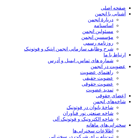
صفحه اصلی
آشنایی با انجمن
دربارۀ انجمن
اساسنامه
مسئولین انجمن
مؤسسین انجمن
روزنامه رسمی
شرح وظایف سازمانی انجمن اپتیک و فوتونیک
ارتباط با ما
شماره های تماس، ایمیل و آدرس
عضویت در انجمن
راهنمای عضویت
عضویت حقیقی
عضویت حقوقی
تمدید عضویت
اعضای حقوقی
شاخه‌های انجمن
شاخۀ بانوان در فوتونیک
شاخه صنعتی نور فناوران
شاخه‌ الکترونیک و فوتونیک آلی
سخنرانی‌های ماهانه
اطلاعات سخنرانی‌‌ها
ثبت‌نام برای شرکت در سخنرانی