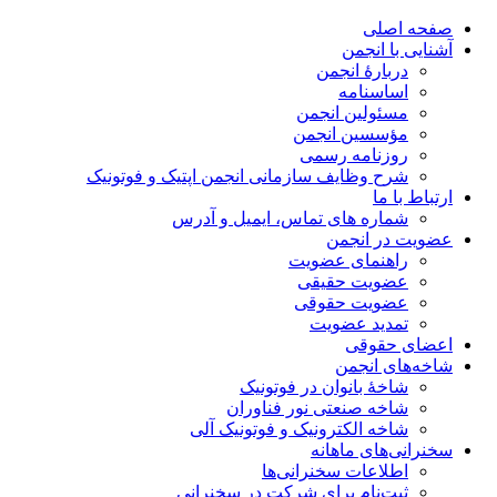
صفحه اصلی
آشنایی با انجمن
دربارۀ انجمن
اساسنامه
مسئولین انجمن
مؤسسین انجمن
روزنامه رسمی
شرح وظایف سازمانی انجمن اپتیک و فوتونیک
ارتباط با ما
شماره های تماس، ایمیل و آدرس
عضویت در انجمن
راهنمای عضویت
عضویت حقیقی
عضویت حقوقی
تمدید عضویت
اعضای حقوقی
شاخه‌های انجمن
شاخۀ بانوان در فوتونیک
شاخه صنعتی نور فناوران
شاخه‌ الکترونیک و فوتونیک آلی
سخنرانی‌های ماهانه
اطلاعات سخنرانی‌‌ها
ثبت‌نام برای شرکت در سخنرانی