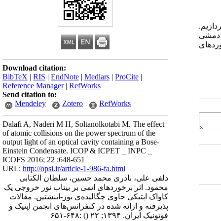
دازیم.
ر دمشی
وردهای
Download citation:
BibTeX
|
RIS
|
EndNote
|
Medlars
|
ProCite
|
Reference Manager
|
RefWorks
Send citation to:
Mendeley
Zotero
RefWorks
Dalafi A, Naderi M H, Soltanolkotabi M. The effect
of atomic collisions on the power spectrum of the
output light of an optical cavity containing a Bose-
Einstein Condensate. ICOP & ICPET _ INPC _
ICOFS 2016; 22 :648-651
URL:
http://opsi.ir/article-1-986-fa.html
دلفی علی، نادری محمد حسین، سلطان الکتابی
محمود. اثر برخوردهای اتمی بر بیناب نور خروجی یک
کاواک اپتیکی حاوی چگالیده‌ی بوز-اینشتین. مقالات
پذیرفته و ارائه شده در کنفرانس‌های انجمن اپتیک و
فوتونیک ایران. ۱۳۹۴; ۲۲
()
:۶۴۸-۶۵۱