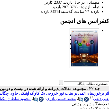
میهمانان در حال بازدید: 2337 کاربر
تمام بازدید‌ها: 28713783 بازدید
بازدید ۲۴ ساعت گذشته: 34514 بازدید
کنفرانس های انجمن
.
جلد ۲۲ - مجموعه مقالات پذیرفته و ارائه شده در بیست و دومین کنفرانس اپتیک و فوتونیک ایران
اثر برخوردهای اتمی بر بیناب نور خروجی یک کاواک اپتیکی حاوی چگالید
۲
۱
*
علی دلفی
،
محمد حسین نادری
،
محمود سلطان الکتا
۱- دانشگاه شهید بهشتی
۲- دانشگاه اصفهان