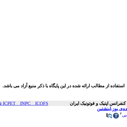
استفاده از مطالب ارائه شده در این پایگاه با ذکر منبع آزاد می باشد.
ICOP & ICPET _ INPC _ ICOFS سال۲۲ صفح
ه‌ی بوز-اینشتین
۲
بی