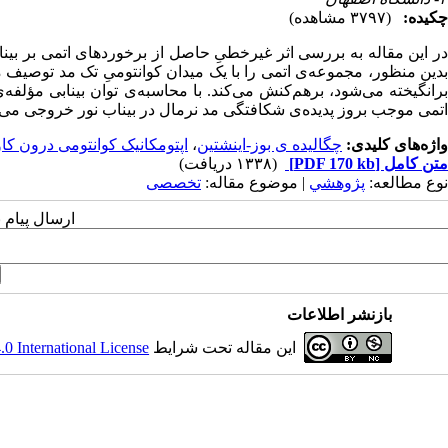
چکیده:
(۳۷۹۷ مشاهده)
در این مقاله به بررسی اثر غیرخطیِ حاصل از برخوردهای اتمی بر بینا
بدین منظور، مجموعه‌ی اتمی را با یک میدان کوانتومیِ تک مد توصیف 
برانگیخته می‌شود، برهم‌کنش می‌کند. با محاسبه‌ی توان بینابی مؤلف
اتمی موجب بروز پدیده‌ی شکافتگی مد نرمال در بیناب نور خروجی می‌
واژه‌های کلیدی:
چگالیده ی بوز-اینشتین
،
اپتومکانیک کوانتومی درون کا
متن کامل
[PDF 170 kb]
(۱۳۳۸ دریافت)
نوع مطالعه:
پژوهشي
| موضوع مقاله:
تخصصی
ارسال پیام 
بازنشر اطلاعات
این مقاله تحت شرایط
 International License