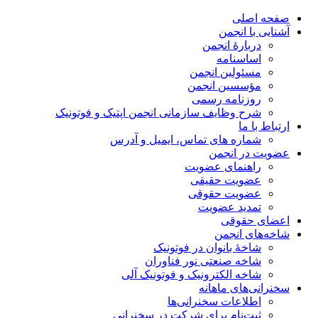
صفحه اصلی
آشنایی با انجمن
دربارۀ انجمن
اساسنامه
مسئولین انجمن
مؤسسین انجمن
روزنامه رسمی
شرح وظایف سازمانی انجمن اپتیک و فوتونیک
ارتباط با ما
شماره های تماس، ایمیل و آدرس
عضویت در انجمن
راهنمای عضویت
عضویت حقیقی
عضویت حقوقی
تمدید عضویت
اعضای حقوقی
شاخه‌های انجمن
شاخۀ بانوان در فوتونیک
شاخه صنعتی نور فناوران
شاخه‌ الکترونیک و فوتونیک آلی
سخنرانی‌های ماهانه
اطلاعات سخنرانی‌‌ها
ثبت‌نام برای شرکت در سخنرانی