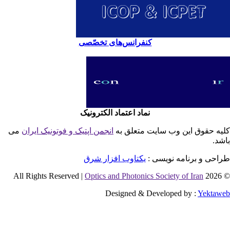
کنفرانس‌های تخصّصی
نماد اعتماد الکترونیک
یه حقوق این وب سایت متعلق به
انجمن اپتیک و فوتونیک ایران
می
شد.
احی و برنامه نویسی :
یکتاوب افزار شرق
Optics and Photonics Society of Iran
© 2026 
Designed & Developed by :
Yektaw