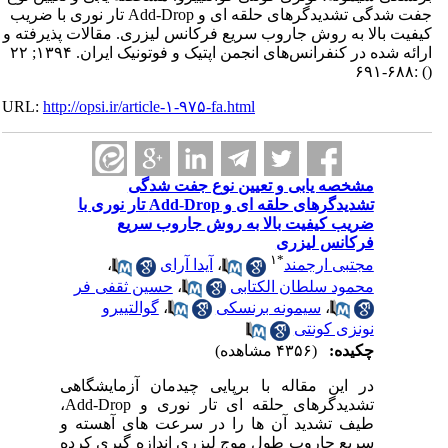
جفت شدگی تشدیدگرهای حلقه ای و Add-Drop تار نوری با ضریب
کیفیت بالا به روش جاروب سریع فرکانس لیزری. مقالات پذیرفته و
ارائه شده در کنفرانس‌های انجمن اپتیک و فوتونیک ایران. ۱۳۹۴; ۲۲
:۶۸۸-۶۹۱
()
URL:
http://opsi.ir/article-۱-۹۷۵-fa.html
مشخصه یابی و تعیین نوع جفت شدگی
تشدیدگرهای حلقه ای و Add-Drop تار نوری با
ضریب کیفیت بالا به روش جاروب سریع
فرکانس لیزری
۱
*
مجتبی ارجمند
،
آیدا آرای
،
محمود سلطان الکتابی
،
حسین ثقفی فر
،
سیمونه برنسکی
،
گوالتییرو
نونزی کونتی
چکیده:
(۴۳۵۶ مشاهده)
در این مقاله با برپایی چیدمان آزمایشگاهی
تشدیدگرهای حلقه ای تار نوری و Add-Drop،
طیف تشدید آن ها را در سرعت های آهسته و
سریع جاروب طول موج لیزری اندازه گیری کرده