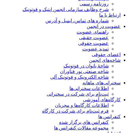
روزنامه رسمی
شرح وظایف سازمانی انجمن اپتیک و فوتونیک
ارتباط با ما
شماره های تماس، ایمیل و آدرس
عضویت در انجمن
راهنمای عضویت
عضویت حقیقی
عضویت حقوقی
تمدید عضویت
اعضای حقوقی
شاخه‌های انجمن
شاخۀ بانوان در فوتونیک
شاخه صنعتی نور فناوران
شاخه‌ الکترونیک و فوتونیک آلی
سخنرانی‌های ماهانه
اطلاعات سخنرانی‌‌ها
ثبت‌نام برای شرکت در سخنرانی
کارگاه‌های آموزشی
اطلاعات کارگاه‌ها و مجریان
فرم ثبت‌نام برای شرکت در کارگاه
کنفرانس ها
کنفرانس های برگزار شده
مجموعه مقالات کنفرانس ها