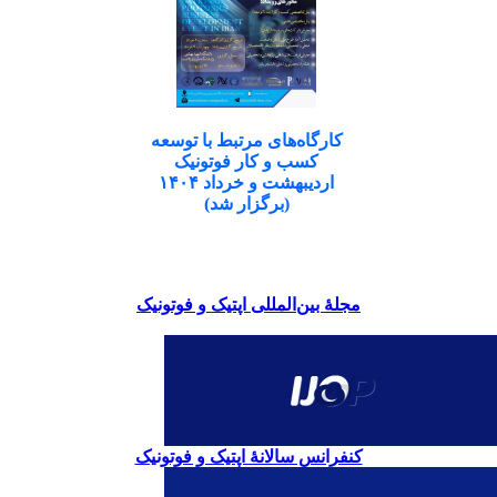
کارگاه‌های مرتبط با توسعه
کسب و کار فوتونیک
اردیبهشت و خرداد ۱۴۰۴
(برگزار شد)
مجلۀ بین‌المللی اپتیک و فوتونیک
کنفرانس سالانۀ اپتیک و فوتونیک