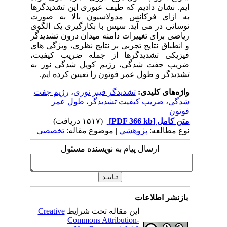
ایم. نشان دادیم که طیف عبوری این تشدیدگرها
به ازای فرکانس مدولاسیون بالا به صورت
نوسانی در می آید. سپس با بکارگیری یک الگوی
ریاضی برای تغییرات دامنه میدان درون تشدیدگر
و انطباق نتایج تجربی بر نتایج نظری، ویژگی های
فیزیکی تشدیدگرها از جمله ضریب کیفیت،
ضریب جفت شدگی، رژیم کوپل شدگی نور به
تشدیدگر و طول عمر فوتون را تعیین کرده ایم.
واژه‌های کلیدی:
تشدیدگر فیبر نوری
،
رژیم جفت
شدگی
،
ضریب کیفیت تشدیدگر
،
طول عمر
فوتون
متن کامل
[PDF 366 kb]
(۱۵۱۷ دریافت)
نوع مطالعه:
پژوهشي
| موضوع مقاله:
تخصصی
ارسال پیام به نویسنده مسئول
بازنشر اطلاعات
این مقاله تحت شرایط
Creative
Commons Attribution-