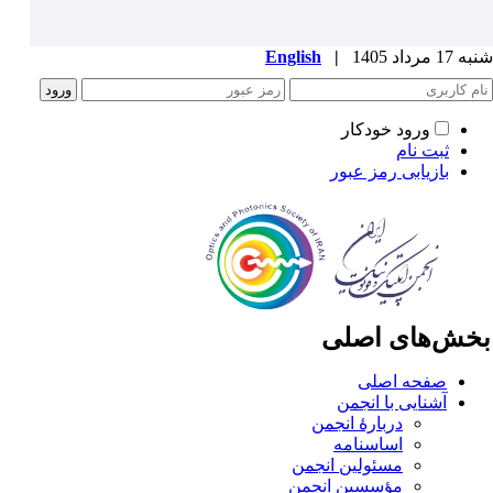
1 مرداد 1405
|
English
ورود خودکار
ثبت نام
بازیابی رمز عبور
خش‌های اصلی
صفحه اصلی
آشنایی با انجمن
دربارۀ انجمن
اساسنامه
مسئولین انجمن
مؤسسین انجمن