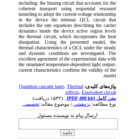
including: the biasing circuit that accounts for the
coherent transport using sequential resonant
tunneling to adopt the current-voltage relationship
in the device the intrinsic QCL circuit that
includes the rate equations describing the carrier
dynamics inside the device active region levels
the thermal circuit, which incorporates the heat
dissipation. Using the presented model, the
thermal characteristics of a QCL under the steady
and dynamic conditions are investigated. The
excellent agreement of the experimental data with
the simulated temperature-dependent light output-
current characteristics confirms the validity of the
model.
واژه‌های کلیدی:
Thermal
،
Quantum cascade laser
effects
،
Equivalent circuit.
متن کامل
[PDF 408 kb]
(۱۵۳۲ دریافت)
نوع مطالعه:
پژوهشي
| موضوع مقاله:
تخصصی
ارسال پیام به نویسنده مسئول