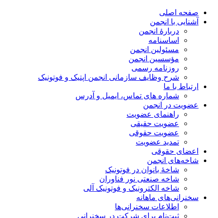
صفحه اصلی
آشنایی با انجمن
دربارۀ انجمن
اساسنامه
مسئولین انجمن
مؤسسین انجمن
روزنامه رسمی
شرح وظایف سازمانی انجمن اپتیک و فوتونیک
ارتباط با ما
شماره های تماس، ایمیل و آدرس
عضویت در انجمن
راهنمای عضویت
عضویت حقیقی
عضویت حقوقی
تمدید عضویت
اعضای حقوقی
شاخه‌های انجمن
شاخۀ بانوان در فوتونیک
شاخه صنعتی نور فناوران
شاخه‌ الکترونیک و فوتونیک آلی
سخنرانی‌های ماهانه
اطلاعات سخنرانی‌‌ها
ثبت‌نام برای شرکت در سخنرانی