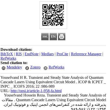
Download citation:
BibTeX
|
RIS
|
EndNote
|
Medlars
|
ProCite
|
Reference Manager
|
RefWorks
Send citation to:
Mendeley
Zotero
RefWorks
Yousefvand H R. Transient and Steady State Analysis of Quantum
Cascade Lasers Using Equivalent Circuit Model . ICOP & ICPET _
INPC _ ICOFS 2016; 22 :986-989
URL:
http://opsi.ir/article-1-958-fa.html
Yousefvand Hossein Reza. Transient and Steady State Analysis of
Quantum Cascade Lasers Using Equivalent Circuit Model . مقالات
پذیرفته و ارائه شده در کنفرانس‌های انجمن اپتیک و فوتونیک ایران.
:۹۸۶-۹۸۹
()
۱۳۹۴; ۲۲