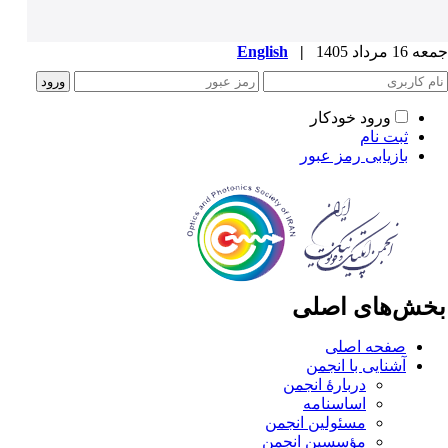
1 مرداد 1405
|
English
ورود خودکار
ثبت نام
بازیابی رمز عبور
خش‌های اصلی
صفحه اصلی
آشنایی با انجمن
دربارۀ انجمن
اساسنامه
مسئولین انجمن
مؤسسین انجمن