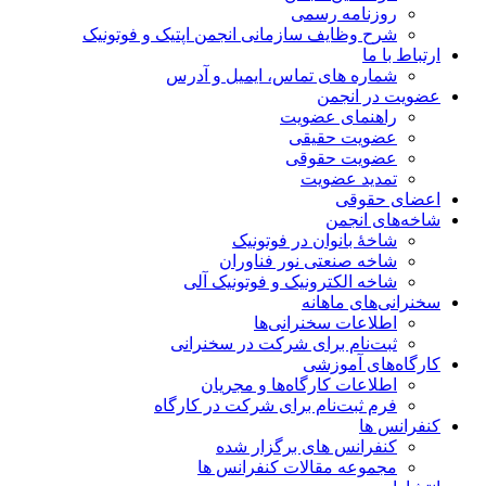
روزنامه رسمی
شرح وظایف سازمانی انجمن اپتیک و فوتونیک
ارتباط با ما
شماره های تماس، ایمیل و آدرس
عضویت در انجمن
راهنمای عضویت
عضویت حقیقی
عضویت حقوقی
تمدید عضویت
اعضای حقوقی
شاخه‌های انجمن
شاخۀ بانوان در فوتونیک
شاخه صنعتی نور فناوران
شاخه‌ الکترونیک و فوتونیک آلی
سخنرانی‌های ماهانه
اطلاعات سخنرانی‌‌ها
ثبت‌نام برای شرکت در سخنرانی
کارگاه‌های آموزشی
اطلاعات کارگاه‌ها و مجریان
فرم ثبت‌نام برای شرکت در کارگاه
کنفرانس ها
کنفرانس های برگزار شده
مجموعه مقالات کنفرانس ها