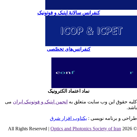
کنفرانس سالانۀ اپتیک و فوتونیک
کنفرانس‌های تخصّصی
نماد اعتماد الکترونیک
یه حقوق این وب سایت متعلق به
انجمن اپتیک و فوتونیک ایران
می
شد.
احی و برنامه نویسی :
یکتاوب افزار شرق
Optics and Photonics Society of Iran
© 2026 