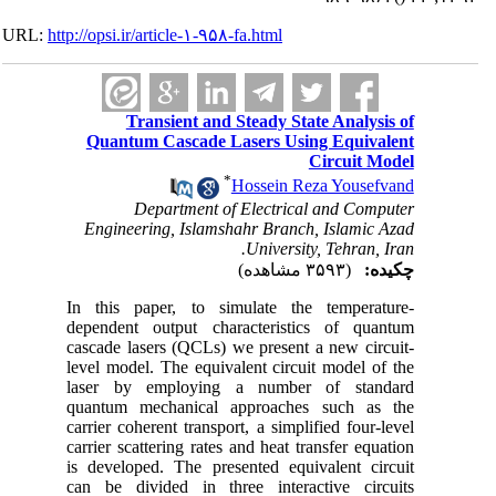
URL:
http://opsi.ir/article-۱-۹۵۸-fa.html
Transient and Steady State Analysis of
Quantum Cascade Lasers Using Equivalent
Circuit Model
*
Hossein Reza Yousefvand
Department of Electrical and Computer
Engineering, Islamshahr Branch, Islamic Azad
University, Tehran, Iran.
چکیده:
(۳۵۹۳ مشاهده)
In this paper, to simulate the temperature-
dependent output characteristics of quantum
cascade lasers (QCLs) we present a new circuit-
level model. The equivalent circuit model of the
laser by employing a number of standard
quantum mechanical approaches such as the
carrier coherent transport, a simplified four-level
carrier scattering rates and heat transfer equation
is developed. The presented equivalent circuit
can be divided in three interactive circuits