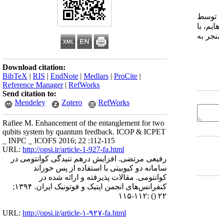
ت توسط
یم، با
نجر به
Download citation:
BibTeX
|
RIS
|
EndNote
|
Medlars
|
ProCite
|
Reference Manager
|
RefWorks
Send citation to:
Mendeley
Zotero
RefWorks
Rafiee M. Enhancement of the entanglement for two
qubits system by quantum feedback. ICOP & ICPET
_ INPC _ ICOFS 2016; 22 :112-115
URL:
http://opsi.ir/article-1-927-fa.html
رفیعی مرتضی. افزایش درهم تنیدگی کوانتومی در
سامانه دو کیوبیتی با استفاده از پس خوراند
کوانتومی. مقالات پذیرفته و ارائه شده در
کنفرانس‌های انجمن اپتیک و فوتونیک ایران. ۱۳۹۴;
:۱۱۲-۱۱۵
()
۲۲
URL:
http://opsi.ir/article-۱-۹۲۷-fa.html