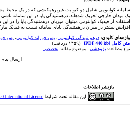
سامانه کوانتومی شامل دو کیوبیت غیربرهمکنشی که در یک محیط مشترک
یک میدان خارجی تحریک شدهاند. درهمتنیدگی پایا در این سامانه ناشی ا
استفاده از فیدبک کوانتومی میتوان میزیان درهمتنیدگی پایا را در این
افزایش بیشتر در میزان درهمتنیدگی پایای سامانه نسبت به فیدبک مار
واژه‌های کلیدی:
درهم تنیدگی کوانتومی
،
پس خوراند کوانتومی
،
پس خورا
متن کامل
[PDF 440 kb]
(۱۴۵۹ دریافت)
نوع مطالعه:
پژوهشي
| موضوع مقاله:
تخصصی
ارسال پیام 
بازنشر اطلاعات
این مقاله تحت شرایط
 International License