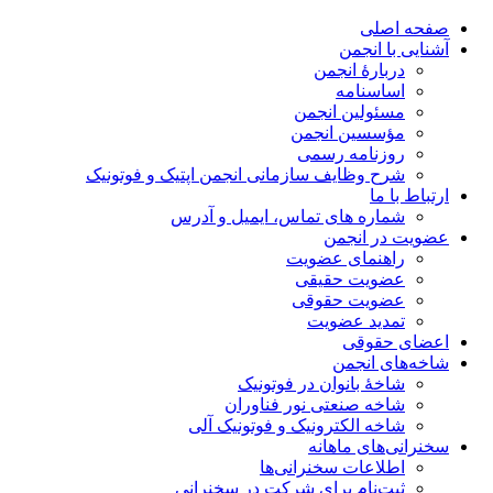
صفحه اصلی
آشنایی با انجمن
دربارۀ انجمن
اساسنامه
مسئولین انجمن
مؤسسین انجمن
روزنامه رسمی
شرح وظایف سازمانی انجمن اپتیک و فوتونیک
ارتباط با ما
شماره های تماس، ایمیل و آدرس
عضویت در انجمن
راهنمای عضویت
عضویت حقیقی
عضویت حقوقی
تمدید عضویت
اعضای حقوقی
شاخه‌های انجمن
شاخۀ بانوان در فوتونیک
شاخه صنعتی نور فناوران
شاخه‌ الکترونیک و فوتونیک آلی
سخنرانی‌های ماهانه
اطلاعات سخنرانی‌‌ها
ثبت‌نام برای شرکت در سخنرانی