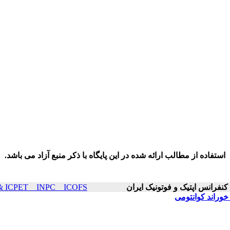
استفاده از مطالب ارائه شده در این پایگاه با ذکر منبع آزاد می باشد.
ICOP & ICPET _ INPC _ ICOFS سال۲۲ صفح
خوراند کوانتومی