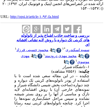
ارائه شده در کنفرانس‌های انجمن اپتیک و فوتونیک ایران. ۱۳۹۲; ۲۰
:۱۵۳۷-۱۵۴۰
()
URL:
http://opsi.ir/article-۱-۹۲-fa.html
بررسی و ساخت جاذب اشباع پذیر از نانولوله
های کربنی تک دیواره با روش لایه نشانی افشانه
ای
۱
۱
*
سمیه اسکندری
،
محمود حسینی فرزاد
۱
،
محمد مهدی درودمند
،
مهدی
۱
موسوی
۱- دانشگاه شیراز
چکیده:
(۷۵۵۶ مشاهده)
چکیده – در این مقاله سعی شده است تا با
استفاده از پودر نانولوبه‌های کربنی تک دیواره و
چند دیواره (ساخت بخش شیمی دانشگاه شیراز و
نمونه‌های خارجی آن) با روش افشانه‌ای لایه
نازک و مناسبی از آنها را بر روی بستر شیشه
نشانده و سپس مراحل خشک‌سازی نمونه‌ها را
اجرا کرد. چنانچه نانولوله‌های کربنی نیمه رسانا