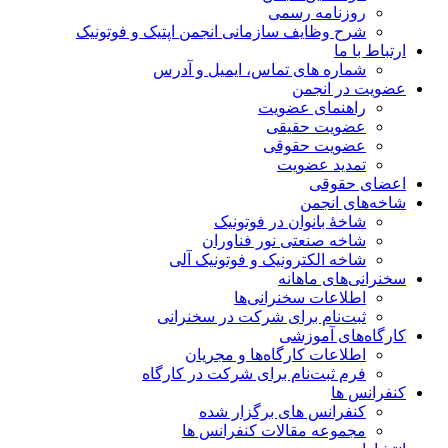
روزنامه رسمی
شرح وظایف سازمانی انجمن اپتیک و فوتونیک
ارتباط با ما
شماره های تماس، ایمیل و آدرس
عضویت در انجمن
راهنمای عضویت
عضویت حقیقی
عضویت حقوقی
تمدید عضویت
اعضای حقوقی
شاخه‌های انجمن
شاخۀ بانوان در فوتونیک
شاخه صنعتی نور فناوران
شاخه‌ الکترونیک و فوتونیک آلی
سخنرانی‌های ماهانه
اطلاعات سخنرانی‌‌ها
ثبت‌نام برای شرکت در سخنرانی
کارگاه‌های آموزشی
اطلاعات کارگاه‌ها و مجریان
فرم ثبت‌نام برای شرکت در کارگاه
کنفرانس ها
کنفرانس های برگزار شده
مجموعه مقالات کنفرانس ها