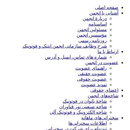
صفحه اصلی
آشنایی با انجمن
دربارۀ انجمن
اساسنامه
مسئولین انجمن
مؤسسین انجمن
روزنامه رسمی
شرح وظایف سازمانی انجمن اپتیک و فوتونیک
ارتباط با ما
شماره های تماس، ایمیل و آدرس
عضویت در انجمن
راهنمای عضویت
عضویت حقیقی
عضویت حقوقی
تمدید عضویت
اعضای حقوقی
شاخه‌های انجمن
شاخۀ بانوان در فوتونیک
شاخه صنعتی نور فناوران
شاخه‌ الکترونیک و فوتونیک آلی
سخنرانی‌های ماهانه
اطلاعات سخنرانی‌‌ها
ثبت‌نام برای شرکت در سخنرانی