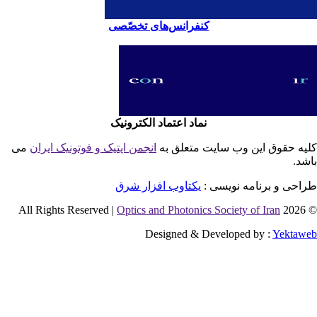
کنفرانس‌های تخصّصی
نماد اعتماد الکترونیک
یه حقوق این وب سایت متعلق به
انجمن اپتیک و فوتونیک ایران
می
شد.
احی و برنامه نویسی :
یکتاوب افزار شرق
Optics and Photonics Society of Iran
© 2026 
Designed & Developed by :
Yektaw