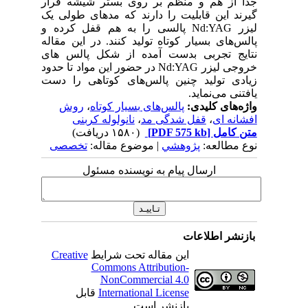
جدا از هم و منظم بر روی بستر شیشه قرار
گیرند این قابلیت را دارند که مدهای طولی یک
لیزر Nd:YAG پالسی را به هم قفل کرده و
پالس‌های بسیار کوتاه تولید کنند. در این مقاله
نتایج تجربی بدست آمده از شکل پالس های
خروجی لیزر Nd:YAG در حضور این مواد تا حدود
زیادی تولید چنین پالس‌های کوتاهی را دست
یافتنی می‌نماید.
واژه‌های کلیدی:
پالس‌های بسیار کوتاه
،
روش
افشانه ای
،
قفل شدگی مد
،
نانولوله کربنی
متن کامل
[PDF 575 kb]
(۱۵۸۰ دریافت)
نوع مطالعه:
پژوهشي
| موضوع مقاله:
تخصصی
ارسال پیام به نویسنده مسئول
بازنشر اطلاعات
این مقاله تحت شرایط
Creative
Commons Attribution-
NonCommercial 4.0
International License
قابل
بازنشر است.