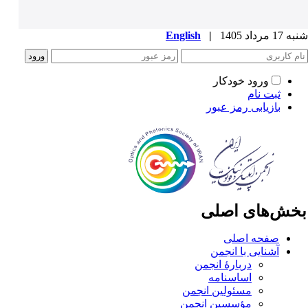
1 مرداد 1405
|
English
ورود خودکار
ثبت نام
بازیابی رمز عبور
خش‌های اصلی
صفحه اصلی
آشنایی با انجمن
دربارۀ انجمن
اساسنامه
مسئولین انجمن
مؤسسین انجمن