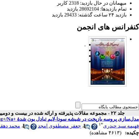
میهمانان در حال بازدید: 2318 کاربر
تمام بازدید‌ها: 28692104 بازدید
بازدید ۲۴ ساعت گذشته: 29433 بازدید
کنفرانس های انجمن
.
جلد ۲۲ - مجموعه مقالات پذیرفته و ارائه شده در بیست و دومین کنفرانس اپتیک و فوتونیک ایران
مدل‌سازی پروسه بازپخت در شیشه سودا-لایم تبادل یون شدۀ +Ag+/Na
۱
*
فهیمه سید حیدری
،
جعفر مصطفوی امجد
،
محمد دهقا
چکیده:
(۴۶۱۳ مشاهده)