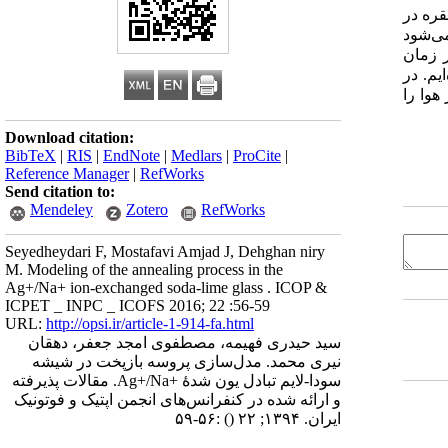
قره در
می‌شود
ر زمان
 جذبی نشان داده‌ایم. در
هوا را
Download citation:
BibTeX
|
RIS
|
EndNote
|
Medlars
|
ProCite
|
Reference Manager
|
RefWorks
Send citation to:
Mendeley
Zotero
RefWorks
Seyedheydari F, Mostafavi Amjad J, Dehghan niry
M. Modeling of the annealing process in the
Ag+/Na+ ion-exchanged soda-lime glass . ICOP &
ICPET _ INPC _ ICOFS 2016; 22 :56-59
URL:
http://opsi.ir/article-1-914-fa.html
سید حیدری فهیمه، مصطفوی امجد جعفر، دهقان
نیری محمد. مدل‌سازی پروسه بازپخت در شیشه
سودا-لایم تبادل یون شدۀ +Ag+/Na. مقالات پذیرفته
و ارائه شده در کنفرانس‌های انجمن اپتیک و فوتونیک
ایران. ۱۳۹۴; ۲۲
()
:۵۶-۵۹