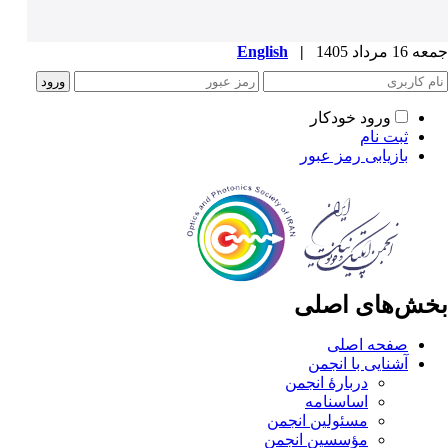
جمعه 16 مرداد 1405
|
English
ورود خودکار
ثبت نام
بازیابی رمز عبور
بخش‌های اصلی
صفحه اصلی
آشنایی با انجمن
دربارۀ انجمن
اساسنامه
مسئولین انجمن
مؤسسین انجمن