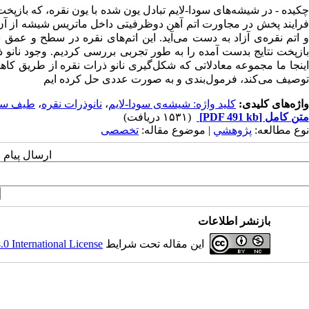
چکیده - در شیشه‌های سودا-لایم تبادل یون شده با یون نقره، که بازپخت
فرایند پخش در مجاورت اتم آهن دوظرفیتی داخل ماتریس شیشه از آن 
و اتم نقره‌ی آزاد به دست می‌آید. این اتم‌های نقره در سطح و عمق شی
اینجا ما مجموعه معادلاتی که شکل‌گیری نانو ذرات نقره از طریق کا
توصیف می‌کند، فرمول‌بندی و به صورت عددی حل کرده ایم
واژه‌های کلیدی:
کلید واژه: شیشه‌ی سودا-لایم
،
نانوذرات نقره
،
طیف سن
متن کامل
[PDF 491 kb]
(۱۵۳۱ دریافت)
نوع مطالعه:
پژوهشي
| موضوع مقاله:
تخصصی
ارسال پیام 
بازنشر اطلاعات
این مقاله تحت شرایط
 International License