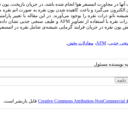
 آنها در مجاورت اتمسفر هوا انجام شده باشد، در جریان بازپخت، یون ن
الکترون می‌گیرد و باعث کاهیده شدن یون نقره به صورت اتم نقره 
شه نانو ذرات نقره را بوجود می‌آورند. در این مقاله با تغییر پارامت
بازپخت نتایج بدست آمده را به طور تجربی‌ بررسی کردیم. وجود نانو ذرات نقره با استفاده از تصاویر AFM و طیف سنجی
هش یون نقره در جریان فرایند گرمایی شیشه‌ی شامل نقره در اتمسفر 
جی جذبی
،
AFM
،
معادلات پخش.
به نویسنده مسئول
Creative Commons Attribution-NonCommercial 4.0
قابل بازنشر است.