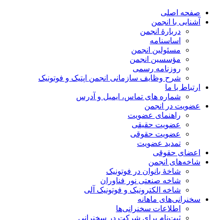
صفحه اصلی
آشنایی با انجمن
دربارۀ انجمن
اساسنامه
مسئولین انجمن
مؤسسین انجمن
روزنامه رسمی
شرح وظایف سازمانی انجمن اپتیک و فوتونیک
ارتباط با ما
شماره های تماس، ایمیل و آدرس
عضویت در انجمن
راهنمای عضویت
عضویت حقیقی
عضویت حقوقی
تمدید عضویت
اعضای حقوقی
شاخه‌های انجمن
شاخۀ بانوان در فوتونیک
شاخه صنعتی نور فناوران
شاخه‌ الکترونیک و فوتونیک آلی
سخنرانی‌های ماهانه
اطلاعات سخنرانی‌‌ها
ثبت‌نام برای شرکت در سخنرانی