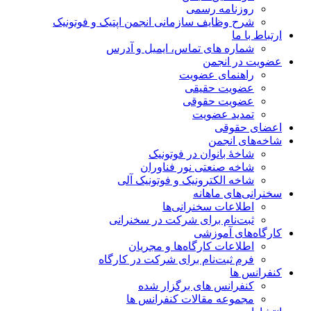
روزنامه رسمی
شرح وظایف سازمانی انجمن اپتیک و فوتونیک
ارتباط با ما
شماره های تماس، ایمیل و آدرس
عضویت در انجمن
راهنمای عضویت
عضویت حقیقی
عضویت حقوقی
تمدید عضویت
اعضای حقوقی
شاخه‌های انجمن
شاخۀ بانوان در فوتونیک
شاخه صنعتی نور فناوران
شاخه‌ الکترونیک و فوتونیک آلی
سخنرانی‌های ماهانه
اطلاعات سخنرانی‌‌ها
ثبت‌نام برای شرکت در سخنرانی
کارگاه‌های آموزشی
اطلاعات کارگاه‌ها و مجریان
فرم ثبت‌نام برای شرکت در کارگاه
کنفرانس ها
کنفرانس های برگزار شده
مجموعه مقالات کنفرانس ها