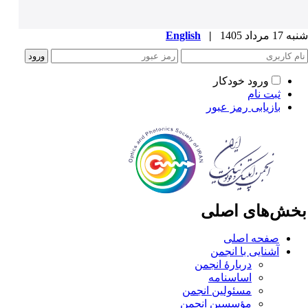
1 مرداد 1405
|
English
ورود خودکار
ثبت نام
بازیابی رمز عبور
خش‌های اصلی
صفحه اصلی
آشنایی با انجمن
دربارۀ انجمن
اساسنامه
مسئولین انجمن
مؤسسین انجمن