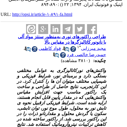
اپتیک و فوتونیک ایران. ۱۳۹۴; ۲۲
()
:۸۹۰-۸۹۴
URL:
http://opsi.ir/article-۱-۸۹۱-fa.html
طراحی راکتور‌های نوری به‌منظور سنتز مواد آلی
با نانو‌‌نورکاتالیزگر‌‌ها در مقیاس بالا
۱
*
مجید میرزایی
،
فواد کاظمی
،
حمیدرضا خالصی فرد
چکیده:
(۳۸۱۰ مشاهده)
واکنش‌های نورکاتالیزگری به عوامل مختلفی
بستگی دارد و برمبنای نور، شرایط فیزیکی و
شیمیایی مختلف می­توان آن ها را کنترل کرد. در
این کارتجربی، نتایج حاصل از طراحی و ساخت
یک راکتور مناسب جهت افزایش مقیاس
واکنش‌هایی که در مقدار پایین قابل انجام هستند،
ارایه شده است. شرایط فیزیکی ازقبیل نحوه ی
تابش نور به محلول، طول موج نور، توان تابشی،
سکون یا گردش محلول و مقدارنانو ذرات را در
این راکتور بررسی شد. از راکتور ساخته شده در
کاهش ترکیبات نیتروآروماتیک استفاده شد. نتایج