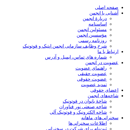
صفحه اصلی
آشنایی با انجمن
دربارۀ انجمن
اساسنامه
مسئولین انجمن
مؤسسین انجمن
روزنامه رسمی
شرح وظایف سازمانی انجمن اپتیک و فوتونیک
ارتباط با ما
شماره های تماس، ایمیل و آدرس
عضویت در انجمن
راهنمای عضویت
عضویت حقیقی
عضویت حقوقی
تمدید عضویت
اعضای حقوقی
شاخه‌های انجمن
شاخۀ بانوان در فوتونیک
شاخه صنعتی نور فناوران
شاخه‌ الکترونیک و فوتونیک آلی
سخنرانی‌های ماهانه
اطلاعات سخنرانی‌‌ها
ثبت‌نام برای شرکت در سخنرانی