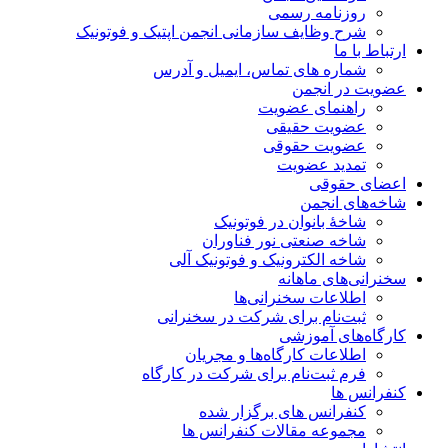
روزنامه رسمی
شرح وظایف سازمانی انجمن اپتیک و فوتونیک
ارتباط با ما
شماره های تماس، ایمیل و آدرس
عضویت در انجمن
راهنمای عضویت
عضویت حقیقی
عضویت حقوقی
تمدید عضویت
اعضای حقوقی
شاخه‌های انجمن
شاخۀ بانوان در فوتونیک
شاخه صنعتی نور فناوران
شاخه‌ الکترونیک و فوتونیک آلی
سخنرانی‌های ماهانه
اطلاعات سخنرانی‌‌ها
ثبت‌نام برای شرکت در سخنرانی
کارگاه‌های آموزشی
اطلاعات کارگاه‌ها و مجریان
فرم ثبت‌نام برای شرکت در کارگاه
کنفرانس ها
کنفرانس های برگزار شده
مجموعه مقالات کنفرانس ها