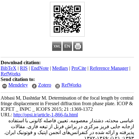
Download citation:
BibTeX
|
RIS
|
EndNote
|
Medlars
|
ProCite
|
Reference Manager
|
RefWorks
Send citation to:
Mendeley
Zotero
RefWorks
Abbasi M, Dashtdar M. Determination of the focal length by central
fringe displacement in Fresnel diffraction from phase plate. ICOP &
ICPET _ INPC _ ICOFS 2015; 21 :1369-1372
URL:
http://opsi.ir/article-1-866-fa.html
عباسی محدثه، دشتدار معصومه. تعیین فاصله کانونی با استفاده
ازجابه جایی فریز مرکزی در پراش فرنل از تیغه فازی. مقالات
پذیرفته و ارائه شده در کنفرانس‌های انجمن اپتیک و فوتونیک ایران.
:۱۳۶۹-۱۳۷۲
()
۱۳۹۳; ۲۱