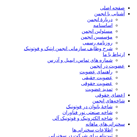
صفحه اصلی
آشنایی با انجمن
دربارۀ انجمن
اساسنامه
مسئولین انجمن
مؤسسین انجمن
روزنامه رسمی
شرح وظایف سازمانی انجمن اپتیک و فوتونیک
ارتباط با ما
شماره های تماس، ایمیل و آدرس
عضویت در انجمن
راهنمای عضویت
عضویت حقیقی
عضویت حقوقی
تمدید عضویت
اعضای حقوقی
شاخه‌های انجمن
شاخۀ بانوان در فوتونیک
شاخه صنعتی نور فناوران
شاخه‌ الکترونیک و فوتونیک آلی
سخنرانی‌های ماهانه
اطلاعات سخنرانی‌‌ها
ثبت‌نام برای شرکت در سخنرانی