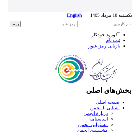
ه 18 مرداد 1405
|
English
ورود خودکار
ثبت نام
بازیابی رمز عبور
خش‌های اصلی
صفحه اصلی
آشنایی با انجمن
دربارۀ انجمن
اساسنامه
مسئولین انجمن
مؤسسین انجمن