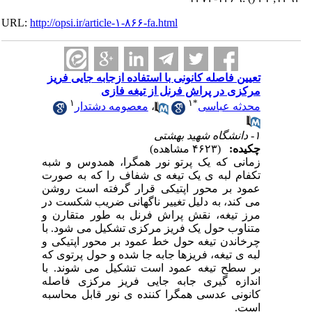
URL:
http://opsi.ir/article-۱-۸۶۶-fa.html
تعیین فاصله کانونی با استفاده ازجابه جایی فریز
مرکزی در پراش فرنل از تیغه فازی
۱
۱
*
محدثه عباسی
،
معصومه دشتدار
۱- دانشگاه شهید بهشتی
چکیده:
(۴۶۲۳ مشاهده)
زمانی که یک پرتو نور همگرا، همدوس و شبه
تکفام لبه ی یک تیغه ی شفاف را که به صورت
عمود بر محور اپتیکی قرار گرفته است روشن
می کند، به دلیل تغییر ناگهانی ضریب شکست در
مرز تیغه، نقش پراش فرنل به طور متقارن و
متناوب حول یک فریز مرکزی تشکیل می شود. با
چرخاندن تیغه حول خط عمود بر محور اپتیکی و
لبه ی تیغه، فریزها جابه جا شده و حول پرتوی که
بر سطح تیغه عمود است تشکیل می شوند. با
اندازه گیری جابه جایی فریز مرکزی فاصله
کانونی عدسی همگرا کننده ی نور قابل محاسبه
است.