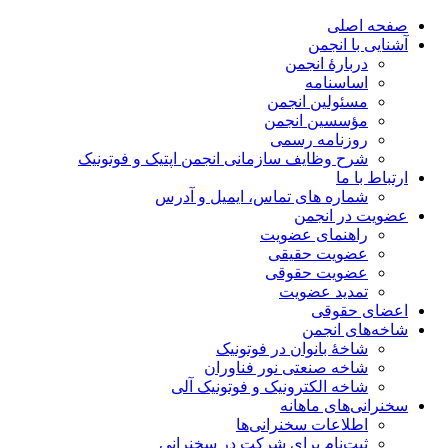
صفحه اصلی
آشنایی با انجمن
دربارۀ انجمن
اساسنامه
مسئولین انجمن
مؤسسین انجمن
روزنامه رسمی
شرح وظایف سازمانی انجمن اپتیک و فوتونیک
ارتباط با ما
شماره های تماس، ایمیل و آدرس
عضویت در انجمن
راهنمای عضویت
عضویت حقیقی
عضویت حقوقی
تمدید عضویت
اعضای حقوقی
شاخه‌های انجمن
شاخۀ بانوان در فوتونیک
شاخه صنعتی نور فناوران
شاخه‌ الکترونیک و فوتونیک آلی
سخنرانی‌های ماهانه
اطلاعات سخنرانی‌‌ها
ثبت‌نام برای شرکت در سخنرانی