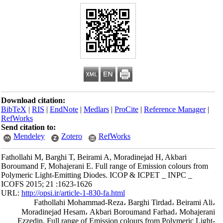
Download citation:
BibTeX
|
RIS
|
EndNote
|
Medlars
|
ProCite
|
Reference Manager
|
RefWorks
Send citation to:
Mendeley
Zotero
RefWorks
Fathollahi M, Barghi T, Beirami A, Moradinejad H, Akbari
Boroumand F, Mohajerani E. Full range of Emission colours from
Polymeric Light-Emitting Diodes. ICOP & ICPET _ INPC _
ICOFS 2015; 21 :1623-1626
URL:
http://opsi.ir/article-1-830-fa.html
Fathollahi Mohammad-Reza، Barghi Tirdad، Beirami Ali،
Moradinejad Hesam، Akbari Boroumand Farhad، Mohajerani
Ezzedin. Full range of Emission colours from Polymeric Light-