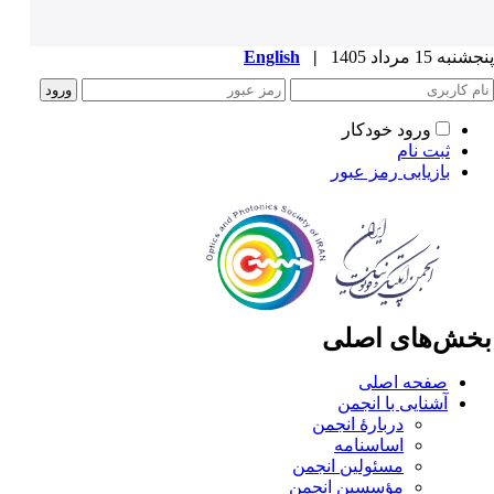
به 15 مرداد 1405
|
English
ورود خودکار
ثبت نام
بازیابی رمز عبور
خش‌های اصلی
صفحه اصلی
آشنایی با انجمن
دربارۀ انجمن
اساسنامه
مسئولین انجمن
مؤسسین انجمن