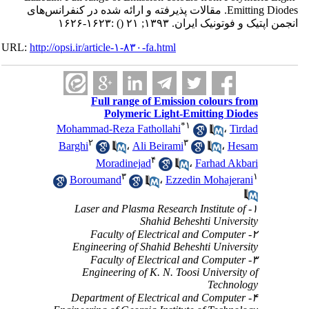
Emitting Diodes. مقالات پذیرفته و ارائه شده در کنفرانس‌های
انجمن اپتیک و فوتونیک ایران. ۱۳۹۳; ۲۱
()
:۱۶۲۳-۱۶۲۶
URL:
http://opsi.ir/article-۱-۸۳۰-fa.html
Full range of Emission colours from
Polymeric Light-Emitting Diodes
*
۱
Mohammad-Reza Fathollahi
،
Tirdad
۲
۳
Barghi
،
Ali Beirami
،
Hesam
۴
Moradinejad
،
Farhad Akbari
۳
۱
Boroumand
،
Ezzedin Mohajerani
۱- Laser and Plasma Research Institute of
Shahid Beheshti University
۲- Faculty of Electrical and Computer
Engineering of Shahid Beheshti University
۳- Faculty of Electrical and Computer
Engineering of K. N. Toosi University of
Technology
۴- Department of Electrical and Computer