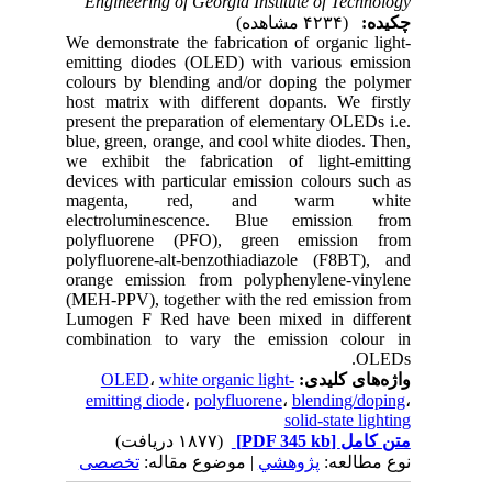
Engineering of Georgia Institute of Technology
چکیده:
(۴۲۳۴ مشاهده)
We demonstrate the fabrication of organic light-
emitting diodes (OLED) with various emission
colours by blending and/or doping the polymer
host matrix with different dopants. We firstly
present the preparation of elementary OLEDs i.e.
blue, green, orange, and cool white diodes. Then,
we exhibit the fabrication of light-emitting
devices with particular emission colours such as
magenta, red, and warm white
electroluminescence. Blue emission from
polyfluorene (PFO), green emission from
polyfluorene-alt-benzothiadiazole (F8BT), and
orange emission from polyphenylene-vinylene
(MEH-PPV), together with the red emission from
Lumogen F Red have been mixed in different
combination to vary the emission colour in
OLEDs.
واژه‌های کلیدی:
white organic light-
،
OLED
emitting diode
،
polyfluorene
،
blending/doping
،
solid-state lighting
متن کامل
[PDF 345 kb]
(۱۸۷۷ دریافت)
نوع مطالعه:
پژوهشي
| موضوع مقاله:
تخصصی