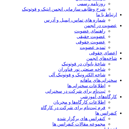
روزنامه رسمی
شرح وظایف سازمانی انجمن اپتیک و فوتونیک
ارتباط با ما
شماره های تماس، ایمیل و آدرس
عضویت در انجمن
راهنمای عضویت
عضویت حقیقی
عضویت حقوقی
تمدید عضویت
اعضای حقوقی
شاخه‌های انجمن
شاخۀ بانوان در فوتونیک
شاخه صنعتی نور فناوران
شاخه‌ الکترونیک و فوتونیک آلی
سخنرانی‌های ماهانه
اطلاعات سخنرانی‌‌ها
ثبت‌نام برای شرکت در سخنرانی
کارگاه‌های آموزشی
اطلاعات کارگاه‌ها و مجریان
فرم ثبت‌نام برای شرکت در کارگاه
کنفرانس ها
کنفرانس های برگزار شده
مجموعه مقالات کنفرانس ها