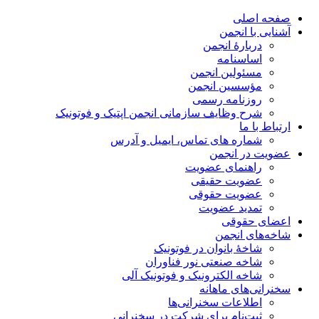
صفحه اصلی
آشنایی با انجمن
دربارۀ انجمن
اساسنامه
مسئولین انجمن
مؤسسین انجمن
روزنامه رسمی
شرح وظایف سازمانی انجمن اپتیک و فوتونیک
ارتباط با ما
شماره های تماس، ایمیل و آدرس
عضویت در انجمن
راهنمای عضویت
عضویت حقیقی
عضویت حقوقی
تمدید عضویت
اعضای حقوقی
شاخه‌های انجمن
شاخۀ بانوان در فوتونیک
شاخه صنعتی نور فناوران
شاخه‌ الکترونیک و فوتونیک آلی
سخنرانی‌های ماهانه
اطلاعات سخنرانی‌‌ها
ثبت‌نام برای شرکت در سخنرانی