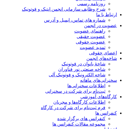
روزنامه رسمی
شرح وظایف سازمانی انجمن اپتیک و فوتونیک
ارتباط با ما
شماره های تماس، ایمیل و آدرس
عضویت در انجمن
راهنمای عضویت
عضویت حقیقی
عضویت حقوقی
تمدید عضویت
اعضای حقوقی
شاخه‌های انجمن
شاخۀ بانوان در فوتونیک
شاخه صنعتی نور فناوران
شاخه‌ الکترونیک و فوتونیک آلی
سخنرانی‌های ماهانه
اطلاعات سخنرانی‌‌ها
ثبت‌نام برای شرکت در سخنرانی
کارگاه‌های آموزشی
اطلاعات کارگاه‌ها و مجریان
فرم ثبت‌نام برای شرکت در کارگاه
کنفرانس ها
کنفرانس های برگزار شده
مجموعه مقالات کنفرانس ها