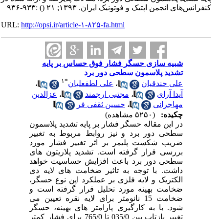
کنفرانس‌های انجمن اپتیک و فوتونیک ایران. ۱۳۹۳; ۲۱
()
:۹۳۳-۹۳۶
URL:
http://opsi.ir/article-۱-۸۲۵-fa.html
شبیه سازی حسگر فشار فوق حساس بر پایه
تشدید پلاسمون سطحی دور برد
۱
*
علی حندقیان
،
علی لطفعلیان
،
آیدا آرای
،
مجتبی ارجمند
،
عزالدین
مهاجرانی
،
حسین ثقفی فر
چکیده:
(۵۲۵۰ مشاهده)
در این مقاله حسگر فشار بر پایه تشدید پلاسمون
سطحی دور برد و نیز روابط مربوط به تغییر
ضریب شکست پلیمر بر اثر تغییر فشار مورد
بررسی قرار گرفته است. تشدید پلاریتون های
سطحی دور برد باعث افزایش حساسیت خواهد
داشت. با توجه به تاثیر ضخامت های لایه دی
الکتریک و لایه فلزی بر عملکرد این نوع حسگر،
ضخامت بهینه مورد تحلیل قرار گرفته است و
ضخامت 15 نانومتر برای لایه نقره تعیین می
شود. با به کارگیری پارامتر های بهینه، حسگر
تغییر بازتاب بین 035/0 تا 765/0 برای فشار کمتر