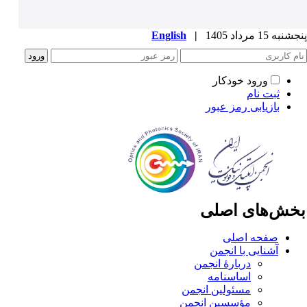
به 15 مرداد 1405
|
English
ورود خودکار
ثبت نام
بازیابی رمز عبور
خش‌های اصلی
صفحه اصلی
آشنایی با انجمن
دربارۀ انجمن
اساسنامه
مسئولین انجمن
مؤسسین انجمن