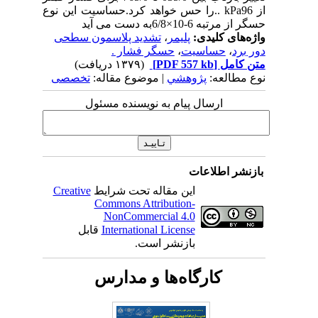
از kPa96 ..را حس خواهد کرد.حساسیت این نوع
حسگر از مرتبه 6-10×6/8به دست می آید
واژه‌های کلیدی:
پلیمر
،
تشدید پلاسمون سطحی
دور برد
،
حساسیت
،
حسگر فشار .
متن کامل
[PDF 557 kb]
(۱۳۷۹ دریافت)
نوع مطالعه:
پژوهشي
| موضوع مقاله:
تخصصی
ارسال پیام به نویسنده مسئول
بازنشر اطلاعات
این مقاله تحت شرایط
Creative
Commons Attribution-
NonCommercial 4.0
International License
قابل
بازنشر است.
کارگاه‌ها و مدارس