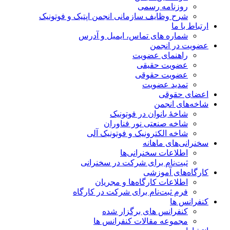
روزنامه رسمی
شرح وظایف سازمانی انجمن اپتیک و فوتونیک
ارتباط با ما
شماره های تماس، ایمیل و آدرس
عضویت در انجمن
راهنمای عضویت
عضویت حقیقی
عضویت حقوقی
تمدید عضویت
اعضای حقوقی
شاخه‌های انجمن
شاخۀ بانوان در فوتونیک
شاخه صنعتی نور فناوران
شاخه‌ الکترونیک و فوتونیک آلی
سخنرانی‌های ماهانه
اطلاعات سخنرانی‌‌ها
ثبت‌نام برای شرکت در سخنرانی
کارگاه‌های آموزشی
اطلاعات کارگاه‌ها و مجریان
فرم ثبت‌نام برای شرکت در کارگاه
کنفرانس ها
کنفرانس های برگزار شده
مجموعه مقالات کنفرانس ها