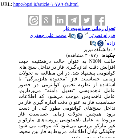
URL:
http://opsi.ir/article-۱-۷۸۹-fa.html
تحول زمانی حساسیت فاز
۱
*
فرزام نصرتی
،
محمد علی جعفری
۱
زاده
۱- دانشگاه تبریز
چکیده:
(۴۰۸۷ مشاهده)
حالت N00N به عنوان حالت درهمتنیده جهت
افزایش دقت اندازه‌گیری فاز در تداخل سنج های
کوانتومی پیشنهاد شد. در این مطالعه به تحولات
زمانی حساسیت فاز "محدوده هایزنبرگی" با
استفاده از نظریه تخمین کوانتومی در حضور
عامل ناهمدوسی "تعدیل دامنه" می‌پردازیم.
عامل ناهمدوس موجب می‌شود که اطلاعات
حساسیت فاز به عنوان دقت اندازه گیری فاز در
تداخل سنج‌های کوانتومی بطور کلی از دست
برود. همچنین تحولات زمانی حساسیت فاز
مربوط به عامل ناهمدوسی پروسه‌های مارکو و
غیر مارکو بررسی می‌شود که موجب می شود
چگونگی تبادل اطلاعات مربوط به فاز بین محیط
و سیستم بررسی شود.