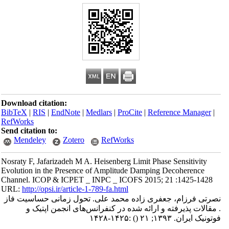
Download citation:
BibTeX
|
RIS
|
EndNote
|
Medlars
|
ProCite
|
Reference Manager
|
RefWorks
Send citation to:
Mendeley
Zotero
RefWorks
Nosraty F, Jafarizadeh M A. Heisenberg Limit Phase Sensitivity
Evolution in the Presence of Amplitude Damping Decoherence
Channel. ICOP & ICPET _ INPC _ ICOFS 2015; 21 :1425-1428
URL:
http://opsi.ir/article-1-789-fa.html
نصرتی فرزام، جعفری زاده محمد علی. تحول زمانی حساسیت فاز
. مقالات پذیرفته و ارائه شده در کنفرانس‌های انجمن اپتیک و
فوتونیک ایران. ۱۳۹۳; ۲۱
()
:۱۴۲۵-۱۴۲۸