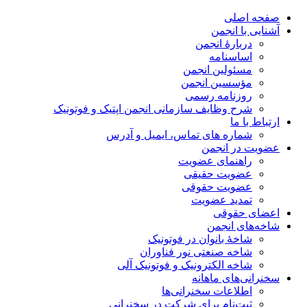
صفحه اصلی
آشنایی با انجمن
دربارۀ انجمن
اساسنامه
مسئولین انجمن
مؤسسین انجمن
روزنامه رسمی
شرح وظایف سازمانی انجمن اپتیک و فوتونیک
ارتباط با ما
شماره های تماس، ایمیل و آدرس
عضویت در انجمن
راهنمای عضویت
عضویت حقیقی
عضویت حقوقی
تمدید عضویت
اعضای حقوقی
شاخه‌های انجمن
شاخۀ بانوان در فوتونیک
شاخه صنعتی نور فناوران
شاخه‌ الکترونیک و فوتونیک آلی
سخنرانی‌های ماهانه
اطلاعات سخنرانی‌‌ها
ثبت‌نام برای شرکت در سخنرانی