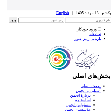
ه 18 مرداد 1405
|
English
ورود خودکار
ثبت نام
بازیابی رمز عبور
خش‌های اصلی
صفحه اصلی
آشنایی با انجمن
دربارۀ انجمن
اساسنامه
مسئولین انجمن
مؤسسین انجمن