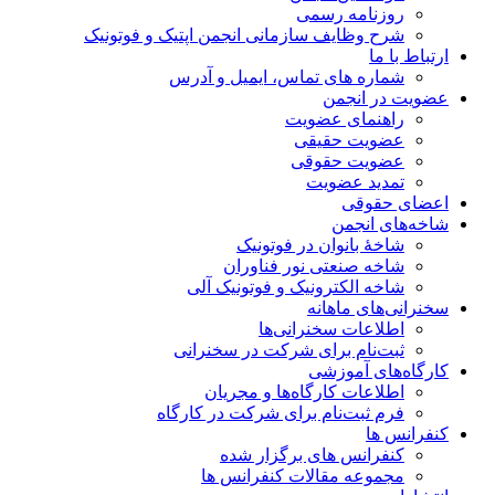
روزنامه رسمی
شرح وظایف سازمانی انجمن اپتیک و فوتونیک
ارتباط با ما
شماره های تماس، ایمیل و آدرس
عضویت در انجمن
راهنمای عضویت
عضویت حقیقی
عضویت حقوقی
تمدید عضویت
اعضای حقوقی
شاخه‌های انجمن
شاخۀ بانوان در فوتونیک
شاخه صنعتی نور فناوران
شاخه‌ الکترونیک و فوتونیک آلی
سخنرانی‌های ماهانه
اطلاعات سخنرانی‌‌ها
ثبت‌نام برای شرکت در سخنرانی
کارگاه‌های آموزشی
اطلاعات کارگاه‌ها و مجریان
فرم ثبت‌نام برای شرکت در کارگاه
کنفرانس ها
کنفرانس های برگزار شده
مجموعه مقالات کنفرانس ها