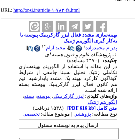
URL:
http://opsi.ir/article-۱-۷۸۲-fa.html
بهینه‌سازی مشدد فعال لیزر گازکربنیک پیوسته با
به‌کار گیری الگوریتم ژنتیک
۱
*
۱
پدرام محمدزاده
،
مجید آرام
۱- پژوهشگاه علوم و فنون هسته ای
چکیده:
(۴۴۷۰ مشاهده)
در این مقاله با استفاده از الگوریتم بهینه‌سازی
تکاملی ژنتیک تحلیل نسبتا جامعی از شرایط
گوناگون کارکرد بهینه یک مشدد پایدارشبه- نیم
هم کانون فعال لیزر گازکربنیک پیوسته بسته
ارائه شده است.
واژه‌های کلیدی:
لیزر گازکربنیک
،
پیوسته
،
بسته
،
الگوریتم ژنتیک
متن کامل
[PDF 616 kb]
(۱۵۳۸ دریافت)
نوع مطالعه:
پژوهشي
| موضوع مقاله:
تخصصی
ارسال پیام به نویسنده مسئول