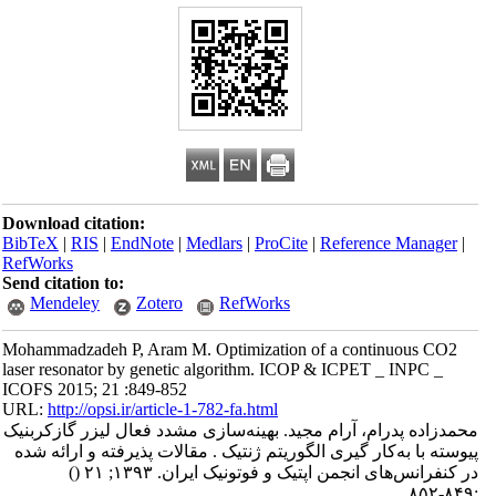
Download citation:
BibTeX
|
RIS
|
EndNote
|
Medlars
|
ProCite
|
Reference Manager
|
RefWorks
Send citation to:
Mendeley
Zotero
RefWorks
Mohammadzadeh P, Aram M. Optimization of a continuous CO2
laser resonator by genetic algorithm. ICOP & ICPET _ INPC _
ICOFS 2015; 21 :849-852
URL:
http://opsi.ir/article-1-782-fa.html
محمدزاده پدرام، آرام مجید. بهینه‌سازی مشدد فعال لیزر گازکربنیک
پیوسته با به‌کار گیری الگوریتم ژنتیک . مقالات پذیرفته و ارائه شده
در کنفرانس‌های انجمن اپتیک و فوتونیک ایران. ۱۳۹۳; ۲۱
()
:۸۴۹-۸۵۲