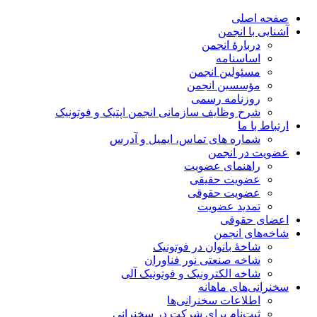
صفحه اصلی
آشنایی با انجمن
دربارۀ انجمن
اساسنامه
مسئولین انجمن
مؤسسین انجمن
روزنامه رسمی
شرح وظایف سازمانی انجمن اپتیک و فوتونیک
ارتباط با ما
شماره های تماس، ایمیل و آدرس
عضویت در انجمن
راهنمای عضویت
عضویت حقیقی
عضویت حقوقی
تمدید عضویت
اعضای حقوقی
شاخه‌های انجمن
شاخۀ بانوان در فوتونیک
شاخه صنعتی نور فناوران
شاخه‌ الکترونیک و فوتونیک آلی
سخنرانی‌های ماهانه
اطلاعات سخنرانی‌‌ها
ثبت‌نام برای شرکت در سخنرانی