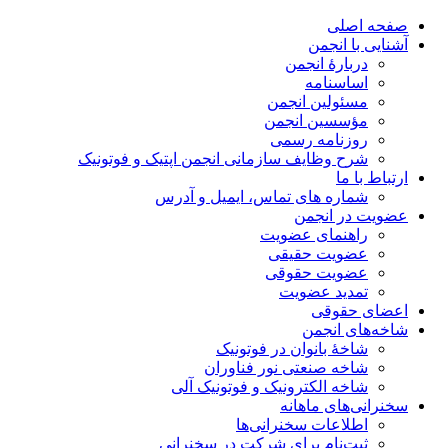
صفحه اصلی
آشنایی با انجمن
دربارۀ انجمن
اساسنامه
مسئولین انجمن
مؤسسین انجمن
روزنامه رسمی
شرح وظایف سازمانی انجمن اپتیک و فوتونیک
ارتباط با ما
شماره های تماس، ایمیل و آدرس
عضویت در انجمن
راهنمای عضویت
عضویت حقیقی
عضویت حقوقی
تمدید عضویت
اعضای حقوقی
شاخه‌های انجمن
شاخۀ بانوان در فوتونیک
شاخه صنعتی نور فناوران
شاخه‌ الکترونیک و فوتونیک آلی
سخنرانی‌های ماهانه
اطلاعات سخنرانی‌‌ها
ثبت‌نام برای شرکت در سخنرانی