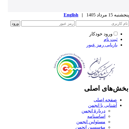
به 15 مرداد 1405
|
English
ورود خودکار
ثبت نام
بازیابی رمز عبور
خش‌های اصلی
صفحه اصلی
آشنایی با انجمن
دربارۀ انجمن
اساسنامه
مسئولین انجمن
مؤسسین انجمن