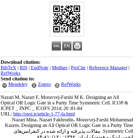
Download citation:
BibTeX
|
RIS
|
EndNote
|
Medlars
|
ProCite
|
Reference Manager
|
RefWorks
Send citation to:
Mendeley
Zotero
RefWorks
Nazari M, Nazari F, Moravvej-Farshi M K. Designing an All
Optical OR Logic Gate in a Parity Time Symmetric Cell. ICOP &
ICPET _ INPC _ ICOFS 2014; 20 :81-84
URL:
http://opsi.ir/article-1-77-fa.html
Nazari Mina، Nazari Fakhrodin، Moravvej-Farshi Mohammad
Kazem. Designing an All Optical OR Logic Gate in a Parity Time
Symmetric Cell. مقالات پذیرفته و ارائه شده در کنفرانس‌های
انجمن اپتیک و فوتونیک ایران. ۱۳۹۲; ۲۰
()
:۸۱-۸۴