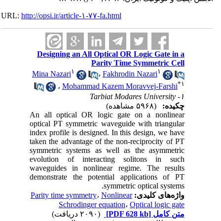
URL:
http://opsi.ir/article-۱-۷۷-fa.html
Designing an All Optical OR Logic Gate in a
Parity Time Symmetric Cell
۱
۱
Mina Nazari
،
Fakhrodin Nazari
*
۱
،
Mohammad Kazem Moravvej-Farshi
۱- Tarbiat Modares University
چکیده:
(۵۹۶۸ مشاهده)
An all optical OR logic gate on a nonlinear
optical PT symmetric waveguide with triangular
index profile is designed. In this design, we have
taken the advantage of the non-reciprocity of PT
symmetric systems as well as the asymmetric
evolution of interacting solitons in such
waveguides in nonlinear regime. The results
demonstrate the po‌tential applications of PT
symmetric optical systems.
واژه‌های کلیدی:
Nonlinear
،
Parity time symmetry
Schrodinger equation
،
Optical logic gate
متن کامل
[PDF 628 kb]
(۲۰۹۰ دریافت)