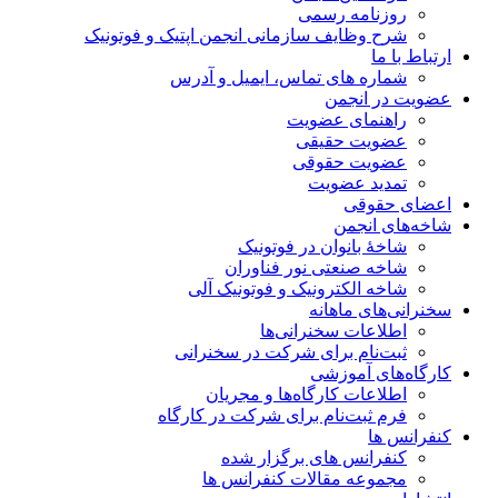
روزنامه رسمی
شرح وظایف سازمانی انجمن اپتیک و فوتونیک
ارتباط با ما
شماره های تماس، ایمیل و آدرس
عضویت در انجمن
راهنمای عضویت
عضویت حقیقی
عضویت حقوقی
تمدید عضویت
اعضای حقوقی
شاخه‌های انجمن
شاخۀ بانوان در فوتونیک
شاخه صنعتی نور فناوران
شاخه‌ الکترونیک و فوتونیک آلی
سخنرانی‌های ماهانه
اطلاعات سخنرانی‌‌ها
ثبت‌نام برای شرکت در سخنرانی
کارگاه‌های آموزشی
اطلاعات کارگاه‌ها و مجریان
فرم ثبت‌نام برای شرکت در کارگاه
کنفرانس ها
کنفرانس های برگزار شده
مجموعه مقالات کنفرانس ها