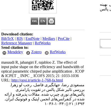
بهینه
یرد. نتایج عددی حاصل نشان می‌دهند استفاده از پروفایل زمانی تخت یاsech(t) برای پالس
Download citation:
BibTeX
|
RIS
|
EndNote
|
Medlars
|
ProCite
|
Reference Manager
|
RefWorks
Send citation to:
Mendeley
Zotero
RefWorks
masuudi R, jahangiri F, rajabloo Z. The effect of
input pulse shape on the efficiency and bandwidth of
optical parametric chirped pulse amplification . ICOP
& ICPET _ INPC _ ICOFS 2015; 21 :1033-1036
URL:
http://opsi.ir/article-1-768-fa.html
مسعودی رضا، جهانگیری فاضل، رجب لو زهرا.
بررسی تاثیر شکل پالس در تقویت پارامتری
پالس‌های نوری چیرپ شده. مقالات پذیرفته و ارائه
شده در کنفرانس‌های انجمن اپتیک و فوتونیک ایران.
:۱۰۳۳-۱۰۳۶
()
۱۳۹۳; ۲۱