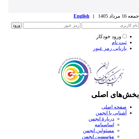
جمعه 16 مرداد 1405
|
English
ورود خودکار
ثبت نام
بازیابی رمز عبور
بخش‌های اصلی
صفحه اصلی
آشنایی با انجمن
دربارۀ انجمن
اساسنامه
مسئولین انجمن
مؤسسین انجمن