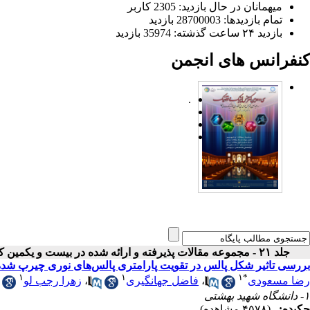
میهمانان در حال بازدید: 2305 کاربر
تمام بازدید‌ها: 28700003 بازدید
بازدید ۲۴ ساعت گذشته: 35974 بازدید
کنفرانس های انجمن
.
جلد ۲۱ - مجموعه مقالات پذیرفته و ارائه شده در بیست و یکمین کنفرانس اپتیک و فوتونیک ایران
بررسی تاثیر شکل پالس در تقویت پارامتری پالس‌های نوری چیرپ شده
۱
۱
۱
*
رضا مسعودی
،
فاضل جهانگیری
،
زهرا رجب لو
۱- دانشگاه شهید بهشتی
چکیده:
(۴۵۷۸ مشاهده)