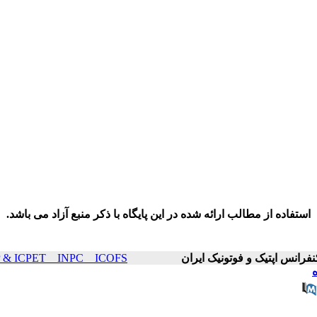
استفاده از مطالب ارائه شده در این پایگاه با ذکر منبع آزاد می باشد.
ICOP & ICPET _ INPC _ ICOFS سال۲۱ صفحات ۶