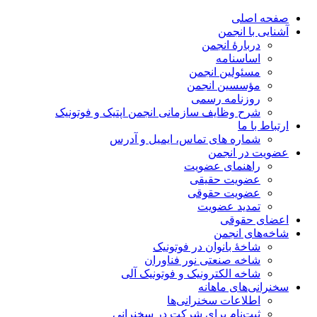
صفحه اصلی
آشنایی با انجمن
دربارۀ انجمن
اساسنامه
مسئولین انجمن
مؤسسین انجمن
روزنامه رسمی
شرح وظایف سازمانی انجمن اپتیک و فوتونیک
ارتباط با ما
شماره های تماس، ایمیل و آدرس
عضویت در انجمن
راهنمای عضویت
عضویت حقیقی
عضویت حقوقی
تمدید عضویت
اعضای حقوقی
شاخه‌های انجمن
شاخۀ بانوان در فوتونیک
شاخه صنعتی نور فناوران
شاخه‌ الکترونیک و فوتونیک آلی
سخنرانی‌های ماهانه
اطلاعات سخنرانی‌‌ها
ثبت‌نام برای شرکت در سخنرانی