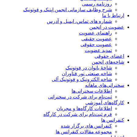
روزنامه رسمی
شرح وظایف سازمانی انجمن اپتیک و فوتونیک
ارتباط با ما
شماره های تماس، ایمیل و آدرس
عضویت در انجمن
راهنمای عضویت
عضویت حقیقی
عضویت حقوقی
تمدید عضویت
اعضای حقوقی
شاخه‌های انجمن
شاخۀ بانوان در فوتونیک
شاخه صنعتی نور فناوران
شاخه‌ الکترونیک و فوتونیک آلی
سخنرانی‌های ماهانه
اطلاعات سخنرانی‌‌ها
ثبت‌نام برای شرکت در سخنرانی
کارگاه‌های آموزشی
اطلاعات کارگاه‌ها و مجریان
فرم ثبت‌نام برای شرکت در کارگاه
کنفرانس ها
کنفرانس های برگزار شده
مجموعه مقالات کنفرانس ها