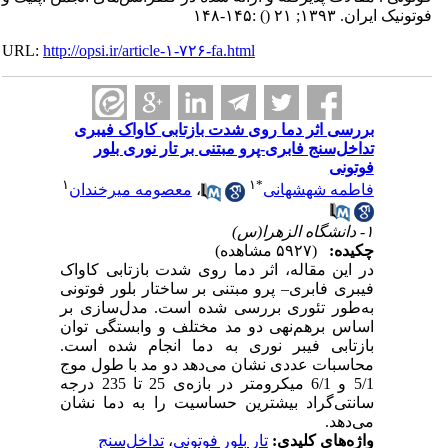
فوتونیک ایران. ۱۳۹۳; ۲۱
()
:۱۴۵-۱۴۸
URL:
http://opsi.ir/article-۱-۷۲۶-fa.html
بررسی اثر دما روی شدت بازتابی کاواک فیبری
تداخل‌سنج فابری-پرو مبتنی بر تار نوری بلور
فوتونی
۱
۱
*
فاطمه شهشهانی
،
معصومه میرخندان
۱- دانشگاه الزهرا(س)
چکیده:
(۵۹۲۷ مشاهده)
در این مقاله، اثر دما روی شدت بازتابی کاواک
فیبری فابری– پرو مبتنی بر ساختار بلور فوتونی
به‌طور تئوری بررسی شده است. مدل‌سازی بر
اساس برهم‌نهی دو مد مختلف و وابستگی توان
بازتابی فیبر نوری به دما انجام شده است.
محاسبات عددی نشان می‌دهد دو مد با طول موج
5/1 و 6/1 میکرومتر در بازه‌ی 25 تا 235 درجه
سانتی‌گراد بیشترین حساسیت را به دما نشان
می‌دهد.
واژه‌های کلیدی:
تار بلور فوتونی
،
تداخل‌سنج