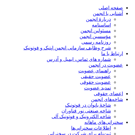
صفحه اصلی
آشنایی با انجمن
دربارۀ انجمن
اساسنامه
مسئولین انجمن
مؤسسین انجمن
روزنامه رسمی
شرح وظایف سازمانی انجمن اپتیک و فوتونیک
ارتباط با ما
شماره های تماس، ایمیل و آدرس
عضویت در انجمن
راهنمای عضویت
عضویت حقیقی
عضویت حقوقی
تمدید عضویت
اعضای حقوقی
شاخه‌های انجمن
شاخۀ بانوان در فوتونیک
شاخه صنعتی نور فناوران
شاخه‌ الکترونیک و فوتونیک آلی
سخنرانی‌های ماهانه
اطلاعات سخنرانی‌‌ها
ثبت‌نام برای شرکت در سخنرانی