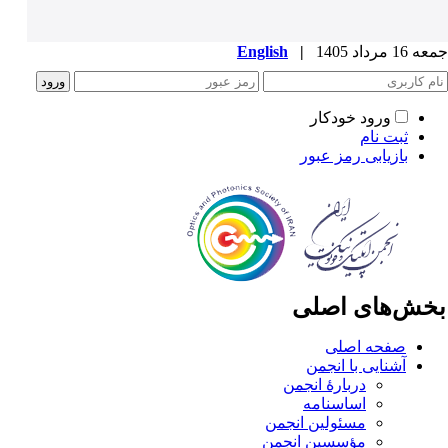
1 مرداد 1405
|
English
ورود خودکار
ثبت نام
بازیابی رمز عبور
خش‌های اصلی
صفحه اصلی
آشنایی با انجمن
دربارۀ انجمن
اساسنامه
مسئولین انجمن
مؤسسین انجمن