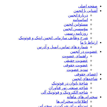
صفحه اصلی
آشنایی با انجمن
دربارۀ انجمن
اساسنامه
مسئولین انجمن
مؤسسین انجمن
روزنامه رسمی
شرح وظایف سازمانی انجمن اپتیک و فوتونیک
ارتباط با ما
شماره های تماس، ایمیل و آدرس
عضویت در انجمن
راهنمای عضویت
عضویت حقیقی
عضویت حقوقی
تمدید عضویت
اعضای حقوقی
شاخه‌های انجمن
شاخۀ بانوان در فوتونیک
شاخه صنعتی نور فناوران
شاخه‌ الکترونیک و فوتونیک آلی
سخنرانی‌های ماهانه
اطلاعات سخنرانی‌‌ها
ثبت‌نام برای شرکت در سخنرانی