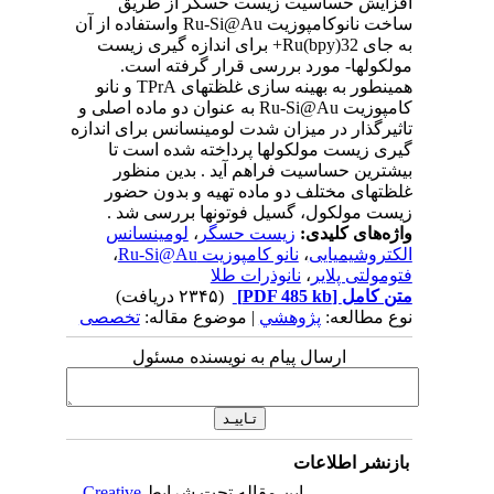
افزایش حساسیت زیست حسگر از طریق
ساخت نانوکامپوزیت Ru-Si@Au واستفاده از آن
به جای Ru(bpy)32+ برای اندازه گیری زیست
مولکولها- مورد بررسی قرار گرفته است.
همینطور به بهینه سازی غلظتهای TPrA و نانو
کامپوزیت Ru-Si@Au به عنوان دو ماده اصلی و
تاثیرگذار در میزان شدت لومینسانس برای اندازه
گیری زیست مولکولها پرداخته شده است تا
بیشترین حساسیت فراهم آید . بدین منظور
غلظتهای مختلف دو ماده تهیه و بدون حضور
زیست مولکول، گسیل فوتونها بررسی شد .
واژه‌های کلیدی:
زیست حسگر
،
لومینسانس
الکتروشیمیایی
،
نانو کامپوزیت Ru-Si@Au
،
فتومولتی پلایر
،
نانوذرات طلا
متن کامل
[PDF 485 kb]
(۲۳۴۵ دریافت)
نوع مطالعه:
پژوهشي
| موضوع مقاله:
تخصصی
ارسال پیام به نویسنده مسئول
بازنشر اطلاعات
این مقاله تحت شرایط
Creative