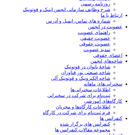
روزنامه رسمی
شرح وظایف سازمانی انجمن اپتیک و فوتونیک
ارتباط با ما
شماره های تماس، ایمیل و آدرس
عضویت در انجمن
راهنمای عضویت
عضویت حقیقی
عضویت حقوقی
تمدید عضویت
اعضای حقوقی
شاخه‌های انجمن
شاخۀ بانوان در فوتونیک
شاخه صنعتی نور فناوران
شاخه‌ الکترونیک و فوتونیک آلی
سخنرانی‌های ماهانه
اطلاعات سخنرانی‌‌ها
ثبت‌نام برای شرکت در سخنرانی
کارگاه‌های آموزشی
اطلاعات کارگاه‌ها و مجریان
فرم ثبت‌نام برای شرکت در کارگاه
کنفرانس ها
کنفرانس های برگزار شده
مجموعه مقالات کنفرانس ها