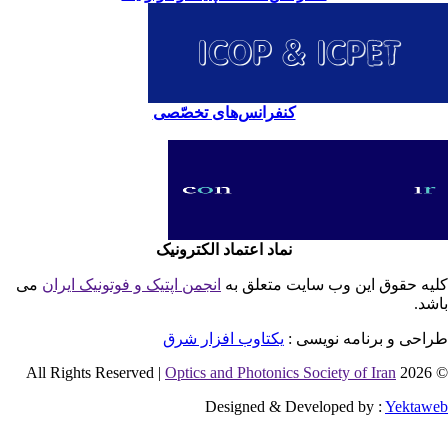
کنفرانس‌های تخصّصی
نماد اعتماد الکترونیک
یه حقوق این وب سایت متعلق به
انجمن اپتیک و فوتونیک ایران
می
شد.
احی و برنامه نویسی :
یکتاوب افزار شرق
Optics and Photonics Society of Iran
© 2026 
Designed & Developed by :
Yektaw