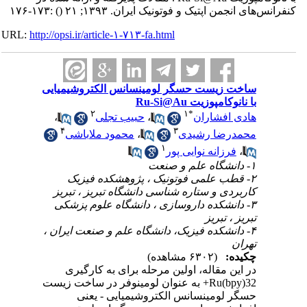
کنفرانس‌های انجمن اپتیک و فوتونیک ایران. ۱۳۹۳; ۲۱
()
:۱۷۳-۱۷۶
URL:
http://opsi.ir/article-۱-۷۱۳-fa.html
ساخت زیست حسگر لومینسانس الکتروشیمیایی
با نانوکامپوزیت Ru-Si@Au
۲
۱
*
هادی افشاران
،
حبیب تجلی
،
۴
۳
محمدرضا رشیدی
،
محمود ملاباشی
۱
،
فرزانه نوایی پور
۱- دانشگاه علم و صنعت
۲- قطب علمی فوتونیک ، پژوهشکده فیزیک
کاربردی و ستاره شناسی دانشگاه تبریز ، تبریز
۳- دانشکده داروسازی ، دانشگاه علوم پزشکی
تبریز ، تبریز
۴- دانشکده فیزیک، دانشگاه علم و صنعت ایران ،
تهران
چکیده:
(۶۳۰۲ مشاهده)
در این مقاله، اولین مرحله برای به کارگیری
Ru(bpy)32+ به عنوان لومینوفر در ساخت زیست
حسگر لومینسانس الکتروشیمیایی - یعنی