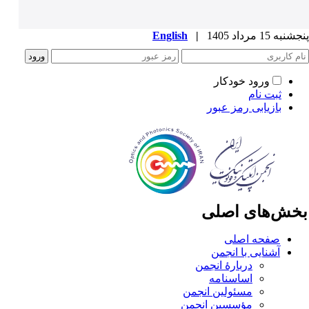
به 15 مرداد 1405
|
English
ورود خودکار
ثبت نام
بازیابی رمز عبور
خش‌های اصلی
صفحه اصلی
آشنایی با انجمن
دربارۀ انجمن
اساسنامه
مسئولین انجمن
مؤسسین انجمن