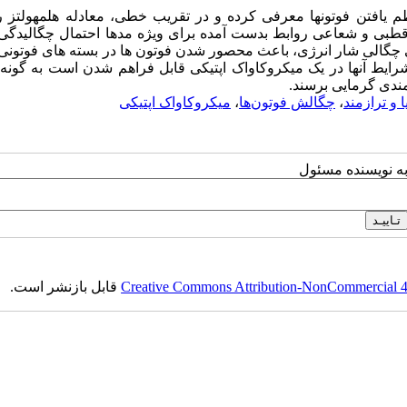
یافتن فوتونها معرفی کرده و در تقریب خطی، معادله هلمهولتز را
طبی و شعاعی روابط بدست آمده برای ویژه مدها احتمال چگالیدگی آ
ی چگالی شار انرژی، باعث محصور شدن فوتون ها در بسته های فوتون
یطی برای فوتوk ها قابل مقایسه با شرایط آنها در یک میکروکاواک اپتیکی قابل فراهم شدن است به گ
زمندی گرمایی برسند.
 و ترازمند
،
چگالش فوتون‌ها
،
میکروکاواک اپتیکی
به نویسنده مسئول
Creative Commons Attribution-NonCommercial 4.0
قابل بازنشر است.