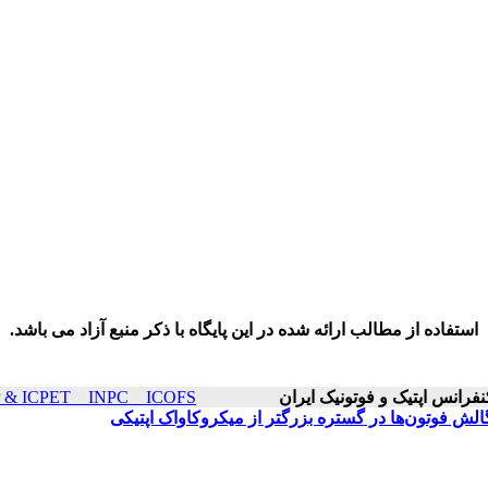
استفاده از مطالب ارائه شده در این پایگاه با ذکر منبع آزاد می باشد.
ICOP & ICPET _ INPC _ ICOFS سال۲۱ صفحات ۸
ش فوتون‌ها در گستره بزرگتر از میکروکاواک اپتیکی