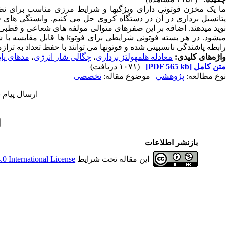
ما یک مخزن فوتونی دارای ویژگیها و شرایط مرزی مناسب برای نظم 
پتانسیل برداری در آن در دستگاه کروی حل می کنیم. وابستگی های ق
نوید میدهند. اضافه بر این صفرهای متوالی مولفه های شعاعی و قطب
میشود. در هر بسته فوتونی شرا
رابطه پاشندگی نانسبیتی شده و فوتونها می توانند با حفظ تعداد به ترا
واژه‌های کلیدی:
معادله هلمهولتز برداری
،
چگالی شار انرژی
،
مدهای پایا
متن کامل
[PDF 565 kb]
(۱۰۷۱ دریافت)
نوع مطالعه:
پژوهشي
| موضوع مقاله:
تخصصی
ارسال پیام 
بازنشر اطلاعات
این مقاله تحت شرایط
 International License