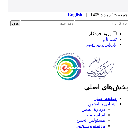
جمعه 16 مرداد 1405
|
English
ورود خودکار
ثبت نام
بازیابی رمز عبور
بخش‌های اصلی
صفحه اصلی
آشنایی با انجمن
دربارۀ انجمن
اساسنامه
مسئولین انجمن
مؤسسین انجمن