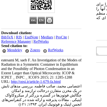
 برای
نها را
ی منظم
ونه ای که
Download citation:
BibTeX
|
RIS
|
EndNote
|
Medlars
|
ProCite
|
Reference Manager
|
RefWorks
Send citation to:
Mendeley
Zotero
RefWorks
eatesami M, saeb F. An Investigation of the Modes of
Radiation in a Symmetric Container in Equilibrium
and the Possibility of Photon Condensation in an
Extent Larger than Optical Microcavity. ICOP &
ICPET _ INPC _ ICOFS 2015; 21 :1285-1288
URL:
http://opsi.ir/article-1-679-fa.html
اعتصامی محمد، صائب فاطمه. بررسی مدهای تابش
در یک مخزن متقارن درحالت ترازمند و امکان
چگالش فوتون‌ها در گستره بزرگتر از میکروکاواک
اپتیکی . مقالات پذیرفته و ارائه شده در کنفرانس‌های
انجمن اپتیک و فوتونیک ایران. ۱۳۹۳; ۲۱
()