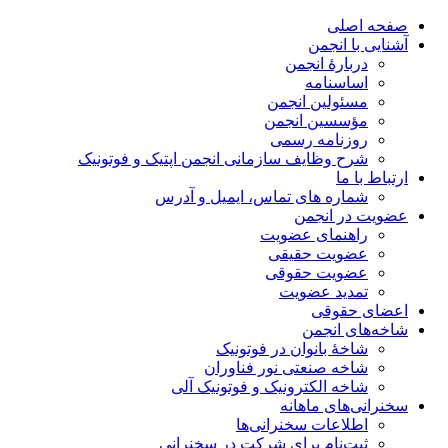
صفحه اصلی
آشنایی با انجمن
دربارۀ انجمن
اساسنامه
مسئولین انجمن
مؤسسین انجمن
روزنامه رسمی
شرح وظایف سازمانی انجمن اپتیک و فوتونیک
ارتباط با ما
شماره های تماس، ایمیل و آدرس
عضویت در انجمن
راهنمای عضویت
عضویت حقیقی
عضویت حقوقی
تمدید عضویت
اعضای حقوقی
شاخه‌های انجمن
شاخۀ بانوان در فوتونیک
شاخه صنعتی نور فناوران
شاخه‌ الکترونیک و فوتونیک آلی
سخنرانی‌های ماهانه
اطلاعات سخنرانی‌‌ها
ثبت‌نام برای شرکت در سخنرانی