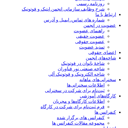
روزنامه رسمی
شرح وظایف سازمانی انجمن اپتیک و فوتونیک
ارتباط با ما
شماره های تماس، ایمیل و آدرس
عضویت در انجمن
راهنمای عضویت
عضویت حقیقی
عضویت حقوقی
تمدید عضویت
اعضای حقوقی
شاخه‌های انجمن
شاخۀ بانوان در فوتونیک
شاخه صنعتی نور فناوران
شاخه‌ الکترونیک و فوتونیک آلی
سخنرانی‌های ماهانه
اطلاعات سخنرانی‌‌ها
ثبت‌نام برای شرکت در سخنرانی
کارگاه‌های آموزشی
اطلاعات کارگاه‌ها و مجریان
فرم ثبت‌نام برای شرکت در کارگاه
کنفرانس ها
کنفرانس های برگزار شده
مجموعه مقالات کنفرانس ها