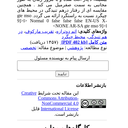
مجانبی به سمت صفرمیل می کند . همچنین
مقایسه ای از رفتار درهم تنیدگی در محیط های
چپگرد نسبت به راستگرد ارائه می گردد. gte mso
9]>l> Normal 0 false false false EN-US X-
NONE AR-SA gte mso 9]>l>
واژه‌های کلیدی:
اتم دوترازه
،
تقریب مارکوف
،
در
هم تنیدگی
،
محیط چپگرد
متن کامل
[PDF 402 kb]
(۱۴۵۷ دریافت)
نوع مطالعه:
پژوهشي
| موضوع مقاله:
تخصصی
ارسال پیام به نویسنده مسئول
بازنشر اطلاعات
این مقاله تحت شرایط
Creative
Commons Attribution-
NonCommercial 4.0
International License
قابل
بازنشر است.