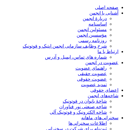
صفحه اصلی
آشنایی با انجمن
دربارۀ انجمن
اساسنامه
مسئولین انجمن
مؤسسین انجمن
روزنامه رسمی
شرح وظایف سازمانی انجمن اپتیک و فوتونیک
ارتباط با ما
شماره های تماس، ایمیل و آدرس
عضویت در انجمن
راهنمای عضویت
عضویت حقیقی
عضویت حقوقی
تمدید عضویت
اعضای حقوقی
شاخه‌های انجمن
شاخۀ بانوان در فوتونیک
شاخه صنعتی نور فناوران
شاخه‌ الکترونیک و فوتونیک آلی
سخنرانی‌های ماهانه
اطلاعات سخنرانی‌‌ها
ثبت‌نام برای شرکت در سخنرانی