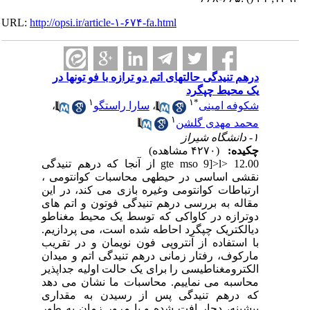
URL:
http://opsi.ir/article-۱-۶۷۴-fa.html
درهم تنیدگی حالتهای اتم دو ترازه با فو تونها در
یک محیط چپگرد
۱
۱
*
شکوفه امینی
،
سارا راستگو
،
۱
محمد مهدی گلشن
۱- دانشگاه شیراز
چکیده:
(۴۲۷۰ مشاهده)
gte mso 9]>l> 12.00 از آنجا که درهم تنیدگی
نقشی اساسی در حیطه­ی محاسبات کوانتومی ،
ارتباطات کوانتومی وغیره بازی می کند، در این
مقاله به بررسی درهم تنیدگی فوتون و اتم های
دوترازه در کاواکی که توسط یک محیط مغناطو
دی­الکتریک چپگرد احاطه شده است، می پردازیم.
با استفاده از آنتروپی فون نویمان و در تقریب
مارکوف، رفتار زمانی درهم تنیدگی اتم و میدان
الکترومغناطیسی را برای یک حالت اولیه جداپذیر
محاسبه می نماییم. محاسبات ما نشان می دهد
که درهم تنیدگی پس از رسیدن به مقداری
بیشینه، دچار افت شده و با مرور زمان به طور