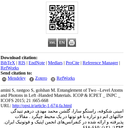
Download citation:
BibTeX
|
RIS
|
EndNote
|
Medlars
|
ProCite
|
Reference Manager
|
RefWorks
Send citation to:
Mendeley
Zotero
RefWorks
amini S, rastgoo S, golshan M. Entanglement of Two –Level Atoms
and Photons in Left -Handed Materials. ICOP & ICPET _ INPC _
ICOFS 2015; 21 :665-668
URL:
http://opsi.ir/article-1-674-fa.html
امینی شکوفه، راستگو سارا، گلشن محمد مهدی. درهم تنیدگی
حالتهای اتم دو ترازه با فو تونها در یک محیط چپگرد . مقالات
پذیرفته و ارائه شده در کنفرانس‌های انجمن اپتیک و فوتونیک ایران.
:۶۶۵-۶۶۸
()
۱۳۹۳; ۲۱