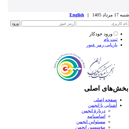
1 مرداد 1405
|
English
ورود خودکار
ثبت نام
بازیابی رمز عبور
خش‌های اصلی
صفحه اصلی
آشنایی با انجمن
دربارۀ انجمن
اساسنامه
مسئولین انجمن
مؤسسین انجمن