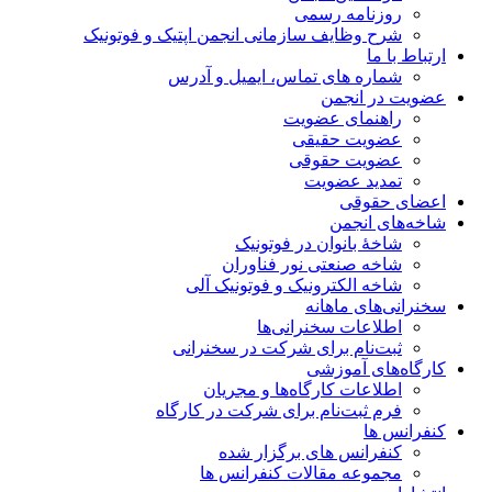
روزنامه رسمی
شرح وظایف سازمانی انجمن اپتیک و فوتونیک
ارتباط با ما
شماره های تماس، ایمیل و آدرس
عضویت در انجمن
راهنمای عضویت
عضویت حقیقی
عضویت حقوقی
تمدید عضویت
اعضای حقوقی
شاخه‌های انجمن
شاخۀ بانوان در فوتونیک
شاخه صنعتی نور فناوران
شاخه‌ الکترونیک و فوتونیک آلی
سخنرانی‌های ماهانه
اطلاعات سخنرانی‌‌ها
ثبت‌نام برای شرکت در سخنرانی
کارگاه‌های آموزشی
اطلاعات کارگاه‌ها و مجریان
فرم ثبت‌نام برای شرکت در کارگاه
کنفرانس ها
کنفرانس های برگزار شده
مجموعه مقالات کنفرانس ها