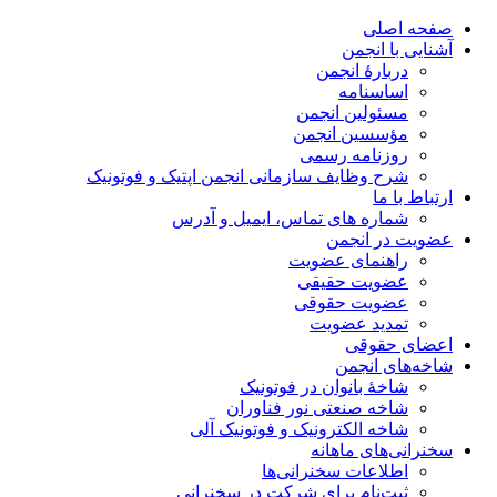
صفحه اصلی
آشنایی با انجمن
دربارۀ انجمن
اساسنامه
مسئولین انجمن
مؤسسین انجمن
روزنامه رسمی
شرح وظایف سازمانی انجمن اپتیک و فوتونیک
ارتباط با ما
شماره های تماس، ایمیل و آدرس
عضویت در انجمن
راهنمای عضویت
عضویت حقیقی
عضویت حقوقی
تمدید عضویت
اعضای حقوقی
شاخه‌های انجمن
شاخۀ بانوان در فوتونیک
شاخه صنعتی نور فناوران
شاخه‌ الکترونیک و فوتونیک آلی
سخنرانی‌های ماهانه
اطلاعات سخنرانی‌‌ها
ثبت‌نام برای شرکت در سخنرانی