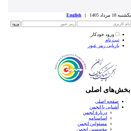
ه 18 مرداد 1405
|
English
ورود خودکار
ثبت نام
بازیابی رمز عبور
خش‌های اصلی
صفحه اصلی
آشنایی با انجمن
دربارۀ انجمن
اساسنامه
مسئولین انجمن
مؤسسین انجمن