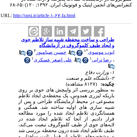
کنفرانس‌های انجمن اپتیک و فوتونیک ایران. ۱۳۹۲; ۲۰
()
:۶۵-۶۸
URL:
http://opsi.ir/article-۱-۶۷-fa.html
طراحی و ساخت محفظه شبیه ساز تلاطم جوی
و ایجاد طیف کلموگروف در آزمایشگاه
۲
۱
*
ایوب موسوی
،
حسین صیامپور
۱
۱
،
رضا ترابی
،
علی اصغر عسکری
۱- وزارت دفاع
۲- دانشگاه علم و صنعت
چکیده:
(۸۱۲۷ مشاهده)
به منظور بررسی اثر واپیچش های جوی بر روی
باریکه لیزری همدوس، یک محفظه‌ی ایجاد تلاطم
مصنوعی در محیط آزمایشگاه طراحی و پس از
شبیه سازی های اولیه ساخته شد. همگنی و
همسانگردی تلاطم ایجاد شده را مورد مطالعه
قرار دادیم. از آنجا که تلاطم ایجاد شده در
لایه‌های جوی از طیف کلموگروف تبعیت می‌کند،
طیف تلاطم ایجاد شده درون محفظه بررسی شد
و مشخصه‌های تلاطم از قبیل ثابت ساختار و