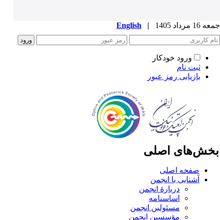
1 مرداد 1405
|
English
ورود خودکار
ثبت نام
بازیابی رمز عبور
خش‌های اصلی
صفحه اصلی
آشنایی با انجمن
دربارۀ انجمن
اساسنامه
مسئولین انجمن
مؤسسین انجمن