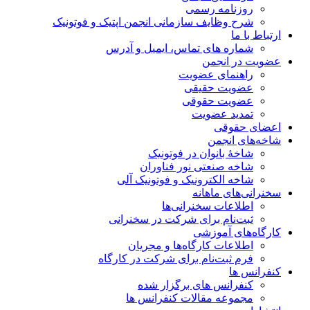
روزنامه رسمی
شرح وظایف سازمانی انجمن اپتیک و فوتونیک
ارتباط با ما
شماره های تماس، ایمیل و آدرس
عضویت در انجمن
راهنمای عضویت
عضویت حقیقی
عضویت حقوقی
تمدید عضویت
اعضای حقوقی
شاخه‌های انجمن
شاخۀ بانوان در فوتونیک
شاخه صنعتی نور فناوران
شاخه‌ الکترونیک و فوتونیک آلی
سخنرانی‌های ماهانه
اطلاعات سخنرانی‌‌ها
ثبت‌نام برای شرکت در سخنرانی
کارگاه‌های آموزشی
اطلاعات کارگاه‌ها و مجریان
فرم ثبت‌نام برای شرکت در کارگاه
کنفرانس ها
کنفرانس های برگزار شده
مجموعه مقالات کنفرانس ها