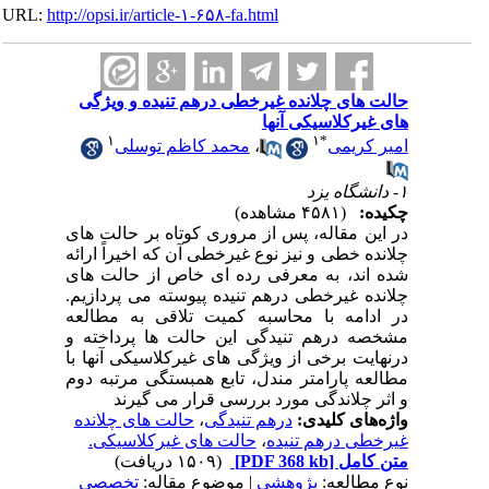
URL:
http://opsi.ir/article-۱-۶۵۸-fa.html
حالت های چلانده غیرخطی درهم تنیده و ویژگی
های غیرکلاسیکی آنها
۱
۱
*
امیر کریمی
،
محمد کاظم توسلی
۱- دانشگاه یزد
چکیده:
(۴۵۸۱ مشاهده)
در این مقاله، پس از مروری کوتاه بر حالت های
چلانده خطی و نیز نوع غیرخطی آن که اخیراً ارائه
شده اند، به معرفی رده ای خاص از حالت های
چلانده غیرخطی درهم تنیده پیوسته می پردازیم.
در ادامه با محاسبه کمیت تلاقی به مطالعه
مشخصه درهم تنیدگی این حالت ها پرداخته و
درنهایت برخی از ویژگی های غیرکلاسیکی آنها با
مطالعه پارامتر مندل، تابع همبستگی مرتبه دوم
و اثر چلاندگی مورد بررسی قرار می گیرند
واژه‌های کلیدی:
درهم تنیدگی
،
حالت های چلانده
غیرخطی درهم تنیده
،
حالت های غیرکلاسیکی.
متن کامل
[PDF 368 kb]
(۱۵۰۹ دریافت)
نوع مطالعه:
پژوهشي
| موضوع مقاله:
تخصصی