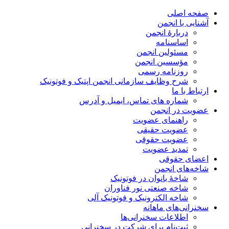
صفحه اصلی
آشنایی با انجمن
دربارۀ انجمن
اساسنامه
مسئولین انجمن
مؤسسین انجمن
روزنامه رسمی
شرح وظایف سازمانی انجمن اپتیک و فوتونیک
ارتباط با ما
شماره های تماس، ایمیل و آدرس
عضویت در انجمن
راهنمای عضویت
عضویت حقیقی
عضویت حقوقی
تمدید عضویت
اعضای حقوقی
شاخه‌های انجمن
شاخۀ بانوان در فوتونیک
شاخه صنعتی نور فناوران
شاخه‌ الکترونیک و فوتونیک آلی
سخنرانی‌های ماهانه
اطلاعات سخنرانی‌‌ها
ثبت‌نام برای شرکت در سخنرانی