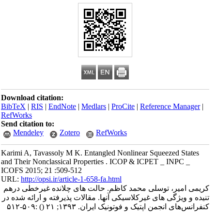
Download citation:
BibTeX
|
RIS
|
EndNote
|
Medlars
|
ProCite
|
Reference Manager
|
RefWorks
Send citation to:
Mendeley
Zotero
RefWorks
Karimi A, Tavassoly M K. Entangled Nonlinear Squeezed States
and Their Nonclassical Properties . ICOP & ICPET _ INPC _
ICOFS 2015; 21 :509-512
URL:
http://opsi.ir/article-1-658-fa.html
کریمی امیر، توسلی محمد کاظم. حالت های چلانده غیرخطی درهم
تنیده و ویژگی های غیرکلاسیکی آنها. مقالات پذیرفته و ارائه شده در
کنفرانس‌های انجمن اپتیک و فوتونیک ایران. ۱۳۹۳; ۲۱
()
:۵۰۹-۵۱۲