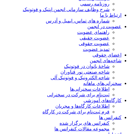
روزنامه رسمی
شرح وظایف سازمانی انجمن اپتیک و فوتونیک
ارتباط با ما
شماره های تماس، ایمیل و آدرس
عضویت در انجمن
راهنمای عضویت
عضویت حقیقی
عضویت حقوقی
تمدید عضویت
اعضای حقوقی
شاخه‌های انجمن
شاخۀ بانوان در فوتونیک
شاخه صنعتی نور فناوران
شاخه‌ الکترونیک و فوتونیک آلی
سخنرانی‌های ماهانه
اطلاعات سخنرانی‌‌ها
ثبت‌نام برای شرکت در سخنرانی
کارگاه‌های آموزشی
اطلاعات کارگاه‌ها و مجریان
فرم ثبت‌نام برای شرکت در کارگاه
کنفرانس ها
کنفرانس های برگزار شده
مجموعه مقالات کنفرانس ها