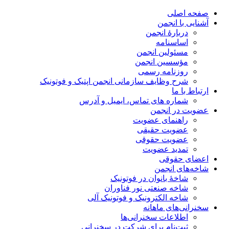
صفحه اصلی
آشنایی با انجمن
دربارۀ انجمن
اساسنامه
مسئولین انجمن
مؤسسین انجمن
روزنامه رسمی
شرح وظایف سازمانی انجمن اپتیک و فوتونیک
ارتباط با ما
شماره های تماس، ایمیل و آدرس
عضویت در انجمن
راهنمای عضویت
عضویت حقیقی
عضویت حقوقی
تمدید عضویت
اعضای حقوقی
شاخه‌های انجمن
شاخۀ بانوان در فوتونیک
شاخه صنعتی نور فناوران
شاخه‌ الکترونیک و فوتونیک آلی
سخنرانی‌های ماهانه
اطلاعات سخنرانی‌‌ها
ثبت‌نام برای شرکت در سخنرانی