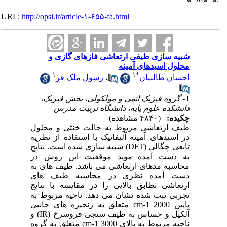
URL:
http://opsi.ir/article-۱-۶۵۵-fa.html
شبیه سازی طیفی ارتعاشی فازهای گازی و
محلول اسیدهای آمینه
۱
۱
*
احسان طالبیان
،
رسول ملک فر
۱- گروه فیزیک اتمی و مولکولی، بخش فیزیک،
دانشکده علوم پایه، دانشگاه تربیت مدرس
چکیده:
(۴۸۴۰ مشاهده)
طیف ارتعاشی مربوط به حالت خنثی و محلول
در اسیدهای آمینه آلیفاتیک با استفاده از نظریه
تابعی چگالی (DFT) شبیه سازی شده است. نتایج
به دست آمده موید موفقیت این روش در
محاسبه مدهای ارتعاشی می باشد. طیف های به
دست آمده نظری در محاسبه طیف های
ارتعاشی تطابق بالایی را در مقایسه با نتایج
تجربی ثبت شده نشان می دهد. ناحیه مربوط به
پایین cm-1 2000 متعلق به زنجیره های جانبی
آلکیل و حساس به طیف سنجی فروسرخ (IR) و
ناحیه مربوط به بالای cm-1 3000 متعلق به گروه