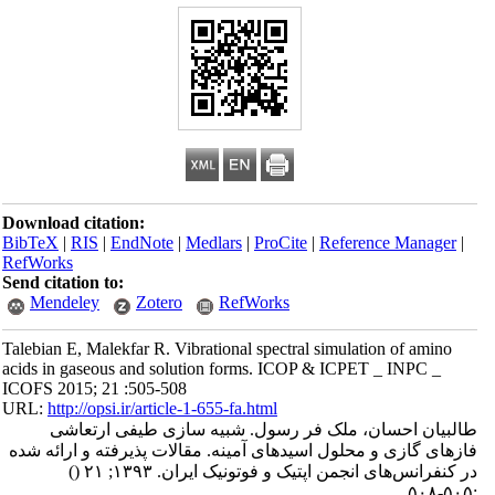
Download citation:
BibTeX
|
RIS
|
EndNote
|
Medlars
|
ProCite
|
Reference Manager
|
RefWorks
Send citation to:
Mendeley
Zotero
RefWorks
Talebian E, Malekfar R. Vibrational spectral simulation of amino
acids in gaseous and solution forms. ICOP & ICPET _ INPC _
ICOFS 2015; 21 :505-508
URL:
http://opsi.ir/article-1-655-fa.html
طالبیان احسان، ملک فر رسول. شبیه سازی طیفی ارتعاشی
فازهای گازی و محلول اسیدهای آمینه. مقالات پذیرفته و ارائه شده
در کنفرانس‌های انجمن اپتیک و فوتونیک ایران. ۱۳۹۳; ۲۱
()
:۵۰۵-۵۰۸