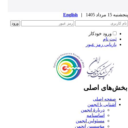
به 15 مرداد 1405
|
English
ورود خودکار
ثبت نام
بازیابی رمز عبور
خش‌های اصلی
صفحه اصلی
آشنایی با انجمن
دربارۀ انجمن
اساسنامه
مسئولین انجمن
مؤسسین انجمن