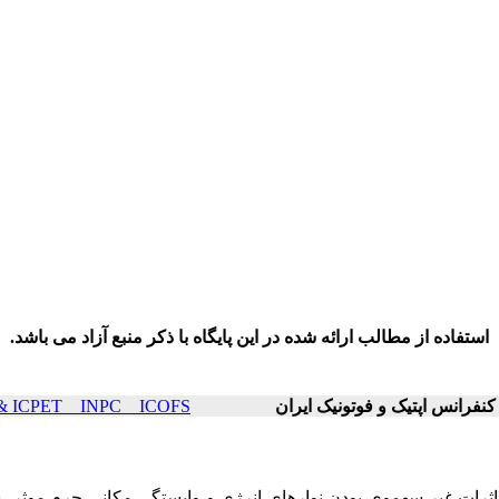
استفاده از مطالب ارائه شده در این پایگاه با ذکر منبع آزاد می باشد.
ICOP & ICPET _ INPC _ ICOFS سال۲۱ صفحا
 اثرات غیر سهموی بودن نوارهای انرژی و وابستگی مکانی جرم موثر، 