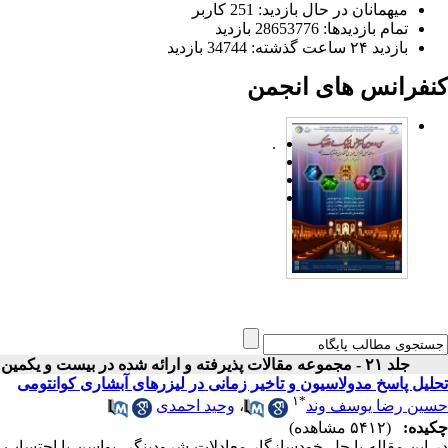
میهمانان در حال بازدید: 251 کاربر
تمام بازدید‌ها: 28653776 بازدید
بازدید ۲۴ ساعت گذشته: 34744 بازدید
کنفرانس های انجمن
.
جلد ۲۱ - مجموعه مقالات پذیرفته و ارائه شده در بیست و یکمین کنفرانس اپتیک و فوتونیک ایران
تحلیل پاسخ مدولاسیون و تاخیر زمانی در لیزرهای آبشاری کوانتومی
۱
*
حسین رضا یوسف وند
،
وحید احمدی
چکیده:
(۵۴۱۲ مشاهده)
در این مقاله با حل خودسازگار معادلات شرودینگر- پواسن با احتساب