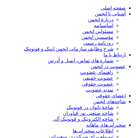
صفحه اصلی
آشنایی با انجمن
دربارۀ انجمن
اساسنامه
مسئولین انجمن
مؤسسین انجمن
روزنامه رسمی
شرح وظایف سازمانی انجمن اپتیک و فوتونیک
ارتباط با ما
شماره های تماس، ایمیل و آدرس
عضویت در انجمن
راهنمای عضویت
عضویت حقیقی
عضویت حقوقی
تمدید عضویت
اعضای حقوقی
شاخه‌های انجمن
شاخۀ بانوان در فوتونیک
شاخه صنعتی نور فناوران
شاخه‌ الکترونیک و فوتونیک آلی
سخنرانی‌های ماهانه
اطلاعات سخنرانی‌‌ها
ثبت‌نام برای شرکت در سخنرانی