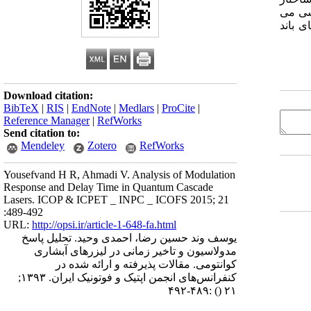
سی می
ی باند
Download citation:
BibTeX
|
RIS
|
EndNote
|
Medlars
|
ProCite
|
Reference Manager
|
RefWorks
Send citation to:
Mendeley
Zotero
RefWorks
Yousefvand H R, Ahmadi V. Analysis of Modulation
Response and Delay Time in Quantum Cascade
Lasers. ICOP & ICPET _ INPC _ ICOFS 2015; 21
:489-492
URL:
http://opsi.ir/article-1-648-fa.html
یوسف وند حسین رضا، احمدی وحید. تحلیل پاسخ
مدولاسیون و تاخیر زمانی در لیزرهای آبشاری
کوانتومی. مقالات پذیرفته و ارائه شده در
کنفرانس‌های انجمن اپتیک و فوتونیک ایران. ۱۳۹۳;
:۴۸۹-۴۹۲
()
۲۱