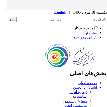
ه 18 مرداد 1405
|
English
ورود خودکار
ثبت نام
بازیابی رمز عبور
خش‌های اصلی
صفحه اصلی
آشنایی با انجمن
دربارۀ انجمن
اساسنامه
مسئولین انجمن
مؤسسین انجمن