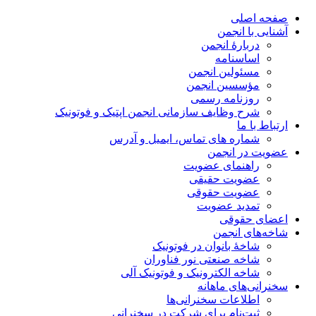
صفحه اصلی
آشنایی با انجمن
دربارۀ انجمن
اساسنامه
مسئولین انجمن
مؤسسین انجمن
روزنامه رسمی
شرح وظایف سازمانی انجمن اپتیک و فوتونیک
ارتباط با ما
شماره های تماس، ایمیل و آدرس
عضویت در انجمن
راهنمای عضویت
عضویت حقیقی
عضویت حقوقی
تمدید عضویت
اعضای حقوقی
شاخه‌های انجمن
شاخۀ بانوان در فوتونیک
شاخه صنعتی نور فناوران
شاخه‌ الکترونیک و فوتونیک آلی
سخنرانی‌های ماهانه
اطلاعات سخنرانی‌‌ها
ثبت‌نام برای شرکت در سخنرانی