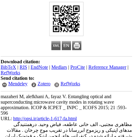
Download citation:
BibTeX
|
RIS
|
EndNote
|
Medlars
|
ProCite
|
Reference Manager
|
RefWorks
Send citation to:
Mendeley
Zotero
RefWorks
mazaheri M, alefkhani A, fayaz V. Entangling optical and
superconducting microwave cavity modes in rotating wave
approximation. ICOP & ICPET _ INPC _ ICOFS 2015; 21 :593-
596
URL:
http://opsi.ir/article-1-617-fa.html
مظاهری مجتبی، الف خانی عاطفه، فیاض وحید. درهمتنیدگی
مدهای اپتیکی و ریزموج ابررسانا در تقریب موج چرخان . مقالات
پذیرفته و ارائه شده در کنفرانس‌های انجمن اپتیک و فوتونیک ایران.