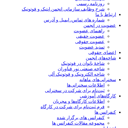
روزنامه رسمی
شرح وظایف سازمانی انجمن اپتیک و فوتونیک
ارتباط با ما
شماره های تماس، ایمیل و آدرس
عضویت در انجمن
راهنمای عضویت
عضویت حقیقی
عضویت حقوقی
تمدید عضویت
اعضای حقوقی
شاخه‌های انجمن
شاخۀ بانوان در فوتونیک
شاخه صنعتی نور فناوران
شاخه‌ الکترونیک و فوتونیک آلی
سخنرانی‌های ماهانه
اطلاعات سخنرانی‌‌ها
ثبت‌نام برای شرکت در سخنرانی
کارگاه‌های آموزشی
اطلاعات کارگاه‌ها و مجریان
فرم ثبت‌نام برای شرکت در کارگاه
کنفرانس ها
کنفرانس های برگزار شده
مجموعه مقالات کنفرانس ها