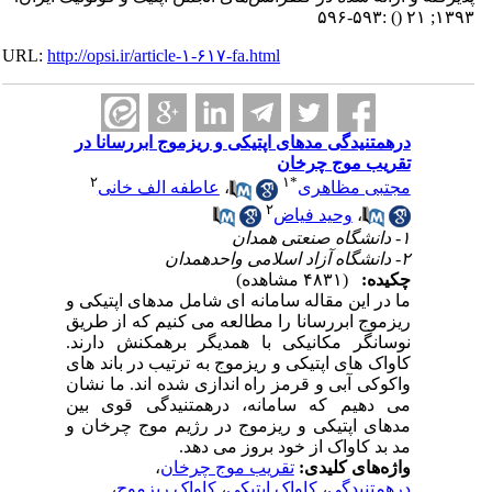
:۵۹۳-۵۹۶
()
۱۳۹۳; ۲۱
URL:
http://opsi.ir/article-۱-۶۱۷-fa.html
درهمتنیدگی مدهای اپتیکی و ریزموج ابررسانا در
تقریب موج چرخان
۲
۱
*
مجتبی مظاهری
،
عاطفه الف خانی
۲
،
وحید فیاض
۱- دانشگاه صنعتی همدان
۲- دانشگاه آزاد اسلامی واحدهمدان
چکیده:
(۴۸۳۱ مشاهده)
ما در این مقاله سامانه ای شامل مدهای اپتیکی و
ریزموج ابررسانا را مطالعه می کنیم که از طریق
نوسانگر مکانیکی با همدیگر برهمکنش دارند.
کاواک های اپتیکی و ریزموج به ترتیب در باند های
واکوکی آبی و قرمز راه اندازی شده اند. ما نشان
می دهیم که سامانه، درهمتنیدگی قوی بین
مدهای اپتیکی و ریزموج در رژیم موج چرخان و
مد بد کاواک از خود بروز می دهد.
واژه‌های کلیدی:
تقریب موج چرخان
،
درهمتنیدگی
،
کاواک اپتیکی
،
کاواک ریزموج
،