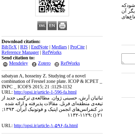
 شودکه
گر آن
ع‌های
Download citation:
BibTeX
|
RIS
|
EndNote
|
Medlars
|
ProCite
|
Reference Manager
|
RefWorks
Send citation to:
Mendeley
Zotero
RefWorks
sabatyan A, hosseiny Z. Studying of a novel
combination of Fresnel zone plate. ICOP & ICPET _
INPC _ ICOFS 2015; 21 :1129-1132
URL:
http://opsi.ir/article-1-596-fa.html
ثباتیان آرش، حسینی ژوان. مطالعه‌ی ترکیبی جدید از
تیغه‌ی منطقه‌ای فرنل. مقالات پذیرفته و ارائه شده
در کنفرانس‌های انجمن اپتیک و فوتونیک ایران. ۱۳۹۳;
:۱۱۲۹-۱۱۳۲
()
۲۱
URL:
http://opsi.ir/article-۱-۵۹۶-fa.html