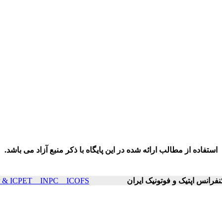
استفاده از مطالب ارائه شده در این پایگاه با ذکر منبع آزاد می باشد.
ICOP & ICPET _ INPC _ ICOFS سال۲۱ صفحات ۲