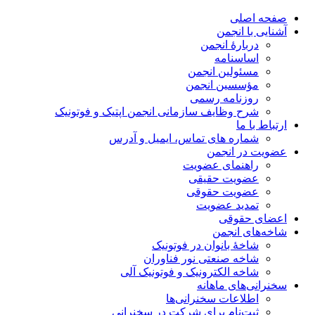
صفحه اصلی
آشنایی با انجمن
دربارۀ انجمن
اساسنامه
مسئولین انجمن
مؤسسین انجمن
روزنامه رسمی
شرح وظایف سازمانی انجمن اپتیک و فوتونیک
ارتباط با ما
شماره های تماس، ایمیل و آدرس
عضویت در انجمن
راهنمای عضویت
عضویت حقیقی
عضویت حقوقی
تمدید عضویت
اعضای حقوقی
شاخه‌های انجمن
شاخۀ بانوان در فوتونیک
شاخه صنعتی نور فناوران
شاخه‌ الکترونیک و فوتونیک آلی
سخنرانی‌های ماهانه
اطلاعات سخنرانی‌‌ها
ثبت‌نام برای شرکت در سخنرانی