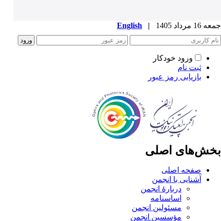
جمعه 16 مرداد 1405
|
English
ورود خودکار
ثبت نام
بازیابی رمز عبور
بخش‌های اصلی
صفحه اصلی
آشنایی با انجمن
دربارۀ انجمن
اساسنامه
مسئولین انجمن
مؤسسین انجمن