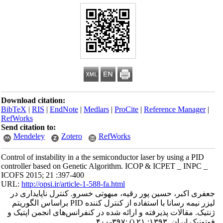
Download citation:
BibTeX
|
RIS
|
EndNote
|
Medlars
|
ProCite
|
Reference Manager
|
RefWorks
Send citation to:
Mendeley
Zotero
RefWorks
Control of instability in a the semiconductor laser by using a PID
controller based on Genetic Algorithm. ICOP & ICPET _ INPC _
ICOFS 2015; 21 :397-400
URL:
http://opsi.ir/article-1-588-fa.html
جعفری اکبر، حسین پور رقیه، مبهوتی خسرو. کنترل ناپایداری در
لیزر نیمه رسانا با استفاده از کنترل کننده PID براساس الگوریتم
ژنتیک. مقالات پذیرفته و ارائه شده در کنفرانس‌های انجمن اپتیک و
فوتونیک ایران. ۱۳۹۳; ۲۱
()
:۳۹۷-۴۰۰