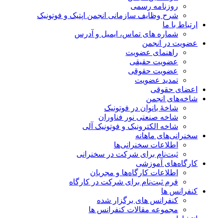
روزنامه رسمی
شرح وظایف سازمانی انجمن اپتیک و فوتونیک
ارتباط با ما
شماره های تماس، ایمیل و آدرس
عضویت در انجمن
راهنمای عضویت
عضویت حقیقی
عضویت حقوقی
تمدید عضویت
اعضای حقوقی
شاخه‌های انجمن
شاخۀ بانوان در فوتونیک
شاخه صنعتی نور فناوران
شاخه‌ الکترونیک و فوتونیک آلی
سخنرانی‌های ماهانه
اطلاعات سخنرانی‌‌ها
ثبت‌نام برای شرکت در سخنرانی
کارگاه‌های آموزشی
اطلاعات کارگاه‌ها و مجریان
فرم ثبت‌نام برای شرکت در کارگاه
کنفرانس ها
کنفرانس های برگزار شده
مجموعه مقالات کنفرانس ها