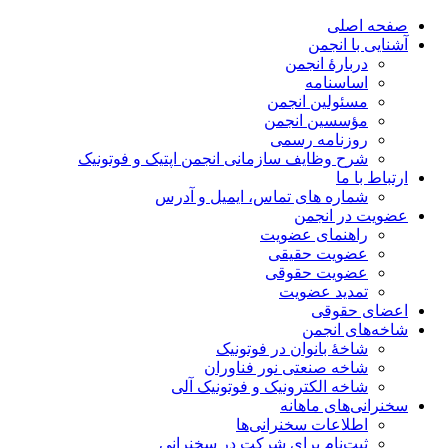
صفحه اصلی
آشنایی با انجمن
دربارۀ انجمن
اساسنامه
مسئولین انجمن
مؤسسین انجمن
روزنامه رسمی
شرح وظایف سازمانی انجمن اپتیک و فوتونیک
ارتباط با ما
شماره های تماس، ایمیل و آدرس
عضویت در انجمن
راهنمای عضویت
عضویت حقیقی
عضویت حقوقی
تمدید عضویت
اعضای حقوقی
شاخه‌های انجمن
شاخۀ بانوان در فوتونیک
شاخه صنعتی نور فناوران
شاخه‌ الکترونیک و فوتونیک آلی
سخنرانی‌های ماهانه
اطلاعات سخنرانی‌‌ها
ثبت‌نام برای شرکت در سخنرانی