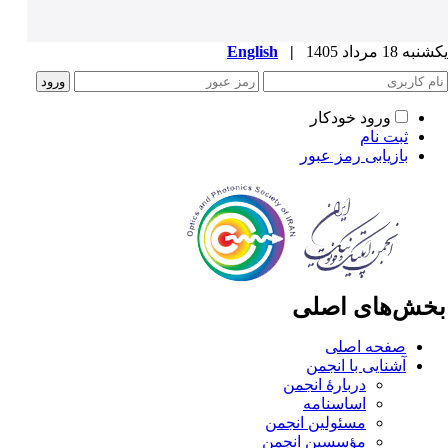
ه 18 مرداد 1405
|
English
ورود خودکار
ثبت نام
بازیابی رمز عبور
خش‌های اصلی
صفحه اصلی
آشنایی با انجمن
دربارۀ انجمن
اساسنامه
مسئولین انجمن
مؤسسین انجمن