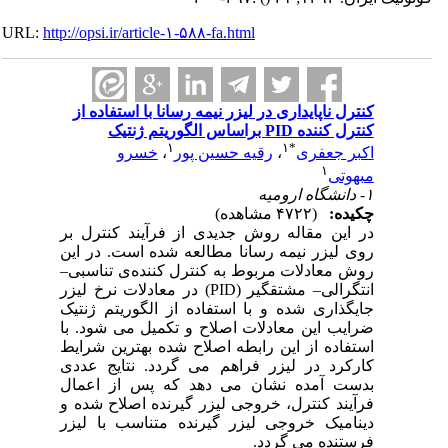
URL:
http://opsi.ir/article-۱-۵۸۸-fa.html
کنترل ناپایداری در لیزر نیمه رسانا با استفاده از
کنترل کننده PID براساس الگوریتم ژنتیک
۱
۱
*
اکبر جعفری
،
رقیه حسین پور
،
خسرو
۱
مبهوتی
۱- دانشگاه ارومیه
چکیده:
(۴۷۲۲ مشاهده)
در این مقاله روش جدیدی از فرآیند کنترل بر
روی لیزر نیمه رسانا مطالعه شده است. در این
روش معادلات مربوط به کنترل کننده‌ی تناسبی–
انتگرالی– مشتقگیر (PID) در معادلات نرخ لیزر
جایگذاری شده و با استفاده از الگوریتم ژنتیک
ضرایب این معادلات اصلاح و تکمیل می شود. با
استفاده از این رابطه اصلاح شده‌ بهترین شرایط
کارکرد در لیزر فراهم می گردد. نتایج عددی
بدست آمده نشان می دهد که پس از اعمال
فرآیند کنترل، خروجی لیزر گیرنده اصلاح شده و
دینامیک خروجی لیزر گیرنده متناسب با لیزر
فرستنده می گردد.