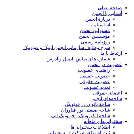
صفحه اصلی
آشنایی با انجمن
دربارۀ انجمن
اساسنامه
مسئولین انجمن
مؤسسین انجمن
روزنامه رسمی
شرح وظایف سازمانی انجمن اپتیک و فوتونیک
ارتباط با ما
شماره های تماس، ایمیل و آدرس
عضویت در انجمن
راهنمای عضویت
عضویت حقیقی
عضویت حقوقی
تمدید عضویت
اعضای حقوقی
شاخه‌های انجمن
شاخۀ بانوان در فوتونیک
شاخه صنعتی نور فناوران
شاخه‌ الکترونیک و فوتونیک آلی
سخنرانی‌های ماهانه
اطلاعات سخنرانی‌‌ها
ثبت‌نام برای شرکت در سخنرانی