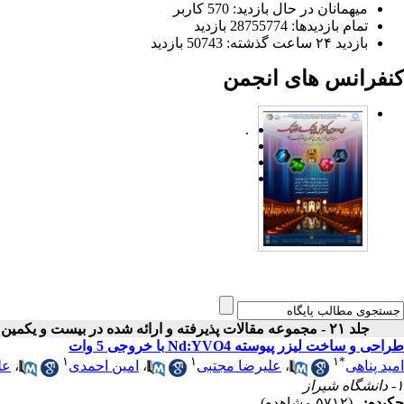
میهمانان در حال بازدید: 570 کاربر
تمام بازدید‌ها: 28755774 بازدید
بازدید ۲۴ ساعت گذشته: 50743 بازدید
کنفرانس های انجمن
.
جلد ۲۱ - مجموعه مقالات پذیرفته و ارائه شده در بیست و یکمین کنفرانس اپتیک و فوتونیک ایران
طراحی و ساخت لیزر پیوسته Nd:YVO4 با خروجی 5 وات
۱
۱
۱
*
امید پناهی
،
علیرضا مجتبی
،
امین احمدی
،
عل
۱- دانشگاه شیراز
چکیده:
(۵۷۱۲ مشاهده)