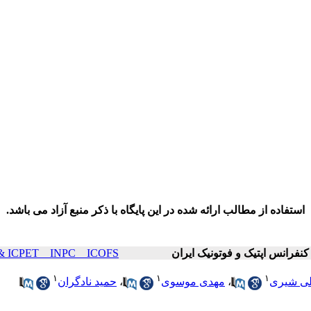
استفاده از مطالب ارائه شده در این پایگاه با ذکر منبع آزاد می باشد.
ICOP & ICPET _ INPC _ ICOFS سال۲۱ صفحا
۱
۱
۱
ی شیری
،
مهدی موسوی
،
حمید نادگران