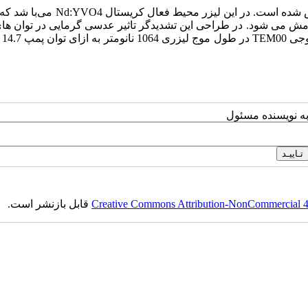
در این مقاله طراحی و ساخت یک لیزر دمش طولی Nd:YVO4 گزارش شده است. در این لیزر 
ا فیبر که دارای طول موج 808 نانومتر است دمش می شود. در طراحی این تشدیدگر تاثیر عدسی گرمایی در توان 
پمپ بصو
به نویسنده مسئول
Creative Commons Attribution-NonCommercial 4.0
قابل بازنشر است.