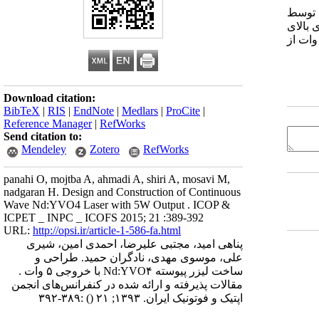
محیط فعال کریستال Nd:YVO4 می‌با شد که توسط
های بالای
رت کامل لحاظ شده است. یک توان خروجی 5 وات با مد خروجی TEM00 در طول موج لیزری 1064 نانومتر به ازای توان پمپ 14.7 وات از
Download citation:
BibTeX
|
RIS
|
EndNote
|
Medlars
|
ProCite
|
Reference Manager
|
RefWorks
Send citation to:
Mendeley
Zotero
RefWorks
panahi O, mojtba A, ahmadi A, shiri A, mosavi M,
nadgaran H. Design and Construction of Continuous
Wave Nd:YVO4 Laser with 5W Output . ICOP &
ICPET _ INPC _ ICOFS 2015; 21 :389-392
URL:
http://opsi.ir/article-1-586-fa.html
پناهی امید، مجتبی علیرضا، احمدی امین، شیری
علی، موسوی مهدی، نادگران حمید. طراحی و
ساخت لیزر پیوسته Nd:YVO۴ با خروجی ۵ وات .
مقالات پذیرفته و ارائه شده در کنفرانس‌های انجمن
اپتیک و فوتونیک ایران. ۱۳۹۳; ۲۱
()
:۳۸۹-۳۹۲