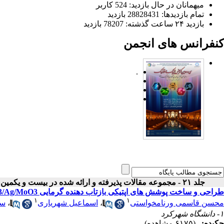
میهمانان در حال بازدید: 524 کاربر
تمام بازدید‌ها: 28828431 بازدید
بازدید ۲۴ ساعت گذشته: 78207 بازدید
کنفرانس های انجمن
.
جلد ۲۱ - مجموعه مقالات پذیرفته و ارائه شده در بیست و یکمین کنفرانس اپتیک و فوتونیک ایران
طراحی و ساخت پوشش های اپتیکی بازتاب دهنده گرمایی MoO3/Ag/MoO3/Ag/MoO3 برای آب وهوای گرم
۱
۱
محسن قاسمی ورنامخواستی
،
اسماعیل شهریاری
،
سح
۱- دانشگاه شهرکرد
چکیده:
(۶۱۷۵ مشاهده)