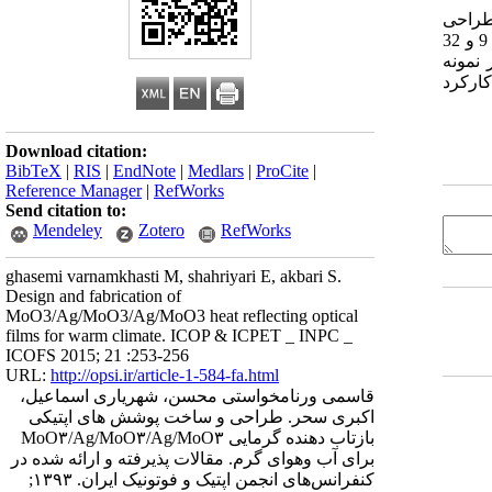
ر ساختمان ها، پوشش نانومتری چندلایه ای با آرایش MoO3/Ag/MoO3/Ag/MoO3 را طراحی
کردیم و به روش تبخیر حرارتی ساختیم. در فرایند طراحی با استفاده از نرم افزار Film wizard ضخامت بهینه لایه های Ag و MoO3 به ترتیب 9 و 32
نمونه
کارکرد
Download citation:
BibTeX
|
RIS
|
EndNote
|
Medlars
|
ProCite
|
Reference Manager
|
RefWorks
Send citation to:
Mendeley
Zotero
RefWorks
ghasemi varnamkhasti M, shahriyari E, akbari S.
Design and fabrication of
MoO3/Ag/MoO3/Ag/MoO3 heat reflecting optical
films for warm climate. ICOP & ICPET _ INPC _
ICOFS 2015; 21 :253-256
URL:
http://opsi.ir/article-1-584-fa.html
قاسمی ورنامخواستی محسن، شهریاری اسماعیل،
اکبری سحر. طراحی و ساخت پوشش های اپتیکی
بازتاب دهنده گرمایی MoO۳/Ag/MoO۳/Ag/MoO۳
برای آب وهوای گرم. مقالات پذیرفته و ارائه شده در
کنفرانس‌های انجمن اپتیک و فوتونیک ایران. ۱۳۹۳;