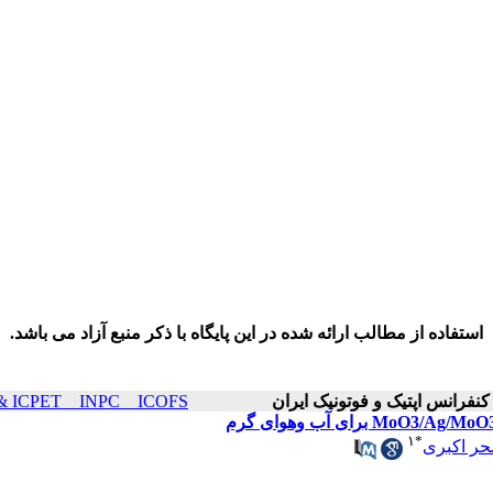
استفاده از مطالب ارائه شده در این پایگاه با ذکر منبع آزاد می باشد.
ICOP & ICPET _ INPC _ ICOFS سال۲۱ صفحا
۱
*
ر اکبری