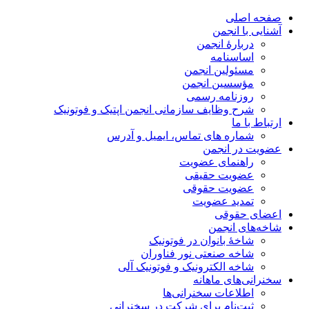
صفحه اصلی
آشنایی با انجمن
دربارۀ انجمن
اساسنامه
مسئولین انجمن
مؤسسین انجمن
روزنامه رسمی
شرح وظایف سازمانی انجمن اپتیک و فوتونیک
ارتباط با ما
شماره های تماس، ایمیل و آدرس
عضویت در انجمن
راهنمای عضویت
عضویت حقیقی
عضویت حقوقی
تمدید عضویت
اعضای حقوقی
شاخه‌های انجمن
شاخۀ بانوان در فوتونیک
شاخه صنعتی نور فناوران
شاخه‌ الکترونیک و فوتونیک آلی
سخنرانی‌های ماهانه
اطلاعات سخنرانی‌‌ها
ثبت‌نام برای شرکت در سخنرانی