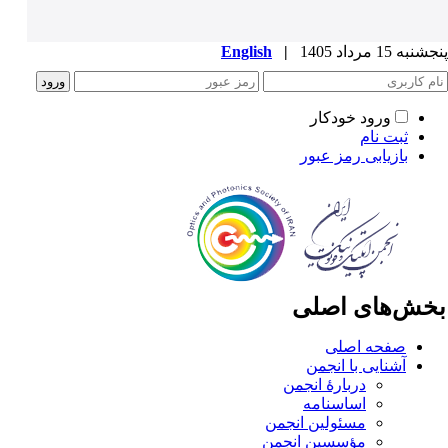
به 15 مرداد 1405
|
English
ورود خودکار
ثبت نام
بازیابی رمز عبور
خش‌های اصلی
صفحه اصلی
آشنایی با انجمن
دربارۀ انجمن
اساسنامه
مسئولین انجمن
مؤسسین انجمن