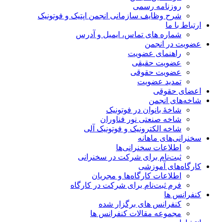
روزنامه رسمی
شرح وظایف سازمانی انجمن اپتیک و فوتونیک
ارتباط با ما
شماره های تماس، ایمیل و آدرس
عضویت در انجمن
راهنمای عضویت
عضویت حقیقی
عضویت حقوقی
تمدید عضویت
اعضای حقوقی
شاخه‌های انجمن
شاخۀ بانوان در فوتونیک
شاخه صنعتی نور فناوران
شاخه‌ الکترونیک و فوتونیک آلی
سخنرانی‌های ماهانه
اطلاعات سخنرانی‌‌ها
ثبت‌نام برای شرکت در سخنرانی
کارگاه‌های آموزشی
اطلاعات کارگاه‌ها و مجریان
فرم ثبت‌نام برای شرکت در کارگاه
کنفرانس ها
کنفرانس های برگزار شده
مجموعه مقالات کنفرانس ها