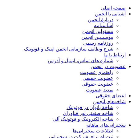
صفحه اصلی
آشنایی با انجمن
دربارۀ انجمن
اساسنامه
مسئولین انجمن
مؤسسین انجمن
روزنامه رسمی
شرح وظایف سازمانی انجمن اپتیک و فوتونیک
ارتباط با ما
شماره های تماس، ایمیل و آدرس
عضویت در انجمن
راهنمای عضویت
عضویت حقیقی
عضویت حقوقی
تمدید عضویت
اعضای حقوقی
شاخه‌های انجمن
شاخۀ بانوان در فوتونیک
شاخه صنعتی نور فناوران
شاخه‌ الکترونیک و فوتونیک آلی
سخنرانی‌های ماهانه
اطلاعات سخنرانی‌‌ها
ثبت‌نام برای شرکت در سخنرانی