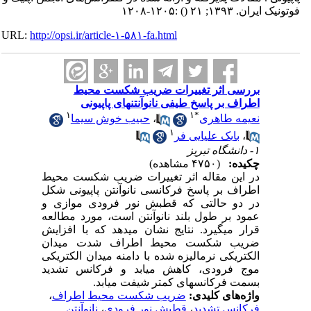
فوتونیک ایران. ۱۳۹۳; ۲۱
()
:۱۲۰۵-۱۲۰۸
URL:
http://opsi.ir/article-۱-۵۸۱-fa.html
بررسی اثر تغییرات ضریب شکست محیط
اطراف بر پاسخ طیفی نانوآنتنهای پاپیونی
۱
۱
*
نعیمه طاهری
،
حبیب خوش سیما
۱
،
بابک علیایی فر
۱- دانشگاه تبریز
چکیده:
(۴۷۵۰ مشاهده)
در این مقاله اثر تغییرات ضریب شکست محیط
اطراف بر پاسخ فرکانسی نانوآنتن پاپیونی شکل
در دو حالتی که قطبش نور فرودی موازی و
عمود بر طول بلند نانوآنتن است، مورد مطالعه
قرار میگیرد. نتایج نشان میدهد که با افزایش
ضریب شکست محیط اطراف شدت میدان
الکتریکی نرمالیزه شده با دامنه میدان الکتریکی
موج فرودی، کاهش میابد و فرکانس تشدید
بسمت فرکانسهای کمتر شیفت میابد.
واژه‌های کلیدی:
ضریب شکست محیط اطراف
،
فرکانس تشدید
،
قطبش نور فرودی
،
نانوآنتن